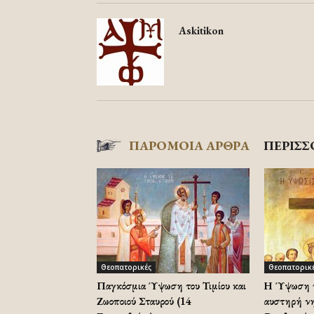
Askitikon
ΠΑΡΟΜΟΙΑ ΑΡΘΡΑ
ΠΕΡΙΣΣ
Θεοπατορικές
Θεοπατορικ
Παγκόσμια Ύψωση του Τιμίου και
Η Ύψωση το
Ζωοποιού Σταυρού (14
αυστηρή νησ