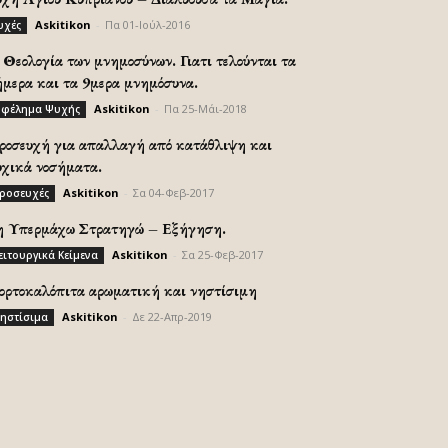
Askitikon
-
Πα 01-Ιούλ-2016
υχές
Θεολογία των μνημοσύνων. Γιατι τελούνται τα
ήμερα και τα 9μερα μνημόσυνα.
Askitikon
-
Πα 25-Μάι-2018
φέλημα Ψυχής
ροσευχή για απαλλαγή από κατάθλιψη και
υχικά νοσήματα.
Askitikon
-
Σα 04-Φεβ-2017
ροσευχές
η Υπερμάχω Στρατηγώ – Εξήγηση.
Askitikon
-
Σα 25-Φεβ-2017
ειτουργικά Κείμενα
ορτοκαλόπιτα αρωματική και νηστίσιμη
Askitikon
-
Δε 22-Απρ-2019
ηστίσιμα