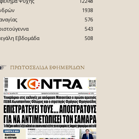
φέλημα Ψυχής
12248
νδρών
1938
αναγίας
576
ριστούγεννα
543
εγάλη Εβδομάδα
508
ΠΡΩΤΟΣΈΛΙΔΑ ΕΦΗΜΕΡΊΔΩΝ