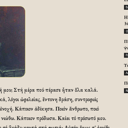
Ε
H 
3
Ω
Π
ψ
Π
Τ
Λ
Π
χή μου; Στή μέρα πού πέρασε ἦταν ὅλα καλά.
Ν
, λόγοι ὠφελείας, ἔντονη δράση, συντροφιές
 ἐνοχή. Κάποιον ἀδίκησα. Ποιόν ἄνθρωπο, ποιό
ό νιώθω. Κάποιον πρόδωσα. Καίει τό πρόσωπό μου.
ο τό βράδυ κοντά στή φωτιά; Αὐτόν ὅμως τ’ ὀρνίθι