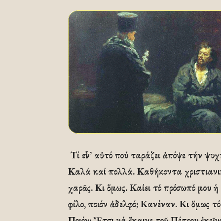
Τί εἶν’ αὐτό πού ταράζει ἀπόψε τήν ψυ
Καλά καί πολλά. Καθήκοντα χριστιανικά
χαρᾶς. Κι ὅμως. Καίει τό πρόσωπό μου ἡ
φίλο, ποιόν ἀδελφό; Κανέναν. Κι ὅμως τ
Ποιόν; Ἔτσι νά ἔκαιγε τοῦ Πέτρου ἐκεῖν