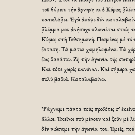
τοῦ θύμισε τήν ἄρνηση κι ὁ Κύριος βλέ
καταλάβει. Ἐγώ ἀπόψε δέν καταλαβαίνω
βλέμμα μου ἀνήσυχο πλανιέται στούς το
Κύριος στή Γεθσημανή. Πεσμένος μέ τό 
ἔνταση. Τά μάτια χαμηλωμένα. Τά χέρι
ἕως θανάτου. Ζῆ τήν ἀγωνία τῆς σωτηρία
Καί τότε χωρίς κανέναν. Καί σήμερα χω
πολύ βαθιά. Καταλαβαίνω.
Ψάχναμε πάντα τούς προδότες σ’ ἐκείνο
ἄλλοι. Ἐκεῖνοι πού μένουν καί ζοῦν μέ λ
δέν νιώσαμε τήν ἀγωνία του. Ἐμεῖς, πο