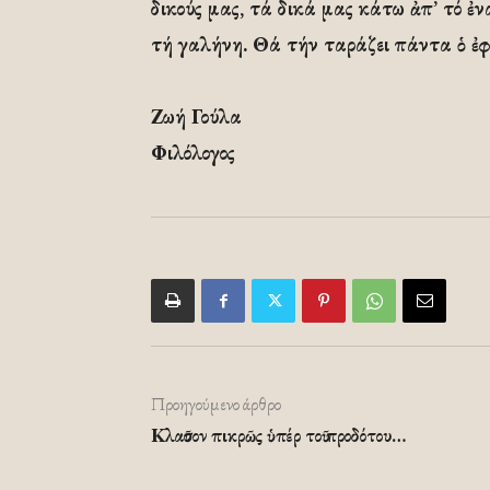
δικούς μας, τά δικά μας κάτω ἀπ’ τό ἐν
τή γαλήνη. Θά τήν ταράζει πάντα ὁ ἐφ
Ζωή Γούλα
Φιλόλογος
Προηγούμενο άρθρο
Κλαῦσον πικρῶς ὑπέρ τοῦ προδότου…