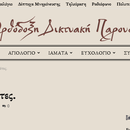
ολόγιο
Δίπτυχα Μνημόνευσης
Τηλεόραση
Ραδιόφωνο
Πολιτι
ΑΓΙΟΛΟΓΙΟ
ΙΑΜΑΤΑ
ΕΥΧΟΛΟΓΙΟ
Σ
Askitikon
ότες.
τες.
0
Ε