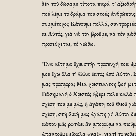
δέν τοῦ δώσαμε τίποτα παρά τ’ ἀξιοθρή
πού λέμε τό δράμα του στούς άνθρώπους
συμμέτοχοι; Κάνουμε πολλά, συντροφεύο
κι Αὐτός, γιά νά τόν βροῦμε, νά τόν μά
προσεύχεται, τό νιώθω.
Ἕνα αἴτημα ἔχει στήν προσευχή του: ἐμ
μου ἔχω ὅλα τ’ ἄλλα ἐκτός ἀπό Αὐτόν. 
μας προσφορά; Μιά χριστιανική ζωή μετ
Γεθσημανή ὁ Χριστός ἤξερε πολύ καλά 
σχέση του μέ μᾶς, ἡ ἀγάπη τοῦ Θεοῦ γιά
σχέση, στή δική μας ἀγάπη γι’ Αὐτόν δ
κάπου μᾶς ρωτάει ἄν μποροῦμε νά πιοῦμ
ἀπαντοῦμε εὔκολα «ναί», γιατί τό νοθε