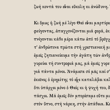
ζωή κοντά του εἶναι εὔκολη κι ἀνώδυνη.
Κι ὅμως ἡ ζωή μέ λίγο Θεό εἶναι μαρτύριο
φεύγοντας, ἀπαγχονίζονται μιά φορά, ἐκ
πνίγονται κάθε μέρα κάτω ἀπό τό βρόγχ
τ’ ἀνθρώπινα πρῶτα στή χριστιανική μ
ἐμεῖς ζητιανεύουμε τήν ἀγάπη τῶν ἀνθ
γυρεύει τή συντροφιά μας, μά ἐμεῖς γυ
γιά πάντα μόνοι. Ἀνάμεσα σέ μᾶς καί σ
ἐκεῖνος ὁ ἐρημίτης τό εἶχε καταλάβει κα
ὅτι ὑπάρχει μόνο ὁ Θεός κι ἡ ψυχή του
πάσχει. Μά ἐμεῖς δέν μπορέσαμε οὔτε μ
στόν ὕπνο, στή νάρκη, στήν ἀπάθεια. Κι