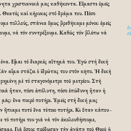
νητα χριστιανικά μας καθήκοντα. Εἴμαστε ἐμεῖς
. Θεατές καί κήρυκες στό δράμα του. Πόσο
υμε πολλούς, σπάνια ὅμως βρεθήκαμε μόνοι: ἐμεῖς
Δ
θουμε, νά τόν συντρέξουμε. Καθώς τόν βλέπω νά
Α
ένα. Εἶμαι τό διαρκές αἴτημά του. Ἐγώ στή δική
Σάν αἷμα στάζει ὁ ἱδρώτας του στόν κῆπο. Ἡ δική
ρημένη μέ τό σταγονόμετρο τοῦ μετρίου. Στή
ποιά ἦταν, πόσο ἀπόλυτη, πόσο ἐπώδυνη ἦταν ἡ
 μᾶς: ἕνα πικρό ποτήρι. Ἐμεῖς στή δική μας
έν ἤπιαμε ποτέ ἕνα τέτοιο ποτήρι. Κι ὅταν κάπου–
ε τό ποτήρι του γιά νά τόν ἀκολουθήσουμε,
ύσαμε. Γιά ὅσους πρόδωσαν τήν ἀγάπη τοῦ Θεοῦ ἡ