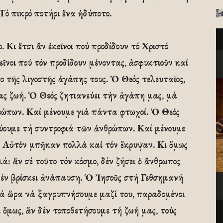
 Τό πικρό ποτήρι ἕνα ἡδύποτο.
. Κι ἔτσι ἄν ἐκεῖνοι πού προδίδουν τό Χριστό
εῖνοι πού τόν προδίδουν μένοντας, ἀσφυκτιοῦν καί
ο τῆς λιγοστῆς ἀγάπης τους. Ὁ Θεός τελευταῖος,
ας ζωή. Ὁ Θεός ζητιανεύει τήν ἀγάπη μας, μά
ρώπων. Καί μένουμε γιά πάντα φτωχοί. Ὁ Θεός
ρεύουμε τή συντροφιά τῶν ἀνθρώπων. Καί μένουμε
’ Αὐτόν μπῆκαν πολλά καί τόν ἔκρυψαν. Κι ὅμως
λά: ἄν σέ τοῦτο τόν κόσμο, δέν ζήσει ὁ ἄνθρωπος
, δέν βρίσκει ἀνάπαυση. Ὁ Ἰησοῦς στή Γεθσημανή
ιά ὥρα νά ξαγρυπνήσουμε μαζί του, παραδομένοι
 ὅμως, ἄν δέν τοποθετήσουμε τή ζωή μας, τούς