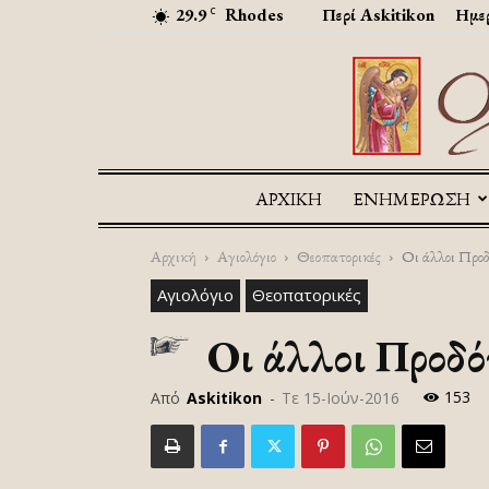
29.9
Rhodes
Περί Askitikon
Ημερ
C
ΑΡΧΙΚΉ
ΕΝΗΜΕΡΩΣΗ
Αρχική
Αγιολόγιο
Θεοπατορικές
Οι άλλοι Προδ
Αγιολόγιο
Θεοπατορικές
Οι άλλοι Προδό
153
Από
Askitikon
-
Τε 15-Ιούν-2016