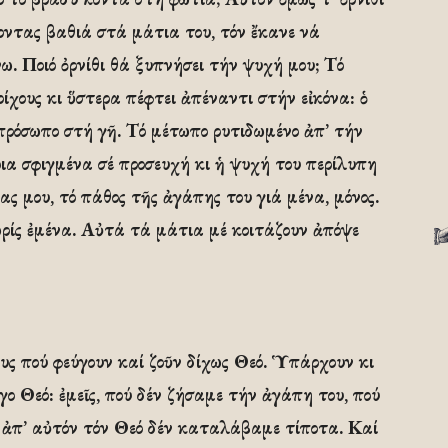
ποντας βαθιά στά μάτια του, τόν ἔκανε νά
. Ποιό ὀρνίθι θά ξυπνήσει τήν ψυχή μου; Τό
ίχους κι ὕστερα πέφτει ἀπέναντι στήν εἰκόνα: ὁ
πρόσωπο στή γῆ. Τό μέτωπο ρυτιδωμένο ἀπ’ τήν
α σφιγμένα σέ προσευχή κι ἡ ψυχή του περίλυπη
ς μου, τό πάθος τῆς ἀγάπης του γιά μένα, μόνος.
ρίς ἐμένα. Αὐτά τά μάτια μέ κοιτάζουν ἀπόψε
υς πού φεύγουν καί ζοῦν δίχως Θεό. Ὑπάρχουν κι
ίγο Θεό: ἐμεῖς, πού δέν ζήσαμε τήν ἀγάπη του, πού
ύ ἀπ’ αὐτόν τόν Θεό δέν καταλάβαμε τίποτα. Καί