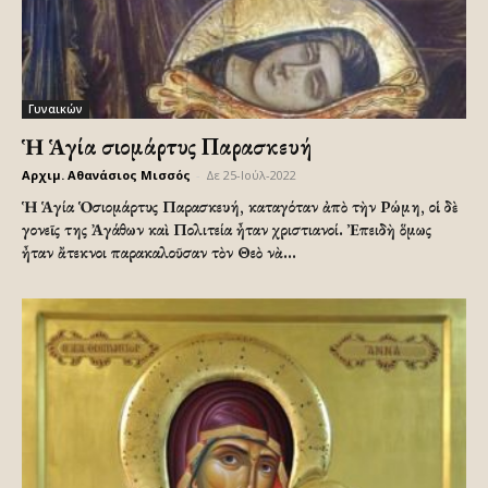
Γυναικών
Ἡ Ἁγία Ὁσιομάρτυς Παρασκευή
Αρχιμ. Αθανάσιος Μισσός
-
Δε 25-Ιούλ-2022
Ἡ Ἁγία Ὁσιομάρτυς Παρασκευή, καταγόταν ἀπὸ τὴν Ρώμη, οἱ δὲ
γονεῖς της Ἀγάθων καὶ Πολιτεία ἦταν χριστιανοί. Ἐπειδὴ ὅμως
ἦταν ἄτεκνοι παρακαλοῦσαν τὸν Θεὸ νὰ...