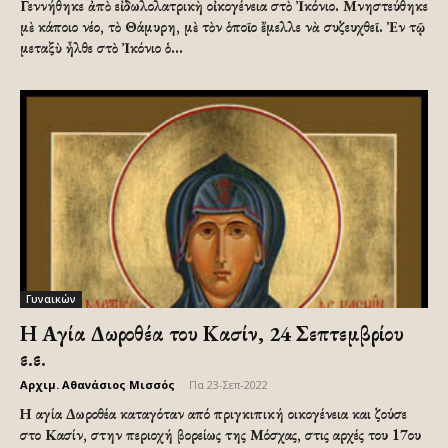
Γεννήθηκε ἀπὸ εἰδωλολατρικὴ οἰκογένεια στὸ Ἰκόνιο. Μνηστεύθηκε
μὲ κάποιο νέο, τὸ Θάμυρη, μὲ τὸν ὁποῖο ἔμελλε νὰ συζευχθεῖ. Ἐν τῷ
μεταξὺ ἦλθε στὸ Ἰκόνιο ὁ...
Γυναικών
Η Αγία Δωροθέα του Κασίν, 24 Σεπτεμβρίου
ε.ε.
Αρχιμ. Αθανάσιος Μισσός
-
Πα 23-Σεπ-2022
Η αγία Δωροθέα καταγόταν από πριγκιπική οικογένεια και ζούσε
στο Κασίν, στην περιοχή βορείως της Μόσχας, στις αρχές του 17ου