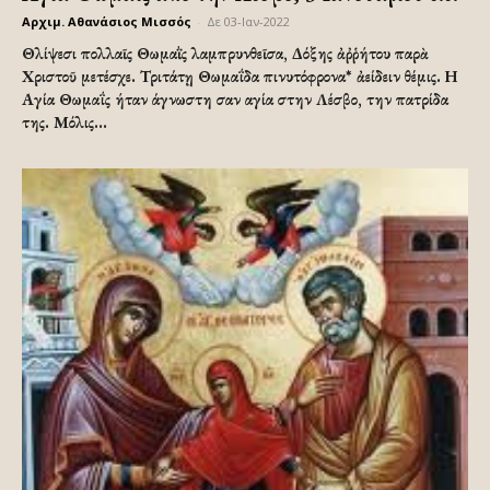
Αρχιμ. Αθανάσιος Μισσός
-
Δε 03-Ιαν-2022
Θλίψεσι πολλαῖς Θωμαῒς λαμπρυνθεῖσα, Δόξης ἀῤῥήτου παρὰ
Χριστοῦ μετέσχε. Τριτάτῃ Θωμαΐδα πινυτόφρονα* ἀείδειν θέμις. Η
Αγία Θωμαΐς ήταν άγνωστη σαν αγία στην Λέσβο, την πατρίδα
της. Μόλις...