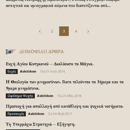
ασκητικά και υμνογραφικά κείμενα που διαποτίζονται από...
2
3
4
ΔΗΜΟΦΙΛΗ ΑΡΘΡΑ
Ευχή Αγίου Κυπριανού – Διαλύουσα τα Μάγια.
Askitikon
-
Πα 01-Ιούλ-2016
Ευχές
H Θεολογία των μνημοσύνων. Γιατι τελούνται τα 3ήμερα και τα
9μερα μνημόσυνα.
Askitikon
-
Πα 25-Μάι-2018
Ωφέλημα Ψυχής
Προσευχή για απαλλαγή από κατάθλιψη και ψυχικά νοσήματα.
Askitikon
-
Σα 04-Φεβ-2017
Προσευχές
Τη Υπερμάχω Στρατηγώ – Εξήγηση.