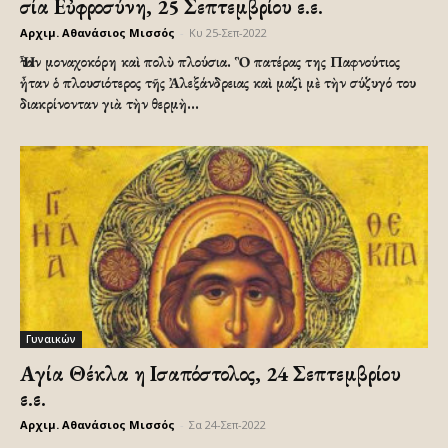
Ὁσία Εὐφροσύνη, 25 Σεπτεμβρίου ε.ε.
Αρχιμ. Αθανάσιος Μισσός
-
Κυ 25-Σεπ-2022
Ἦταν μοναχοκόρη καὶ πολὺ πλούσια. Ὃ πατέρας της Παφνούτιος
ἦταν ὁ πλουσιότερος τῆς Ἀλεξάνδρειας καὶ μαζὶ μὲ τὴν σύζυγό του
διακρίνονταν γιὰ τὴν θερμὴ...
Γυναικών
Αγία Θέκλα η Ισαπόστολος, 24 Σεπτεμβρίου
ε.ε.
Αρχιμ. Αθανάσιος Μισσός
-
Σα 24-Σεπ-2022