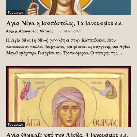
Γυναικών
Αγία Νίνα η Ισαπόστολος, 14 Ιανουαρίου ε.ε.
Αρχιμ. Αθανάσιος Μισσός
-
Πα 14-Ιαν-2022
Η Αγία Νίνα (ή Νίνω) γεννήθηκε στην Καππαδοκία, όπου
κατοικούσαν πολλοί Γεωργιανοί, και φέρεται ως συγγενής του Αγίου
Μεγαλομάρτυρα Γεωργίου του Τροπαιοφόρου. Ο πατέρας της,...
Γυναικών
Αγία Θωμαΐς από την Λέσβο, 3 Ιανουαρίου ε.ε.