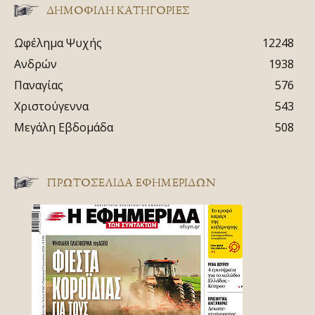
ΔΗΜΟΦΙΛΗ ΚΑΤΗΓΟΡΙΕΣ
Ωφέλημα Ψυχής
12248
Ανδρών
1938
Παναγίας
576
Χριστούγεννα
543
Μεγάλη Εβδομάδα
508
ΠΡΩΤΟΣΈΛΙΔΑ ΕΦΗΜΕΡΊΔΩΝ