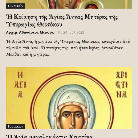
Γυναικών
Ἡ Κοίμηση τῆς Ἁγίας Ἄννας Μητέρας τῆς
Ὑπεραγίας Θεοτόκου
Αρχιμ. Αθανάσιος Μισσός
-
Κυ 24-Ιούλ-2022
Ἡ Ἁγία Ἄννα, ἡ μητέρα τῆς Ὑπεραγίας Θεοτόκου, καταγόταν ἀπὸ
τὴ φυλὴ τοῦ Λευί. Ὁ πατέρας της, ποὺ ἦταν ἱερέας, ὀνομαζόταν
Ματθᾶν καὶ ἡ μητέρα...
Γυναικών
Ἡ Ἁγία μεγαλομάρτυς Χριστίνα