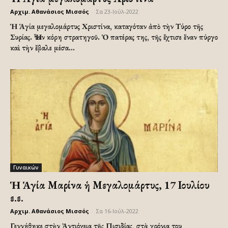
Αρχιμ. Αθανάσιος Μισσός
-
Σα 23-Ιούλ-2022
Ἡ Ἁγία μεγαλομάρτυς Χριστίνα, καταγόταν ἀπὸ τὴν Τύρο τῆς
Συρίας. Ἦταν κόρη στρατηγοῦ. Ὁ πατέρας της, τῆς ἔχτισε ἕναν πύργο
καὶ τὴν ἔβαλε μέσα...
Γυναικών
Ἡ Ἁγία Μαρίνα ἡ Μεγαλομάρτυς, 17 Ιουλίου
ε.ε.
Αρχιμ. Αθανάσιος Μισσός
-
Σα 16-Ιούλ-2022
Γεννήθηκε στὴν Ἀντιόχεια τῆς Πισιδίας, στὰ χρόνια του