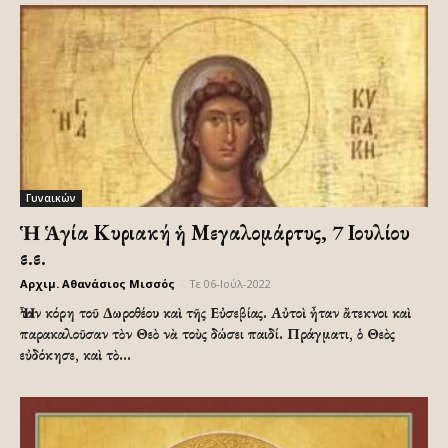
Γυναικών
Ἡ Ἁγία Κυριακή ἡ Μεγαλομάρτυς, 7 Ιουλίου
ε.ε.
Αρχιμ. Αθανάσιος Μισσός
-
Τε 06-Ιούλ-2022
Ἦταν κόρη τοῦ Δωροθέου καὶ τῆς Εὐσεβίας. Αὐτοὶ ἦταν ἄτεκνοι καὶ
παρακαλοῦσαν τὸν Θεὸ νὰ τοὺς δώσει παιδί. Πράγματι, ὁ Θεὸς
εὐδόκησε, καὶ τὸ...