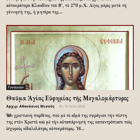
αὐτοκράτορα Κλαυδίου τοῦ Β’, τὸ 270 μ.Χ. Λίγες μέρες μετὰ τὴ
γέννησή της, ἡ μητέρα της...
Γυναικών
Θαῦμα Ἁγίας Εὐφημίας τῆς Μεγαλομάρτυρος
Αρχιμ. Αθανάσιος Μισσός
-
Κυ 10-Ιούλ-2022
Ἦταν χριστιανὴ παρθένος, ποὺ μὲ τὸ αἷμά της σφράγισε τὴν πίστη
της στὸν Χριστὸ καὶ μὲ τὴν αὐταπάρνησή της καταντρόπιασε τοὺς
ἰσχυροὺς εἰδωλολάτρες αὐτοκράτορες. Ἡ...