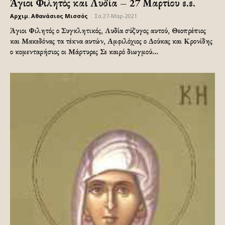
Άγιοι Φιλητός και Λυδία – 27 Μαρτίου ε.ε.
Αρχιμ. Αθανάσιος Μισσός
-
Σα 27-Μαρ-2021
Άγιοι Φιλητός ο Συγκλητικός, Λυδία σύζυγος αυτού, Θεοπρέπιος
και Μακεδόνας τα τέκνα αυτών, Αμφιλόχιος ο Δούκας και Κρονίδης
ο κομενταρήσιος οι Μάρτυρες Σε καιρό διωγμού...