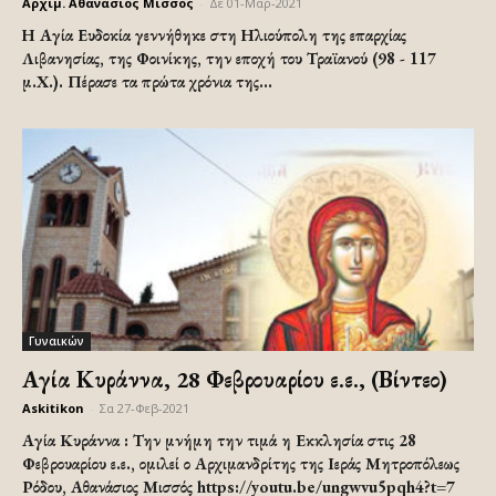
Αρχιμ. Αθανάσιος Μισσός
-
Δε 01-Μαρ-2021
Η Αγία Ευδοκία γεννήθηκε στη Ηλιούπολη της επαρχίας
Λιβανησίας, της Φοινίκης, την εποχή του Τραϊανού (98 - 117
μ.Χ.). Πέρασε τα πρώτα χρόνια της...
Γυναικών
Αγία Κυράννα, 28 Φεβρουαρίου ε.ε., (Βίντεο)
Askitikon
-
Σα 27-Φεβ-2021
Αγία Κυράννα : Την μνήμη την τιμά η Εκκλησία στις 28
Φεβρουαρίου ε.ε., ομιλεί ο Αρχιμανδρίτης της Ιεράς Μητροπόλεως
Ρόδου, Αθανάσιος Μισσός https://youtu.be/ungwvu5pqh4?t=7