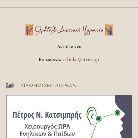
Askitikon.eu
Επικοινωνία:
askitiko@otenet.gr
ΔΙΑΦΗΜΊΣΕΙΣ ΔΩΡΕΆΝ