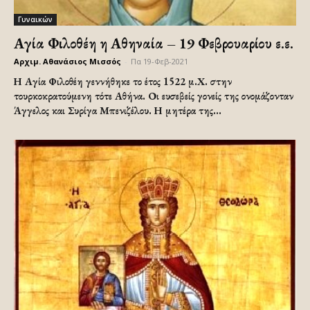
Γυναικών
Αγία Φιλοθέη η Αθηναία – 19 Φεβρουαρίου ε.ε.
Αρχιμ. Αθανάσιος Μισσός
-
Πα 19-Φεβ-2021
Η Αγία Φιλοθέη γεννήθηκε το έτος 1522 μ.Χ. στην
τουρκοκρατούμενη τότε Αθήνα. Οι ευσεβείς γονείς της ονομάζονταν
Άγγελος και Συρίγα Μπενιζέλου. Η μητέρα της...