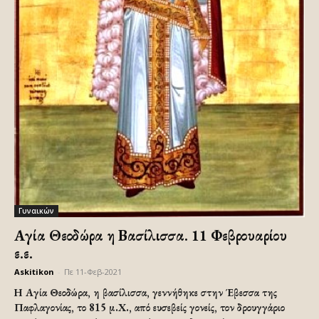
Γυναικών
Αγία Θεοδώρα η Βασίλισσα. 11 Φεβρουαρίου
ε.ε.
Askitikon
-
Πε 11-Φεβ-2021
Η Αγία Θεοδώρα, η βασίλισσα, γεννήθηκε στην Έβεσσα της
Παφλαγονίας, το 815 μ.Χ., από ευσεβείς γονείς, τον δρουγγάριο