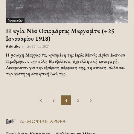
Γυναικών
Η αγία Νέα Οσιομάρτυς Μαργαρίτα (+25
Ιανουαρίου 1918)
Askitikon
-
Δε 25-Ιαν-2021
Η μοναχή Μαργαρίτα, ηγουμένη της Ιεράς Μονής Αγίου Ιωάννου
Προδρόμου στην πόλη Μενζελίνσκ, είχε ελληνική καταγωγή.
Διακρινόταν για την εξαίρετη μόρφωση της, τη σύνεση, αλλά και
την αυστηρή ασκητική ζωή της.
3
4
5
ΔΗΜΟΦΙΛΗ ΑΡΘΡΑ
Ευχή Αγίου Κυπριανού – Διαλύουσα τα Μάγια.