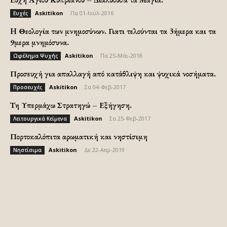
Askitikon
-
Πα 01-Ιούλ-2016
Ευχές
H Θεολογία των μνημοσύνων. Γιατι τελούνται τα 3ήμερα και τα
9μερα μνημόσυνα.
Askitikon
-
Πα 25-Μάι-2018
Ωφέλημα Ψυχής
Προσευχή για απαλλαγή από κατάθλιψη και ψυχικά νοσήματα.
Askitikon
-
Σα 04-Φεβ-2017
Προσευχές
Τη Υπερμάχω Στρατηγώ – Εξήγηση.
Askitikon
-
Σα 25-Φεβ-2017
Λειτουργικά Κείμενα
Πορτοκαλόπιτα αρωματική και νηστίσιμη
Askitikon
-
Δε 22-Απρ-2019
Νηστίσιμα