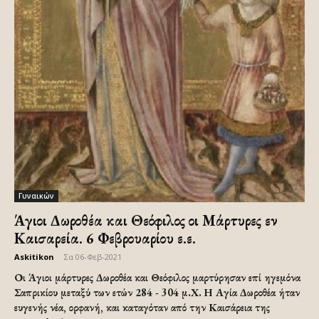
Γυναικών
Άγιοι Δωροθέα και Θεόφιλος οι Μάρτυρες εν
Καισαρεία. 6 Φεβρουαρίου ε.ε.
Askitikon
-
Σα 06-Φεβ-2021
Οι Άγιοι μάρτυρες Δωροθέα και Θεόφιλος μαρτύρησαν επί ηγεμόνα
Σαπρικίου μεταξύ των ετών 284 - 304 μ.Χ. Η Αγία Δωροθέα ήταν
ευγενής νέα, ορφανή, και καταγόταν από την Καισάρεια της