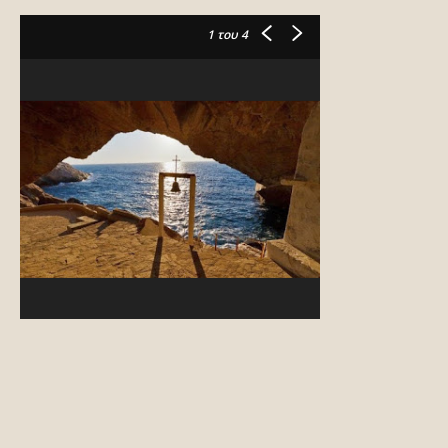
1
του 4