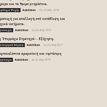
ήμερα και τα 9μερα μνημόσυνα.
Askitikon
-
Πα 25-Μάι-2018
φέλημα Ψυχής
ροσευχή για απαλλαγή από κατάθλιψη και
υχικά νοσήματα.
Askitikon
-
Σα 04-Φεβ-2017
ροσευχές
η Υπερμάχω Στρατηγώ – Εξήγηση.
Askitikon
-
Σα 25-Φεβ-2017
ειτουργικά Κείμενα
ορτοκαλόπιτα αρωματική και νηστίσιμη
Askitikon
-
Δε 22-Απρ-2019
ηστίσιμα