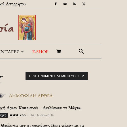
κή Απορρήτου
ΥΝΤΑΓΕΣ
E-SHOP
Ύ
ΠΡΟΤΕΙΝΌΜΕΝΕΣ ΔΗΜΟΣΙΕΎΣΕΙΣ
ΔΗΜΟΦΙΛΗ ΑΡΘΡΑ
υχή Αγίου Κυπριανού – Διαλύουσα τα Μάγια.
Askitikon
-
Πα 01-Ιούλ-2016
υχές
Θεολογία των μνημοσύνων. Γιατι τελούνται τα