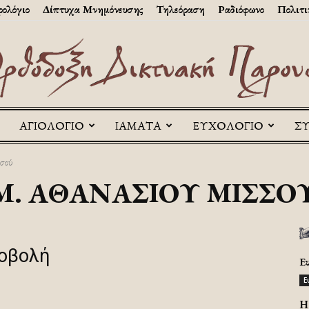
ολόγιο
Δίπτυχα Μνημόνευσης
Τηλεόραση
Ραδιόφωνο
Πολιτι
ΑΓΙΟΛΟΓΙΟ
ΙΑΜΑΤΑ
ΕΥΧΟΛΟΓΙΟ
Σ
Askitikon
σού
Μ. ΑΘΑΝΑΣΊΟΥ ΜΙΣΣΟ
ροβολή
Ε
Ε
H 