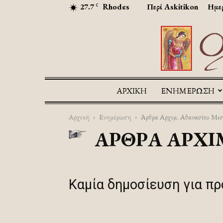
27.7
Rhodes
Περί Askitikon
Ημερ
C
ΑΡΧΙΚΉ
ΕΝΗΜΕΡΩΣΗ
Αρχική
Ενημέρωση
Άρθρα Αρχιμ. Αθανασίου Μισ
ΆΡΘΡΑ ΑΡΧΙ
Καμία δημοσίευση για π