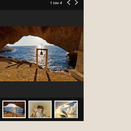
1
του 4