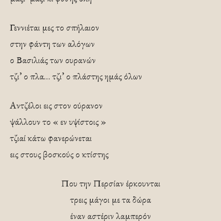
Γεννιέται μες το σπήλαιον
στην φάντη των αλόγων
ο Βασιλιάς των ουρανών
τζι’ ο πλα… τζι’ ο πλάστης ημάς όλων
Αντζέλοι εις στον ούρανον
ψάλλουν το « εν υψίστοις »
τζιαί κάτω φανερώνεται
εις στους βοσκούς ο κτίστης
Που την Περσίαν έρκουνται
τρεις μάγοι με τα δώρα
έναν αστέριν λαμπερόν