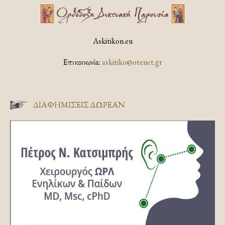
Askitikon.eu
Επικοινωνία:
askitiko@otenet.gr
ΔΙΑΦΗΜΊΣΕΙΣ ΔΩΡΕΆΝ