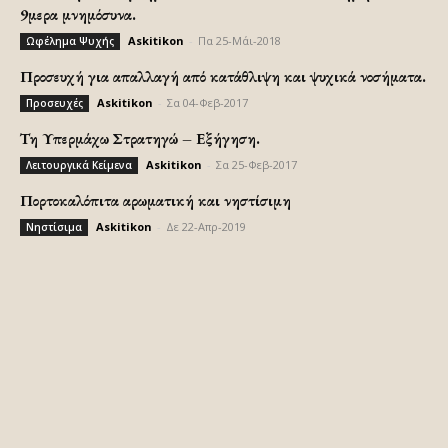
9μερα μνημόσυνα.
Askitikon
-
Πα 25-Μάι-2018
Ωφέλημα Ψυχής
Προσευχή για απαλλαγή από κατάθλιψη και ψυχικά νοσήματα.
Askitikon
-
Σα 04-Φεβ-2017
Προσευχές
Τη Υπερμάχω Στρατηγώ – Εξήγηση.
Askitikon
-
Σα 25-Φεβ-2017
Λειτουργικά Κείμενα
Πορτοκαλόπιτα αρωματική και νηστίσιμη
Askitikon
-
Δε 22-Απρ-2019
Νηστίσιμα