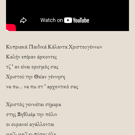
Κυπριακά Παιδικά Κάλαντα Χριστουγέννων
Καλήν επέραν άρκοντες
τζ ‘ αν είναι ορισμός σας
Χριστού την Θείαν γέννηση
να πω… να πω στ ‘ αρχοντικό σας
Χριστός γεννιέται σήμερα
στης Βηθλεέμ την πόλιν
οι ουρανοί αγάλλονται
μαζί- μαζί κι φύσης όλη