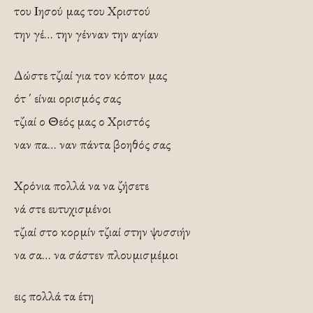
του Ιησού μας του Χριστού
την γέ… την γένναν την αγίαν
Δώστε τζιαί για τον κόπον μας
ότ ΄ είναι ορισμός σας
τζιαί ο Θεός μας ο Χριστός
ναν πα… ναν πάντα βοηθός σας
Χρόνια πολλά να να ζήσετε
νά στε ευτυχισμένοι
τζιαί στο κορμίν τζιαί στην ψυσσιήν
να σα… να σάστεν πλουμισμέμοι
εις πολλά τα έτη