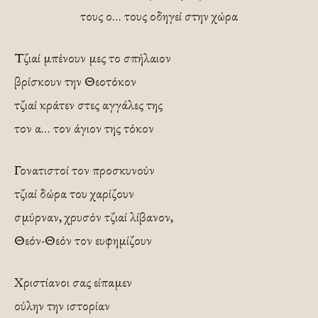
τους ο… τους οδηγεί στην χώρα
Τζιαί μπένουν μες το σπήλαιον
βρίσκουν την Θεοτόκον
τζιαί κράτεν στες αγγάλες της
τον α… τον άγιον της τόκον
Γονατιστοί τον προσκυνούν
τζιαί δώρα του χαρίζουν
σμύρναν, χρυσόν τζιαί λίβανον,
Θεόν-Θεόν τον ευφημίζουν
Χριστίανοι σας είπαμεν
ούλην την ιστορίαν