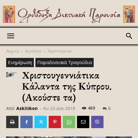
Askitikon
Αρχική
Αγιολόγιο
Χριστούγεννα
Ενημέρωση
Παραδοσιακά Τραγούδια
Xριστουγεννιάτικα
Kάλαντα της Κύπρου.
(Ακούστε τα)
469
Από
Askitikon
-
Κυ 23-Δεκ-2018
0