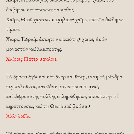
διαβήτου καταπαύσας τό πάθος.
Χαῖρε, Θεοῦ χαρίτων κειμήλιον• χαῖρε, πιστῶν διάδημα
τίμιον.
Χαῖρε, Ἐφραίμ ἀσκητῶν ὡραιότης• χαῖρε, εἰκών
μοναστῶν καί λαμπρότης.
Χαίροις Πάτερ μακάριε.
Σέ, ὀράσει ἁγία καί κάτ ὄναρ καί ὕπαρ, ἐν τή σή μάνδρα
περιπολοῦντα, κατεῖδον μονάστριαι σεμναί,
καί εὐφροσύνης πολλῆς ἐπληρώθησαν, προστάτην σέ
κηρύττουσαι, καί τῷ Θεῶ ὁμού βοώσαι•
Ἀλληλούϊα.
Τό οὐράνιον μύρον, τή ψυχή θησαυρίσας, εὐφραίνεις τῶν