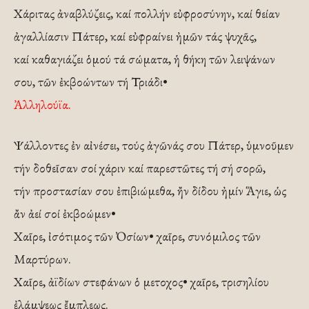
Χάριτας ἀναβλύζεις, καί πολλήν εὐφροσύνην, καί θείαν
ἀγαλλίασιν Πάτερ, καί εὐφραίνει ἠμῶν τάς ψυχᾶς,
καί καθαγιάζει ὁμού τά σώματα, ἡ θήκη τῶν λειψάνων
σου, τῶν ἐκβοώντων τή Τριάδι•
Ἀλληλούϊα.
Ψάλλοντες ἐν αἰνέσει, τούς ἀγῶνάς σου Πάτερ, ὑμνοῦμεν
τήν δοθεῖσαν σοί χάριν καί παρεστῶτες τή σή σορῶ,
τήν προστασίαν σου ἐπιβιώμεθα, ἤν δίδου ἠμίν Ἅγιε, ὡς
ἄν ἀεί σοί ἐκβοώμεν•
Χαῖρε, ἰσότιμος τῶν Ὀσίων• χαῖρε, συνόμιλος τῶν
Μαρτύρων.
Χαῖρε, ἀϊδίων στεφάνων ὁ μετοχος• χαῖρε, τρισηλίου
ἐλάμψεως ἔμπλεως.