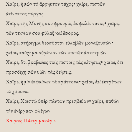
Χαῖρε, ἠμῶν τό ἄρρηκτον τείχος• χαῖρε, πιστῶν
ἀτίνακτος πύργος.
Χαῖρε, τῆς Μονῆς σου φρουρός ἀσφαλέστατος• χαῖρε,
τῶν τεκνίων σου φύλαξ καί ἔφορος.
Χαῖρε, στήριγμα θεοσδοτον εὐλαβῶν μοναζουσών•
χαῖρε, καύχημα οὐράνιον τῶν πιστῶν ἀσκητριῶν.
Χαῖρε, ὅτι βραβεύεις τοῖς πιστοῖς τάς αἰτήσεις• χαῖρε, ὅτι
προσδέχη σῶν υἱῶν τάς δεήσεις.
Χαῖρε, ἠμίν ἐκφαίνων τά κρείττονα• χαῖρε, ἀεί ἐκτρέπων
τά χείρονα.
Χαῖρε, Χριστῷ ὑπέρ πάντων πρεσβεύων• χαῖρε, παθῶν
τήν ἐνέργειαν φλέγων.
Χαίροις Πάτερ μακάριε.