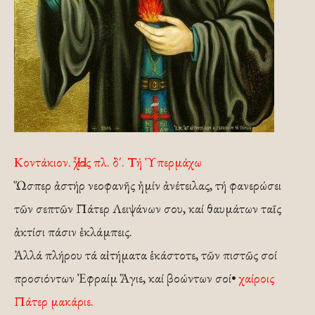
Κοντάκιον. Ἦχος πλ. δ΄. Τή Ὑπερμάχω
Ὥσπερ ἀστήρ νεοφανῆς ἠμίν ἀνέτειλας, τή φανερώσει
τῶν σεπτῶν Πάτερ Λειψάνων σου, καί θαυμάτων ταῖς
ἀκτίσι πάσιν ἐκλάμπεις.
Ἀλλά πλήρου τά αἰτήματα ἑκάστοτε, τῶν πιστῶς σοί
προσιόντων Ἐφραίμ Ἅγιε, καί βοώντων σοί•
χαίροις
Πάτερ μακάριε.