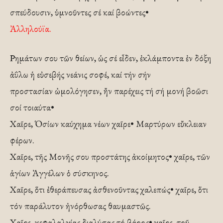
σπεύδουσιν, ὑμνοῦντες σέ καί βοώντες•
Ἀλληλούϊα.
Ρημάτων σου τῶν θείων, ὡς σέ εἶδεν, ἐκλάμποντα ἐν δόξη
ἀΰλω ἡ εὐσεβής νεάνις σοφέ, καί τήν σήν
προστασίαν ὠμολόγησεν, ἤν παρέχεις τή σή μονή βοῶσι
σοί τοιαύτα•
Χαῖρε, Ὁσίων καύχημα νέων χαῖρε• Μαρτύρων εὔκλειαν
φέρων.
Χαῖρε, τῆς Μονῆς σου προστάτης ἀκοίμητος• χαῖρε, τῶν
ἁγίων Ἀγγέλων ὁ σύσκηνος.
Χαῖρε, ὅτι ἐθεράπευσας ἀσθενοῦντας χαλεπώς• χαῖρε, ὅτι
τόν παράλυτον ἠνόρθωσας θαυμαστῶς.
Χαῖρε, κεφαλαλγίας διαλύσας τό βάρος• χαῖρε, τοῦ