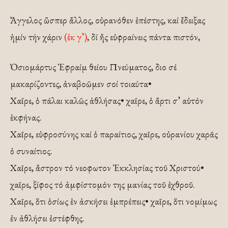
Ἄγγελος ὥσπερ ἄλλος, οὐρανόθεν ἐπέστης, καί ἔδειξας
ἠμίν τήν χάριν
(ἐκ γ’)
, δί ἤς εὐφραίνεις πάντα πιστόν,
Ὁσιομάρτυς Ἐφραίμ θείου Πνεύματος, διο σέ
μακαρίζοντες, ἀναβοῶμεν σοί τοιαύτα•
Χαῖρε, ὁ πάλαι καλῶς ἀθλήσας• χαῖρε, ὁ ἄρτι σ’ αὐτόν
ἐκφήνας.
Χαῖρε, εὐφροσύνης καί ὁ παραίτιος, χαῖρε, οὐρανίου χαρᾶς
ὁ συναίτιος.
Χαῖρε, ἄστρον τό νεοφωτον Ἐκκλησίας τοῦ Χριστού•
χαῖρε, ξίφος τό ἀμφίστομόν της μανίας τοῦ ἐχθροῦ.
Χαῖρε, ὅτι ὁσίως ἐν ἀσκήσει ἐμπρέπεις• χαῖρε, ὅτι νομίμως
ἐν ἀθλήσει ἐστέφθης.