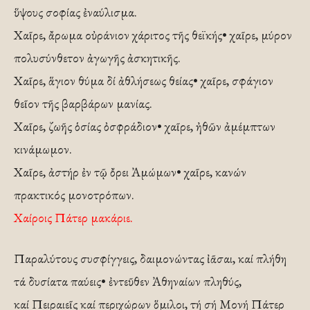
ὕψους σοφίας ἐναύλισμα.
Χαῖρε, ἄρωμα οὐράνιον χάριτος τῆς θεϊκής• χαῖρε, μύρον
πολυσύνθετον ἀγωγῆς ἀσκητικῆς.
Χαῖρε, ἅγιον θύμα δί ἀθλήσεως θείας• χαῖρε, σφάγιον
θεῖον τῆς βαρβάρων μανίας.
Χαῖρε, ζωῆς ὁσίας ὀσφράδιον• χαῖρε, ἠθῶν ἀμέμπτων
κινάμωμον.
Χαῖρε, ἀστήρ ἐν τῷ ὄρει Ἀμώμων• χαῖρε, κανών
πρακτικός μονοτρόπων.
Χαίροις Πάτερ μακάριε.
Παραλύτους συσφίγγεις, δαιμονώντας ἰᾶσαι, καί πλήθη
τά δυσίατα παύεις• ἐντεῦθεν Ἀθηναίων πληθύς,
καί Πειραιεῖς καί περιχώρων ὅμιλοι, τή σή Μονή Πάτερ