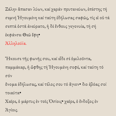
Ζάλην ἅπασαν λύων, καί χαράν πρυτανεύων, ἐπέστης τή
σεμνή Ἡγουμένη καί ταύτη ἐδήλωσας σαφῶς, τίς εἰ οὐ τά
σεπτά ὀστᾶ ἀνεύρατο, ἡ δέ ἔνθους γεγονυία, τή σή
ἐκφάνσει Θεῶ ἔφη•
Ἀλληλούϊα.
Ἤκουσε τῆς φωνῆς σου, καί εἶδε σέ ὁμιλοῦντα,
παμμάκαρ, ἡ ὤφθης τή Ἡγουμένη σοφέ, καί ταύτη τό
σόν
ὄνομα ἐδήλωσας, καί τέλος σου τό ἅγιον• διο ἐβόας σοί
τοιαύτα•
Χαῖρε, ὁ μάρτυς ἐν τοῖς Ὀσίοις• χαῖρε, ὁ ἔνδοξος ἐν
Ἁγίοις.