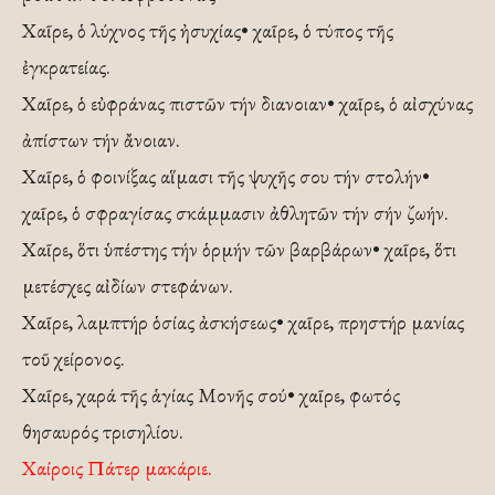
Χαῖρε, ὁ λύχνος τῆς ἠσυχίας• χαῖρε, ὁ τύπος τῆς
ἐγκρατείας.
Χαῖρε, ὁ εὐφράνας πιστῶν τήν διανοιαν• χαῖρε, ὁ αἰσχύνας
ἀπίστων τήν ἄνοιαν.
Χαῖρε, ὁ φοινίξας αἵμασι τῆς ψυχῆς σου τήν στολήν•
χαῖρε, ὁ σφραγίσας σκάμμασιν ἀθλητῶν τήν σήν ζωήν.
Χαῖρε, ὅτι ὑπέστης τήν ὁρμήν τῶν βαρβάρων• χαῖρε, ὅτι
μετέσχες αἰδίων στεφάνων.
Χαῖρε, λαμπτήρ ὁσίας ἀσκήσεως• χαῖρε, πρηστήρ μανίας
τοῦ χείρονος.
Χαῖρε, χαρά τῆς ἁγίας Μονῆς σού• χαῖρε, φωτός
θησαυρός τρισηλίου.
Χαίροις Πάτερ μακάριε.