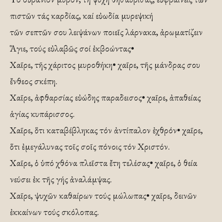
πιστῶν τάς καρδίας, καί εὐωδία μυρεψική
τῶν σεπτῶν σου λειψάνων ποιεῖς λάρνακα, ἀρωματίζειν
Ἅγιε, τούς εὐλαβῶς σοί ἐκβοώντας•
Χαῖρε, τῆς χάριτος μυροθήκη• χαῖρε, τῆς μάνδρας σου
ἔνθεος σκέπη.
Χαῖρε, ἀφθαρσίας εὐώδης παραδεισος• χαῖρε, ἀπαθείας
ἁγίας κυπάρισσος.
Χαῖρε, ὅτι καταβέβληκας τόν ἀντίπαλον ἐχθρόν• χαῖρε,
ὅτι ἐμεγάλυνας τοῖς σοῖς πόνοις τόν Χριστόν.
Χαῖρε, ὁ ὑπό χθόνα πλεῖστα ἔτη τελέσας• χαῖρε, ὁ θεία
νεύσει ἐκ τῆς γής ἀναλάμψας.
Χαῖρε, ψυχῶν καθαίρων τούς μώλωπας• χαῖρε, δεινῶν
ἐκκαίνων τούς σκόλοπας.