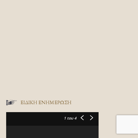
ΕΙΔΙΚΉ ΕΝΗΜΈΡΩΣΗ
1
του 4