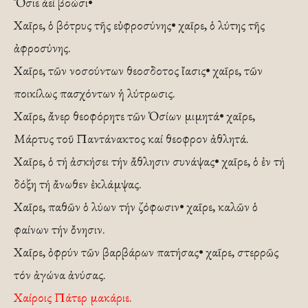
Ὅσιε ἀεί βοώσι•
Χαῖρε, ὁ βότρυς τῆς εὐφροσύνης• χαῖρε, ὁ λύτης τῆς
ἀφροσύνης.
Χαῖρε, τῶν νοσούντων θεοσδοτος ἴασις• χαῖρε, τῶν
ποικίλως πασχόντων ἡ λύτρωσις.
Χαῖρε, ἄνερ θεοφόρητε τῶν Ὁσίων μιμητά• χαῖρε,
Μάρτυς τοῦ Παντάνακτος καί θεοφρον ἀθλητά.
Χαῖρε, ὁ τή ἀσκήσει τήν ἄθλησιν συνάψας• χαῖρε, ὁ ἐν τή
δόξη τή ἄνωθεν ἐκλάμψας.
Χαῖρε, παθῶν ὁ λύων τήν ζόφωσιν• χαῖρε, καλῶν ὁ
φαίνων τήν ὄνησιν.
Χαῖρε, ὀφρύν τῶν βαρβάρων πατήσας• χαῖρε, στερρῶς
τόν ἀγώνα ἀνύσας.
Χαίροις Πάτερ μακάριε.