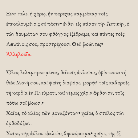
Ξένη πέλει ἡ χάρις, ἤν παρέχεις παμμάκαρ τοῖς
ἐπικαλουμένοις σέ πάσιν• ἔνθεν εἰς πάσαν τήν Ἀττικήν, ὁ
τῶν θαυμάτων σου φθόγγος ἐξέδραμε, καί πάντες τοῖς
Λειψάνοις σου, προστρέχουσι Θεῶ βοώντες•
Ἀλληλούϊα.
Ὅλος λελαμπρυσμένος, θεϊκαῖς ἀγλαΐαις, ἐφίστασαι τή
θεία Μονή σου, καί φαίνη διαφόρω μορφή τοῖς καθαροῖς
τή καρδία ἐν Πνεύματι, καί νέμεις χάριν ἄφθονον, τοῖς
πόθω σοῖ βοώσι•
Χαῖρε, τό κλέος τῶν μοναζόντων• χαῖρε, ὁ στύλος τῶν
ὀρθοδόξων.
Χαῖρε, τῆς ἀΰλου εὐκλείας θησαύρισμα• χαῖρε, τῆς ἐξ