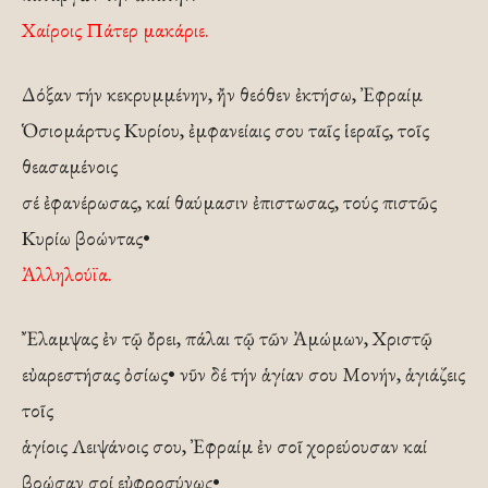
Χαίροις Πάτερ μακάριε.
Δόξαν τήν κεκρυμμένην, ἤν θεόθεν ἐκτήσω, Ἐφραίμ
Ὁσιομάρτυς Κυρίου, ἐμφανείαις σου ταῖς ἱεραῖς, τοῖς
θεασαμένοις
σέ ἐφανέρωσας, καί θαύμασιν ἐπιστωσας, τούς πιστῶς
Κυρίω βοώντας•
Ἀλληλούϊα.
Ἔλαμψας ἐν τῷ ὄρει, πάλαι τῷ τῶν Ἀμώμων, Χριστῷ
εὐαρεστήσας ὀσίως• νῦν δέ τήν ἁγίαν σου Μονήν, ἁγιάζεις
τοῖς
ἁγίοις Λειψάνοις σου, Ἐφραίμ ἐν σοῖ χορεύουσαν καί
βοώσαν σοί εὐφροσύνως•