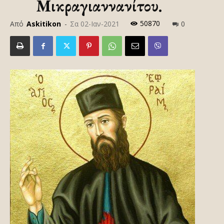
Μικραγιαννανίτου.
50870
Από
Askitikon
-
Σα 02-Ιαν-2021
0