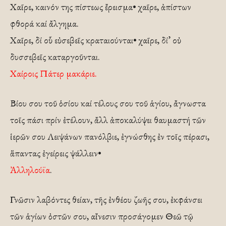
Χαῖρε, καινόν της πίστεως ἔρεισμα• χαῖρε, ἀπίστων
φθορά καί ἄλγημα.
Χαῖρε, δί οὗ εὐσεβεῖς κραταιούνται• χαῖρε, δί’ οὐ
δυσσεβεῖς καταργοῦνται.
Χαίροις Πάτερ μακάριε.
Βίου σου τοῦ ὁσίου καί τέλους σου τοῦ ἁγίου, ἄγνωστα
τοῖς πάσι πρίν ἐτέλουν, ἄλλ ἀποκαλύψει θαυμαστή τῶν
ἱερῶν σου Λειψάνων πανόλβιε, ἐγνώσθης ἐν τοῖς πέρασι,
ἅπαντας ἐγείρεις ψάλλειν•
Ἀλληλούϊα
.
Γνῶσιν λαβόντες θείαν, τῆς ἐνθέου ζωῆς σου, ἐκφάνσει
τῶν ἁγίων ὀστῶν σου, αἴνεσιν προσάγομεν Θεῶ τῷ