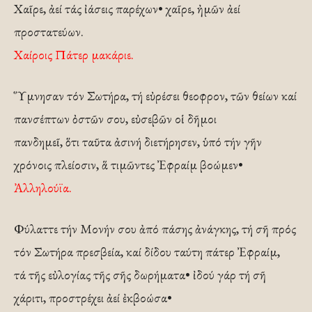
Χαῖρε, ἀεί τάς ἰάσεις παρέχων• χαῖρε, ἠμῶν ἀεί
προστατεύων.
Χαίροις Πάτερ μακάριε.
Ὕμνησαν τόν Σωτήρα, τή εὐρέσει θεοφρον, τῶν θείων καί
πανσέπτων ὀστῶν σου, εὐσεβῶν οἱ δῆμοι
πανδημεῖ, ὅτι ταῦτα ἀσινή διετήρησεν, ὑπό τήν γῆν
χρόνοις πλείοσιν, ἅ τιμῶντες Ἐφραίμ βοώμεν•
Ἀλληλούϊα.
Φύλαττε τήν Μονήν σου ἀπό πάσης ἀνάγκης, τή σῆ πρός
τόν Σωτήρα πρεσβεία, καί δίδου ταύτη πάτερ Ἐφραίμ,
τά τῆς εὐλογίας τῆς σῆς δωρήματα• ἰδού γάρ τή σῆ
χάριτι, προστρέχει ἀεί ἐκβοώσα•