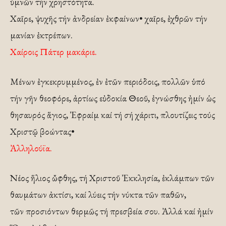
ὑμνῶν τήν χρηστότητα.
Χαῖρε, ψυχῆς τήν ἀνδρείαν ἐκφαίνων• χαῖρε, ἐχθρῶν τήν
μανίαν ἐκτρέπων.
Χαίροις Πάτερ μακάριε.
Μένων ἐγκεκρυμμένος, ἐν ἐτῶν περιόδοις, πολλῶν ὑπό
τήν γῆν θεοφόρε, ἀρτίως εὐδοκία Θεοῦ, ἐγνώσθης ἠμίν ὡς
θησαυρός ἅγιος, Ἐφραίμ καί τή σή χάριτι, πλουτίζεις τούς
Χριστῷ βοώντας•
Ἀλληλούϊα.
Νέος ἥλιος ὤφθης, τή Χριστοῦ Ἐκκλησία, ἐκλάμπων τῶν
θαυμάτων ἀκτίσι, καί λύεις τήν νύκτα τῶν παθῶν,
τῶν προσιόντων θερμῶς τή πρεσβεία σου. Ἀλλά καί ἠμίν