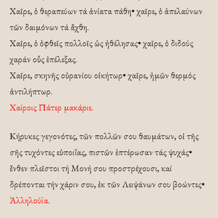
Χαῖρε, ὁ θεραπεύων τά ἀνίατα πάθη• χαῖρε, ὁ ἀπελαύνων
τῶν δαιμόνων τά ἄχθη.
Χαῖρε, ὁ ὀφθεῖς πολλοῖς ὡς ἠθέλησας• χαῖρε, ὁ διδούς
χαράν οὖς ἐπέλεξας.
Χαῖρε, σκηνῆς οὐρανίου οἰκήτωρ• χαῖρε, ἠμῶν θερμός
ἀντιλήπτωρ.
Χαίροις Πάτερ μακάριε.
Κήρυκες γεγονότες, τῶν πολλῶν σου θαυμάτων, οἱ τῆς
σῆς τυχόντες εὐποιΐας, πιστῶν ἐπτέρωσαν τάς ψυχάς•
ἔνθεν πλεῖστοι τή Μονή σου προστρέχουσι, καί
δρέπονται τήν χάριν σου, ἐκ τῶν Λειψάνων σου βοώντες•
Ἀλληλούϊα.