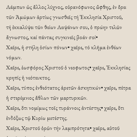
Λάμπων ὡς ἄλλος λύχνος, οὐρανόφωνος ὤφθης, ἐν ὄρει
τῶν Ἀμώμων ἀρτίως γνωσθεῖς τή Ἐκκλησία Χριστοῦ,
τή ἐκκαλύψει τῶν θείων Λειψάνων σου, ὁ πρώην τελῶν
ἄγνωστος, καί πάντας συγκινεῖς βοάν σοί•
Χαῖρε, ἡ στήλη ὁσίων πόνων• χαῖρε, τό κλῆμα ἐνθέων
νόμων.
Χαῖρε, ἑωσφόρος Χριστοῦ ὁ νεοφωτος• χαῖρε, Ἐκκλησίας
κρηπίς ἡ νεότευκτος.
Χαῖρε, τύπος ἐνθεότατος ἀρετῶν ἀσκητικών• χαῖρε, πέτρα
ἡ στερέμνιος ἄθλων τῶν μαρτυρικῶν.
Χαῖρε, ὅτι νομίμως τοῖς τυράννοις ἀντέστης• χαῖρε, ὅτι
ἐνδόξως τῷ Κυρίω μετέστης.
Χαῖρε, Χριστοῦ ὁρῶν τήν λαμπρότητα• χαῖρε, αὐτοῦ