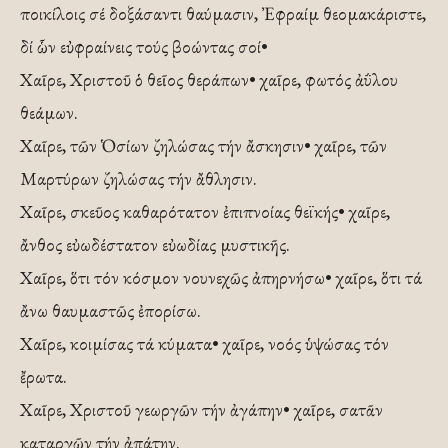
ποικίλοις σέ δοξάσαντι θαύμασιν, Ἐφραίμ θεομακάριστε,
δί ὧν εὐφραίνεις τούς βοώντας σοί•
Χαῖρε, Χριστοῦ ὁ θεῖος θεράπων• χαῖρε, φωτός ἀΰλου
θεάμων.
Χαῖρε, τῶν Ὁσίων ζηλώσας τήν ἄσκησιν• χαῖρε, τῶν
Μαρτύρων ζηλώσας τήν ἄθλησιν.
Χαῖρε, σκεῦος καθαρότατον ἐπιπνοίας θεϊκής• χαῖρε,
ἄνθος εὐωδέστατον εὐωδίας μυστικῆς.
Χαῖρε, ὅτι τόν κόσμον νουνεχῶς ἀπηρνήσω• χαῖρε, ὅτι τά
ἄνω θαυμαστῶς ἐπορίσω.
Χαῖρε, κοιμίσας τά κύματα• χαῖρε, νοός ὑψώσας τόν
ἔρωτα.
Χαῖρε, Χριστοῦ γεωργῶν τήν ἀγάπην• χαῖρε, σατᾶν
καταργῶν τήν ἀπάτην.