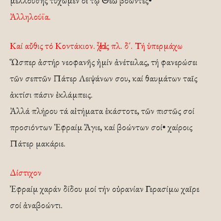
μελλούσης τύχωμεν οἱ τῷ Θεῶ βοώντες•
Ἀλληλούϊα.
Καί αὔθις τό Κοντάκιον. Ἦχος πλ. δ΄. Τή ὑπερμάχω
Ὥσπερ ἀστήρ νεοφανῆς ἠμίν ἀνέτειλας, τή φανερώσει
τῶν σεπτῶν Πάτερ Λειψάνων σου, καί θαυμάτων ταῖς
ἀκτίσι πάσιν ἐκλάμπεις.
Ἀλλά πλήρου τά αἰτήματα ἑκάστοτε, τῶν πιστῶς σοί
προσιόντων Ἐφραίμ Ἅγιε, καί βοώντων σοί• χαίροις
Πάτερ μακάριε.
Δίστιχον
Ἐφραίμ χαράν δίδου μοί τήν οὐρανίαν Γερασίμω χαῖρε
σοί ἀναβοώντι.