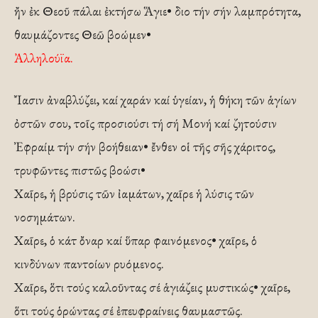
ἤν ἐκ Θεοῦ πάλαι ἐκτήσω Ἅγιε• διο τήν σήν λαμπρότητα,
θαυμάζοντες Θεῶ βοώμεν•
Ἀλληλούϊα.
Ἴασιν ἀναβλύζει, καί χαράν καί ὑγείαν, ἡ θήκη τῶν ἁγίων
ὀστῶν σου, τοῖς προσιούσι τή σή Μονή καί ζητούσιν
Ἐφραίμ τήν σήν βοήθειαν• ἔνθεν οἱ τῆς σῆς χάριτος,
τρυφῶντες πιστῶς βοώσι•
Χαῖρε, ἡ βρύσις τῶν ἰαμάτων, χαῖρε ἡ λύσις τῶν
νοσημάτων.
Χαῖρε, ὁ κάτ ὄναρ καί ὕπαρ φαινόμενος• χαῖρε, ὁ
κινδύνων παντοίων ρυόμενος.
Χαῖρε, ὅτι τούς καλοῦντας σέ ἁγιάζεις μυστικώς• χαῖρε,
ὅτι τούς ὁρώντας σέ ἐπευφραίνεις θαυμαστῶς.