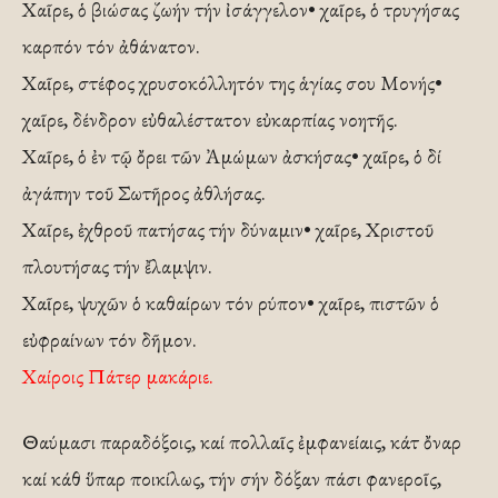
Χαῖρε, ὁ βιώσας ζωήν τήν ἰσάγγελον• χαῖρε, ὁ τρυγήσας
καρπόν τόν ἀθάνατον.
Χαῖρε, στέφος χρυσοκόλλητόν της ἁγίας σου Μονής•
χαῖρε, δένδρον εὐθαλέστατον εὐκαρπίας νοητῆς.
Χαῖρε, ὁ ἐν τῷ ὄρει τῶν Ἀμώμων ἀσκήσας• χαῖρε, ὁ δί
ἀγάπην τοῦ Σωτῆρος ἀθλήσας.
Χαῖρε, ἐχθροῦ πατήσας τήν δύναμιν• χαῖρε, Χριστοῦ
πλουτήσας τήν ἔλαμψιν.
Χαῖρε, ψυχῶν ὁ καθαίρων τόν ρύπον• χαῖρε, πιστῶν ὁ
εὐφραίνων τόν δῆμον.
Χαίροις Πάτερ μακάριε.
Θαύμασι παραδόξοις, καί πολλαῖς ἐμφανείαις, κάτ ὄναρ
καί κάθ ὕπαρ ποικίλως, τήν σήν δόξαν πάσι φανεροῖς,