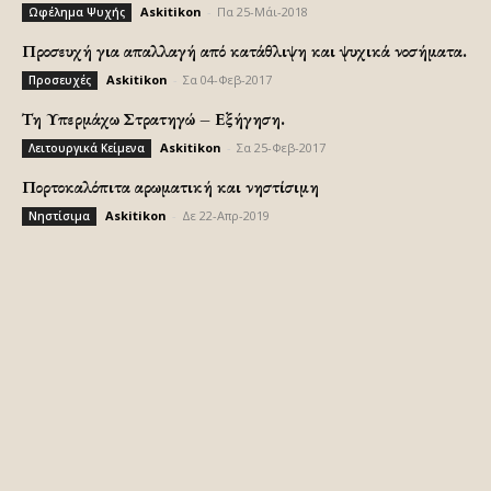
Askitikon
-
Πα 25-Μάι-2018
Ωφέλημα Ψυχής
Προσευχή για απαλλαγή από κατάθλιψη και ψυχικά νοσήματα.
Askitikon
-
Σα 04-Φεβ-2017
Προσευχές
Τη Υπερμάχω Στρατηγώ – Εξήγηση.
Askitikon
-
Σα 25-Φεβ-2017
Λειτουργικά Κείμενα
Πορτοκαλόπιτα αρωματική και νηστίσιμη
Askitikon
-
Δε 22-Απρ-2019
Νηστίσιμα