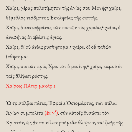
Χαῖρε, γέρας πολυτίμητον τῆς ἁγίας σου Μονής• χαῖρε,
θέμεθλος νεόδμητος Ἐκκλησίας τῆς σεπτῆς.
Χαῖρε, ὁ κατευφράνας τῶν πιστῶν τάς χορείας• χαῖρε, ὁ
ἀναφήνας ἀναβάσεις ἁγίας.
Χαῖρε, δί οὗ ἀνίας ρυσθήσομαι• χαῖρε, δί οὗ παθῶν
ἰαθήσομαι.
Χαῖρε, πιστῶν πρός Χριστόν ὁ μεσίτης• χαῖρε, καμού ἐν
ταῖς θλίψεσι ρύστης.
Χαίροις Πάτερ μακάριε.
Ὤ τρισόλβιε πάτερ, Ἐφραίμ Ὁσιομάρτυς, τῶν πάλαι
Ἁγίων συμπολίτα
(ἐκ γ’)
, σύν αὐτοῖς δυσώπει τόν
Χριστόν, ὡς ἄν ποικίλων ρυόμεθα θλίψεων, καί ζωῆς τῆς