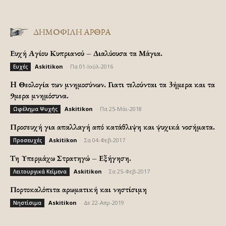
ΔΗΜΟΦΙΛΗ ΑΡΘΡΑ
Ευχή Αγίου Κυπριανού – Διαλύουσα τα Μάγια.
Askitikon
-
Πα 01-Ιούλ-2016
Ευχές
H Θεολογία των μνημοσύνων. Γιατι τελούνται τα 3ήμερα και τα
9μερα μνημόσυνα.
Askitikon
-
Πα 25-Μάι-2018
Ωφέλημα Ψυχής
Προσευχή για απαλλαγή από κατάθλιψη και ψυχικά νοσήματα.
Askitikon
-
Σα 04-Φεβ-2017
Προσευχές
Τη Υπερμάχω Στρατηγώ – Εξήγηση.
Askitikon
-
Σα 25-Φεβ-2017
Λειτουργικά Κείμενα
Πορτοκαλόπιτα αρωματική και νηστίσιμη
Askitikon
-
Δε 22-Απρ-2019
Νηστίσιμα