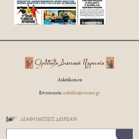
Askitikon.eu
Επικοινωνία:
askitiko@otenet.gr
ΔΙΑΦΗΜΊΣΕΙΣ ΔΩΡΕΆΝ