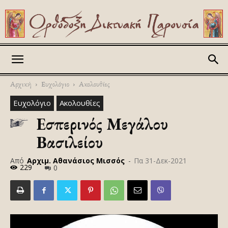
Askitikon
Αρχική
Ευχολόγιο
Ακολουθίες
Ευχολόγιο
Ακολουθίες
Εσπερινός Μεγάλου
Βασιλείου
Από
Αρχιμ. Αθανάσιος Μισσός
-
Πα 31-Δεκ-2021
229
0