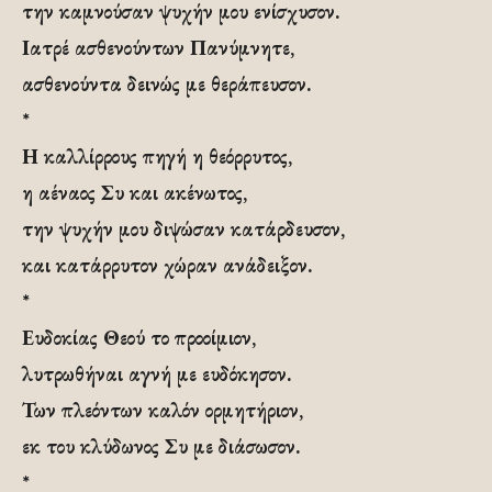
την καμνούσαν ψυχήν μου ενίσχυσον.
Ιατρέ ασθενούντων Πανύμνητε,
ασθενούντα δεινώς με θεράπευσον.
*
Η καλλίρρους πηγή η θεόρρυτος,
η αέναος Συ και ακένωτος,
την ψυχήν μου διψώσαν κατάρδευσον,
και κατάρρυτον χώραν ανάδειξον.
*
Ευδοκίας Θεού το προοίμιον,
λυτρωθήναι αγνή με ευδόκησον.
Των πλεόντων καλόν ορμητήριον,
εκ του κλύδωνος Συ με διάσωσον.
*