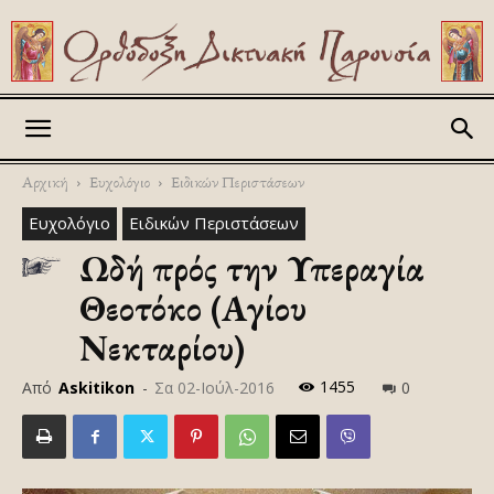
Askitikon
Αρχική
Ευχολόγιο
Ειδικών Περιστάσεων
Ευχολόγιο
Ειδικών Περιστάσεων
Ωδή πρός την Υπεραγία
Θεοτόκο (Αγίου
Νεκταρίου)
1455
Από
Askitikon
-
Σα 02-Ιούλ-2016
0