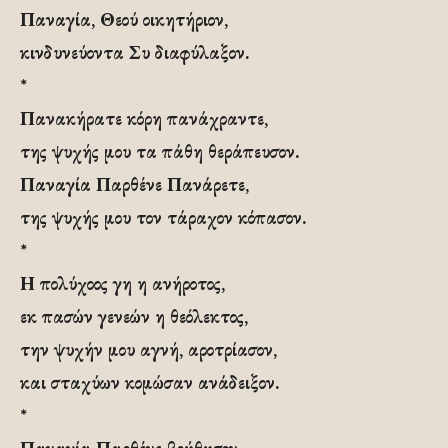
Παναγία, Θεού οικητήριον,
κινδυνεύοντα Συ διαφύλαξον.
*
Πανακήρατε κόρη πανάχραντε,
της ψυχής μου τα πάθη θεράπευσον.
Παναγία Παρθένε Πανάρετε,
της ψυχής μου τον τάραχον κόπασον.
*
Η πολύχοος γη η ανήροτος,
εκ πασών γενεών η θεόλεκτος,
την ψυχήν μου αγνή, αροτρίασον,
και σταχύων κομώσαν ανάδειξον.
*