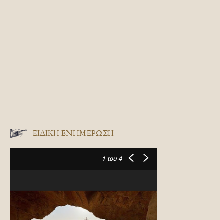
ΕΙΔΙΚΉ ΕΝΗΜΈΡΩΣΗ
1
του 4