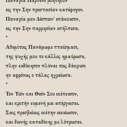
Παναγία Παρθένε βοήθησον
εις την Σην προστασίαν κατέφυγον.
Παναγία μου Δέσποιν’ επάκουσον,
εις την Σην παρρησίαν επήλπισα.
*
Αθεμίτοις Πανάμωμε πταίσμασι,
της ψυχής μου το κάλλος ημαύρωσα,
πλην ευδόκησον πλύναι τοις δάκρυσι
ην αφρόνως ο τάλας ηχρείωσα.
*
Τον Υιόν και Θεόν Σου ικέτευσον,
και κριτήν ευμενή μοι απέργασαι.
Σαις πρεσβείαις ικέτην οικείωσον,
και δεινής καταδίκης με λύτρωσαι.