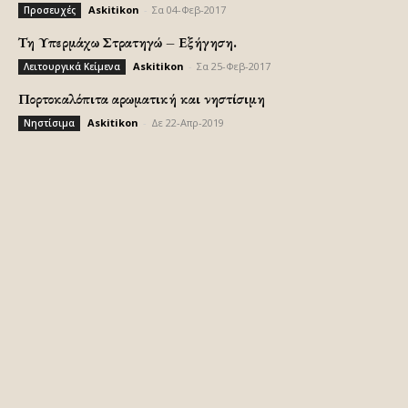
Askitikon
-
Σα 04-Φεβ-2017
Προσευχές
Τη Υπερμάχω Στρατηγώ – Εξήγηση.
Askitikon
-
Σα 25-Φεβ-2017
Λειτουργικά Κείμενα
Πορτοκαλόπιτα αρωματική και νηστίσιμη
Askitikon
-
Δε 22-Απρ-2019
Νηστίσιμα