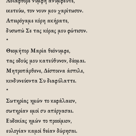
Αδιάφθορε νύμφη ανύμφευτε,
ικετεύω, τον νουν μου χαρίτωσον.
Απειρόγαμε κόρη ακήρατε,
δυσωπώ Σε τας κόρας μου φώτισον.
*
Θεομήτορ Μαρία θεόνυμφε,
τας οδούς μου κατεύθυνον, δέομαι.
Μητροπάρθενε, Δέσποινα άσπιλε,
κινδυνεύοντα Συ διαφύλαττε.
*
Σωτηρίας ημών το κεφάλαιον,
σωτηρίαν εμοί συ απέργασαι.
Ευδοκίας ημών το προοίμιον,
ευλογίαν καμοί θείαν δώρησαι.