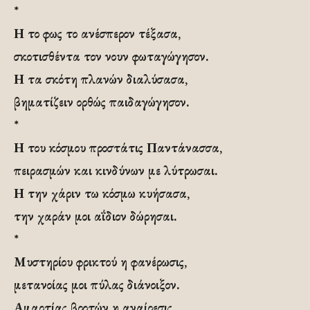
*
Η το φως το ανέσπερον τέξασα,
σκοτισθέντα τον νουν φωταγώγησον.
Η τα σκότη πλανών διαλύσασα,
βηματίζειν ορθώς παιδαγώγησον.
*
Η του κόσμου προστάτις Παντάνασσα,
πειρασμών και κινδύνων με λύτρωσαι.
Η την χάριν τω κόσμω κυήσασα,
την χαράν μοι αΐδιον δώρησαι.
*
Μυστηρίου φρικτού η φανέρωσις,
μετανοίας μοι πύλας διάνοιξον.
Αμαρτίας βροτών η αναίρεσις,