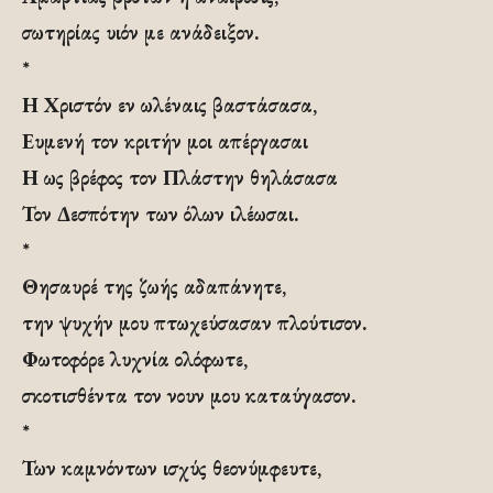
σωτηρίας υιόν με ανάδειξον.
*
Η Χριστόν εν ωλέναις βαστάσασα,
Ευμενή τον κριτήν μοι απέργασαι
Η ως βρέφος τον Πλάστην θηλάσασα
Τον Δεσπότην των όλων ιλέωσαι.
*
Θησαυρέ της ζωής αδαπάνητε,
την ψυχήν μου πτωχεύσασαν πλούτισον.
Φωτοφόρε λυχνία ολόφωτε,
σκοτισθέντα τον νουν μου καταύγασον.
*
Των καμνόντων ισχύς θεονύμφευτε,