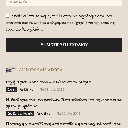
αποθηκεύστε το όνομα, το ηλεκτρονικό ταχυδρομείο και τον
ιστότοπό μου σε αυτό το πρόγραμμα περιήγησης για την επόμενη
φορά που θα σχολιάσω.
ΔΗΜΟΦΙΛΗ ΑΡΘΡΑ
Ευχή Αγίου Κυπριανού – Διαλύουσα τα Μάγια.
Askitikon
-
Πα 01-Ιούλ-2016
Ευχές
H Θεολογία των μνημοσύνων. Γιατι τελούνται τα 3ήμερα και τα
9μερα μνημόσυνα.
Askitikon
-
Πα 25-Μάι-2018
Ωφέλημα Ψυχής
Προσευχή για απαλλαγή από κατάθλιψη και ψυχικά νοσήματα.