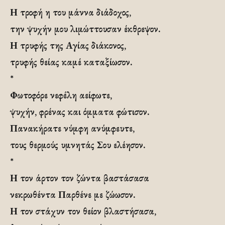
Η τροφή η του μάννα διάδοχος,
την ψυχήν μου λιμώττουσαν έκθρεψον.
Η τρυφής της Αγίας διάκονος,
τρυφής θείας καμέ καταξίωσον.
*
Φωτοφόρε νεφέλη αείφωτε,
ψυχήν, φρένας και όμματα φώτισον.
Πανακήρατε νύμφη ανύμφευτε,
τους θερμούς υμνητάς Σου ελέησον.
*
Η τον άρτον τον ζώντα βαστάσασα
νεκρωθέντα Παρθένε με ζώωσον.
Η τον στάχυν τον θείον βλαστήσασα,