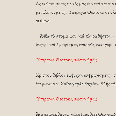
Ας ενώσουμε τις φωνές μας δυνατά και πιο 
μεγαλύνουμε την Υπεραγία Θεοτόκο σε όλα 
οι ύμνοι.
» Ἀνοίξω τὸ στόμα μου, καὶ πληρωθήσεται » 
Μητρί· καὶ ὀφθήσομαι, φαιδρῶς πανηγυρί- 
Ὑπεραγία Θεοτόκε, σῶσον ἡμᾶς.
Χριστοῦ βίβλον ἔμψυχον, ἐσφραγισμένην σε
ἐπεφώνει σοι· Χαῖρε χαρᾶς δοχεῖον, δι᾿ ἧς 
Ὑπεραγία Θεοτόκε, σῶσον ἡμᾶς.
Ἀδὰμ ἐπανόρθωσις, χαῖρε Παρθένε Θεόνυμφε