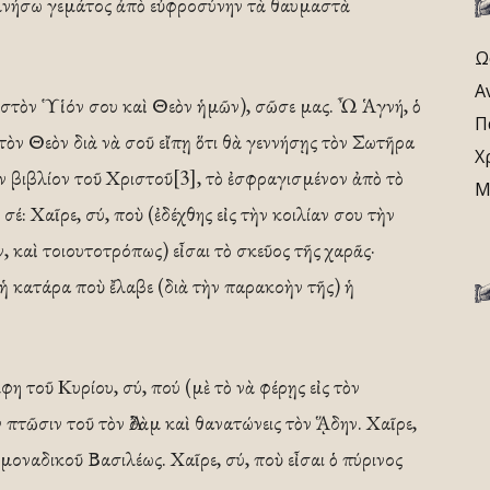
υμνήσω γεμάτος ἀπὸ εὐφροσύνην τὰ θαυμαστὰ
Ω
Α
 στὸν Ὑἱόν σου καὶ Θεὸν ἡμῶν), σῶσε μας. Ὦ Ἁγνή, ὁ
Π
τὸν Θεὸν διὰ νὰ σοῦ εἴπῃ ὅτι θὰ γεννήσῃς τὸν Σωτῆρα
Χ
ν βιβλίον τοῦ Χριστοῦ[3], τὸ ἐσφραγισμένον ἀπὸ τὸ
Μ
: Χαῖρε, σύ, ποὺ (ἐδέχθης εἰς τὴν κοιλίαν σου τὴν
 καὶ τοιουτοτρόπως) εἶσαι τὸ σκεῦος τῆς χαρᾶς·
 ἡ κατάρα ποὺ ἔλαβε (διὰ τὴν παρακοὴν τῆς) ἡ
 τοῦ Κυρίου, σύ, πού (μὲ τὸ νὰ φέρῃς εἰς τὸν
πτῶσιν τοῦ τὸν Ἀδὰμ καὶ θανατώνεις τὸν ᾍδην. Χαῖρε,
μοναδικοῦ Βασιλέως. Χαῖρε, σύ, ποὺ εἶσαι ὁ πύρινος