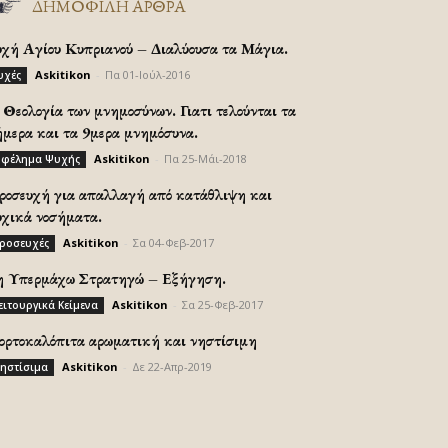
ΔΗΜΟΦΙΛΗ ΑΡΘΡΑ
υχή Αγίου Κυπριανού – Διαλύουσα τα Μάγια.
Askitikon
-
Πα 01-Ιούλ-2016
υχές
Θεολογία των μνημοσύνων. Γιατι τελούνται τα
ήμερα και τα 9μερα μνημόσυνα.
Askitikon
-
Πα 25-Μάι-2018
φέλημα Ψυχής
ροσευχή για απαλλαγή από κατάθλιψη και
υχικά νοσήματα.
Askitikon
-
Σα 04-Φεβ-2017
ροσευχές
η Υπερμάχω Στρατηγώ – Εξήγηση.
Askitikon
-
Σα 25-Φεβ-2017
ειτουργικά Κείμενα
ορτοκαλόπιτα αρωματική και νηστίσιμη
Askitikon
-
Δε 22-Απρ-2019
ηστίσιμα