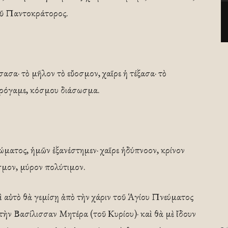
τοῦ Παντοκράτορος.
ασα· τὸ μῆλον τὸ εὔοσμον, χαῖρε ἡ τέξασα· τὸ
ειρόγαμε, κόσμου διάσωσμα.
πτώματος, ἡμῶν ἐξανέστημεν· χαῖρε ἡδύπνοον, κρίνον
σμον, μύρον πολύτιμον.
 αὐτὸ θὰ γεμίσῃ ἀπὸ τὴν χάριν τοῦ Ἁγίου Πνεύματος
τὴν Βασίλισσαν Μητέρα (τοῦ Κυρίου)· καὶ θὰ μὲ ἴδουν