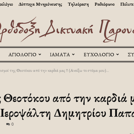
ολόγιο
Δίπτυχα Μνημόνευσης
Τηλεόραση
Ραδιόφωνο
Πολιτι
ΑΓΙΟΛΟΓΙΟ
ΙΑΜΑΤΑ
ΕΥΧΟΛΟΓΙΟ
Σ
Askitikon
ισμοί της Θεοτόκου από την καρδιά μας !! (Ανοίξω το στόμα μου)...
 Θεοτόκου από την καρδιά μ
υ Ιεροψάλτη Δημητρίου Παπ
0