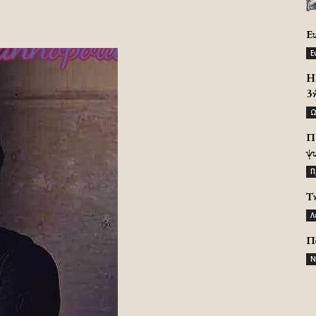
Ε
Ε
H 
3
Ω
Π
ψ
Π
Τ
Λ
Π
Ν