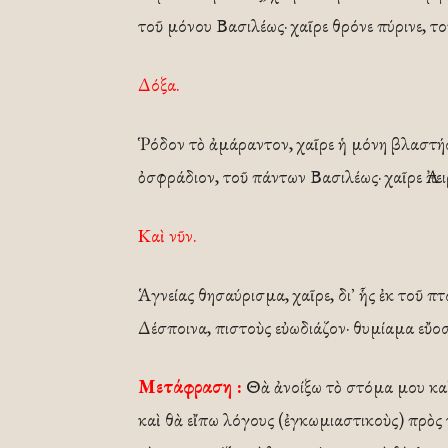
τοῦ μόνου Βασιλέως· χαῖρε θρόνε πύρινε, 
Δόξα.
Ῥόδον τὸ ἀμάραντον, χαῖρε ἡ μόνη βλαστήσ
ὀσφράδιον, τοῦ πάντων Βασιλέως· χαῖρε Ἀπ
Καὶ νῦν.
Ἁγνείας θησαύρισμα, χαῖρε, δι᾿ ἧς ἐκ τοῦ 
Δέσποινα, πιστοὺς εὐωδιάζον· θυμίαμα εὔο
Μετάφραση :
Θὰ ἀνοίξω τὸ στόμα μου καὶ
καὶ θὰ εἴπω λόγους (ἐγκωμιαστικοὺς) πρὸς 