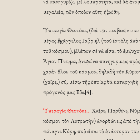
νὰ πανηγυρίζω μὲ λαμπρότητα, καὶ θὰ ἀν
μεγαλεῖα, τῶν ὁποίων αὕτη ἠξιώθη.
Ὑπεραγία Θεοτόκε, (διὰ τῶν πεσβειῶν σου
μέγας Ἀρχάγγελος Γαβριήλ (ποὺ ἐστάλη ἀπὸ 
τοῦ κόσμου), βλέπων σὲ νὰ εἶσαι τὸ ἔμψυχο
Ἅγιον Πνεῦμα, ἀνεφώνει πανηγυρικῶς πρὸς σέ
χαρὰν ὅλου τοῦ κόσμου, δηλαδὴ τὸν Κύριον,
(χαῖρε,) σύ, μέσῳ τῆς ὁποίας θὰ καταργηθὴ
πρόγονός μας Εὔα[4].
Ὑπεραγία Θεοτόκε…
Χαῖρε, Παρθένε, Νύμφη
κόσμον τὸν Λυτρωτὴν) ἀνορθώνεις ἀπὸ τὴν 
πάναγνε Κόρη, ποὺ εἶσαι τὸ ἀνάκτορον τοῦ 