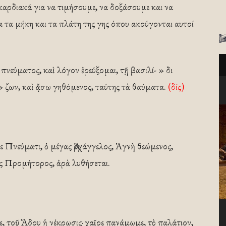
καρδιακά για να τιμήσουμε, να δοξάσουμε και να
τα μήκη και τα πλάτη της γης όπου ακούγονται αυτοί
πνεύματος, καὶ λόγον ἐρεύξομαι, τῇ βασιλί- » δι
» ζων, καὶ ᾄσω γηθόμενος, ταύτης τὰ θαύματα.
(δίς)
 Πνεύματι, ὁ μέγας Ἀρχάγγελος, Ἁγνὴ θεώμενος,
τῆς Προμήτορος, ἀρὰ λυθήσεται.
, τοῦ ᾍδου ἡ νέκρωσις· χαῖρε πανάμωμε, τὸ παλάτιον,