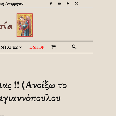
κή Απορρήτου
ΥΝΤΑΓΕΣ
E-SHOP
ας !! (Ανοίξω το
αγιαννόπουλου