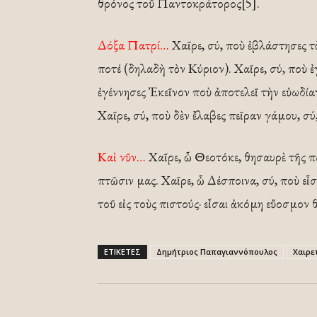
θρόνος τοῦ Παντοκράτορος[5].
Δόξα Πατρί…
Χαῖρε, σύ, ποὺ ἐβλάστησες τὸ
ποτέ (δηλαδὴ τὸν Κύριον). Χαῖρε, σύ, ποὺ ἐ
ἐγέννησες Ἐκεῖνον ποὺ ἀποτελεῖ τὴν εὐωδία
Χαῖρε, σύ, ποὺ δὲν ἔλαβες πεῖραν γάμου, σύ
Καὶ νῦν…
Χαῖρε, ὦ Θεοτόκε, θησαυρὲ τῆς π
πτῶσιν μας. Χαῖρε, ὦ Δέσποινα, σύ, ποὺ εἶσ
τοῦ εἰς τοὺς πιστούς· εἶσαι ἀκόμη εὔοσμον
ΕΤΙΚΕΤΕΣ
Δημήτριος Παπαγιαννόπουλος
Χαιρε