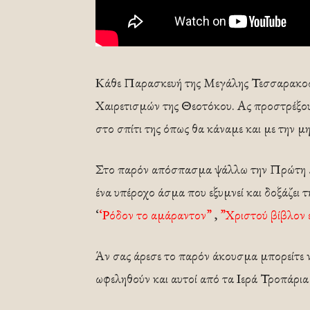
Κάθε Παρασκευή της Μεγάλης Τεσσαρακοσ
Χαιρετισμών της Θεοτόκου. Ας προστρέξουμ
στο σπίτι της όπως θα κάναμε και με την μ
Στο παρόν απόσπασμα ψάλλω την Πρώτη Ω
ένα υπέροχο άσμα που εξυμνεί και δοξάζει
‘
‘Ρόδον το αμάραντον”
,
”Χριστού βίβλον 
Άν σας άρεσε το παρόν άκουσμα μπορείτε ν
ωφεληθούν και αυτοί από τα Ιερά Τροπάρι