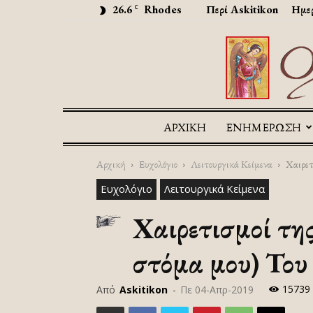
26.6
Rhodes
Περί Askitikon
Ημερ
C
ΑΡΧΙΚΉ
ΕΝΗΜΕΡΩΣΗ
Αρχική
Ευχολόγιο
Λειτουργικά Κείμενα
Χαιρετ
Ευχολόγιο
Λειτουργικά Κείμενα
Χαιρετισμοί της
στόμα μου) Το
15739
Από
Askitikon
-
Πε 04-Απρ-2019