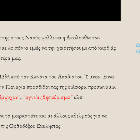
τής στους Ναούς ψάλλεται η Ακολουθία των
Δ
ε λοιπόν κι εμείς να την χαιρετήσουμε από καρδιάς
Α
ητέρα μας.
δή από τον Κανόνα του Ακαθίστου Ύμνου. Είναι
 την Παναγία προσδίδοντας της διάφορα προσωνύμια
έμψυχον”
,
”αγνείας θησαύρισμα”
κλπ.
α το μοιραστείτε και με άλλους αδελφούς για να
α της Ορθοδόξου Εκκλησίας.