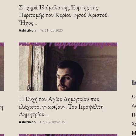
Στιχηρὰ Ἰδιόμελα τῆς Ἑορτῆς της
Περιτομής του Κυρίου Ιησού Χριστού.
Ἦχος...
Askitikon
-
Τε 01-Ιαν-2020
Ω
Η Ευχή του Αγίου Δημητρίου που
τη
ελάχιστοι γνωρίζουν. Του Ιεροψάλτη
Α
Δημητρίου...
Π
Askitikon
-
Πα 25-Οκτ-2019
Χ
Μ