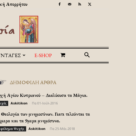
κή Απορρήτου
ΥΝΤΑΓΕΣ
E-SHOP
ΔΗΜΟΦΙΛΗ ΑΡΘΡΑ
υχή Αγίου Κυπριανού – Διαλύουσα τα Μάγια.
Askitikon
-
Πα 01-Ιούλ-2016
υχές
Θεολογία των μνημοσύνων. Γιατι τελούνται τα
ήμερα και τα 9μερα μνημόσυνα.
Askitikon
-
Πα 25-Μάι-2018
φέλημα Ψυχής