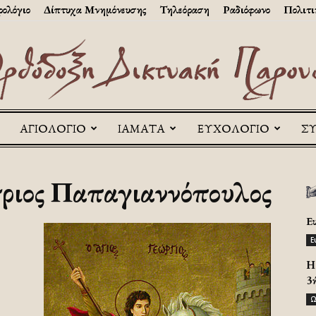
ολόγιο
Δίπτυχα Μνημόνευσης
Τηλεόραση
Ραδιόφωνο
Πολιτι
ΑΓΙΟΛΟΓΙΟ
ΙΑΜΑΤΑ
ΕΥΧΟΛΟΓΙΟ
Σ
Askitikon
ριος Παπαγιαννόπουλος
Ε
Ε
H 
3
Ω