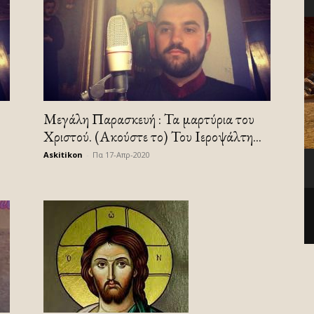
Μεγάλη Παρασκευή : Τα μαρτύρια του
Χριστού. (Ακούστε το) Του Ιεροψάλτη...
Askitikon
-
Πα 17-Απρ-2020