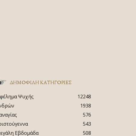
ΔΗΜΟΦΙΛΗ ΚΑΤΗΓΟΡΙΕΣ
φέλημα Ψυχής
12248
νδρών
1938
αναγίας
576
ριστούγεννα
543
εγάλη Εβδομάδα
508