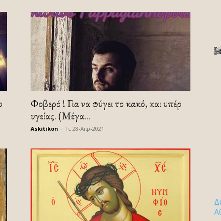
ο
Φοβερό ! Για να φύγει το κακό, και υπέρ
υγείας. (Μέγα...
Askitikon
-
Τε 28-Απρ-2021
Δ
Α