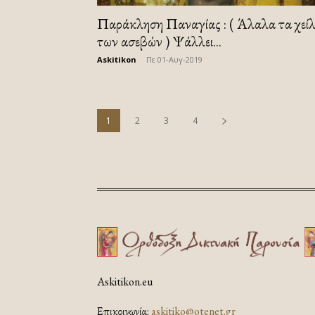
Παράκληση Παναγίας : ( Άλαλα τα χεί
των ασεβών ) Ψάλλει...
Askitikon
-
Πε 01-Αυγ-2019
1
2
3
4
Askitikon.eu
Επικοινωνία:
askitiko@otenet.gr