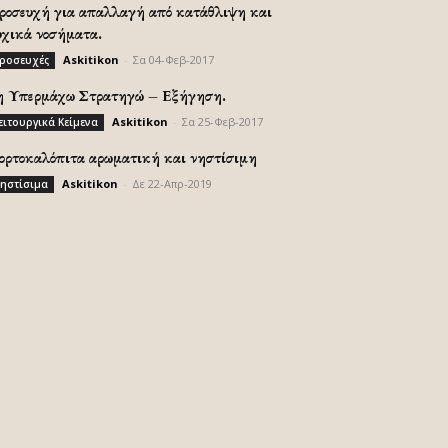
ροσευχή για απαλλαγή από κατάθλιψη και
υχικά νοσήματα.
Askitikon
-
Σα 04-Φεβ-2017
ροσευχές
η Υπερμάχω Στρατηγώ – Εξήγηση.
Askitikon
-
Σα 25-Φεβ-2017
ειτουργικά Κείμενα
ορτοκαλόπιτα αρωματική και νηστίσιμη
Askitikon
-
Δε 22-Απρ-2019
ηστίσιμα