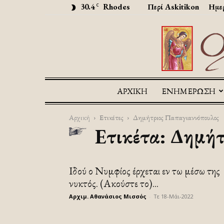
30.4
Rhodes
Περί Askitikon
Ημερ
C
ΑΡΧΙΚΉ
ΕΝΗΜΕΡΩΣΗ
Αρχική
Ετικέτες
Δημήτριος Παπαγιαννόπουλος
Ετικέτα: Δημήτ
Iδού ο Νυμφίος έρχεται εν τω μέσω της
νυκτός. (Ακούστε το)...
Αρχιμ. Αθανάσιος Μισσός
-
Τε 18-Μάι-2022