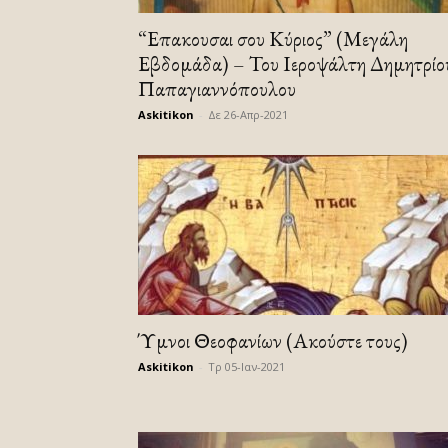
“Επακουσαι σου Κύριος” (Μεγάλη
Εβδομάδα) – Του Ιεροψάλτη Δημητρίο
Παπαγιαννόπουλου
Askitikon
-
Δε 26-Απρ-2021
Ύμνοι Θεοφανίων (Ακούστε τους)
Askitikon
-
Τρ 05-Ιαν-2021