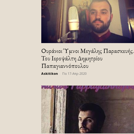
Ουράνιοι Ύμνοι Μεγάλης Παρασκευής.
Του Ιεροψάλτη Δημητρίου
Παπαγιαννόπουλου
Askitikon
-
Πα 17-Απρ-2020