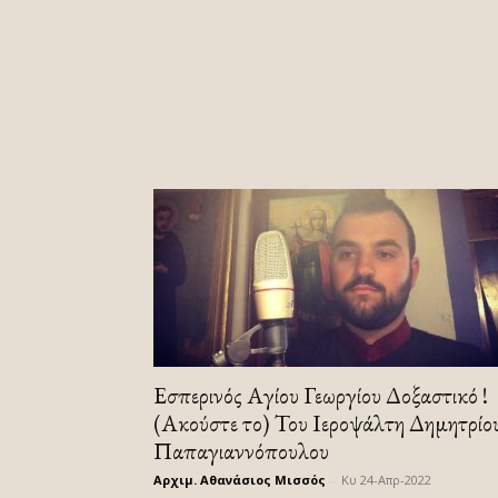
Εσπερινός Αγίου Γεωργίου Δοξαστικό !
(Ακούστε το) Του Ιεροψάλτη Δημητρίο
Παπαγιαννόπουλου
Αρχιμ. Αθανάσιος Μισσός
-
Κυ 24-Απρ-2022