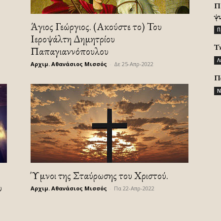
Π
ψ
Άγιος Γεώργιος. (Ακούστε το) Του
Π
Ιεροψάλτη Δημητρίου
Τ
Παπαγιαννόπουλου
Λ
Αρχιμ. Αθανάσιος Μισσός
-
Δε 25-Απρ-2022
Π
Ν
Ύμνοι της Σταύρωσης του Χριστού.
υ
Αρχιμ. Αθανάσιος Μισσός
-
Πα 22-Απρ-2022