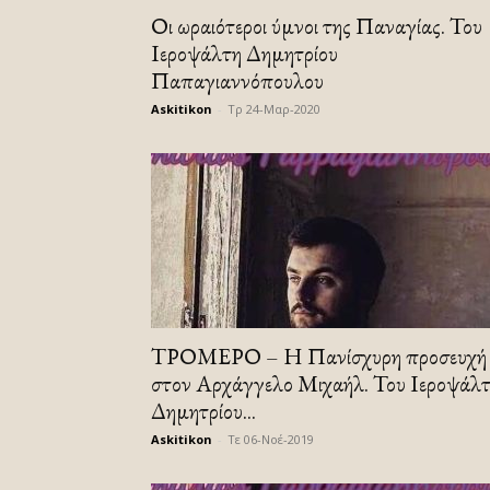
Οι ωραιότεροι ύμνοι της Παναγίας. Του
Ιεροψάλτη Δημητρίου
Παπαγιαννόπουλου
Askitikon
-
Τρ 24-Μαρ-2020
ΤΡΟΜΕΡΟ – Η Πανίσχυρη προσευχή
στον Αρχάγγελο Μιχαήλ. Του Ιεροψάλ
Δημητρίου...
Askitikon
-
Τε 06-Νοέ-2019