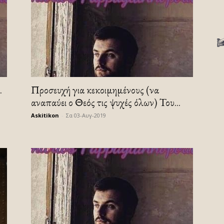
.
Προσευχή για κεκοιμημένους (να
αναπαύει ο Θεός τις ψυχές όλων) Του...
Askitikon
-
Σα 03-Αυγ-2019