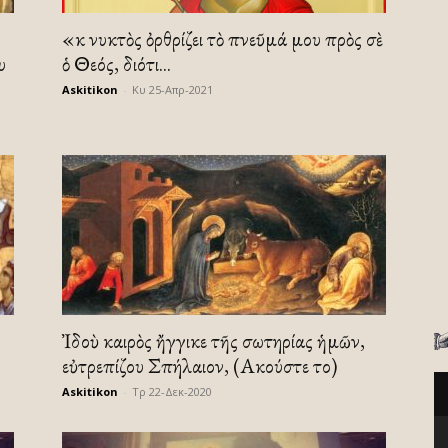
«Ἐκ νυκτὸς ὀρθρίζει τὸ πνεῦμά μου πρὸς σὲ
υ
ὁ Θεός, διότι...
Askitikon
-
Κυ 25-Απρ-2021
Ἰδοὺ καιρὸς ἤγγικε τῆς σωτηρίας ἡμῶν,
εὐτρεπίζου Σπήλαιον, (Ακούστε το)
Askitikon
-
Τρ 22-Δεκ-2020