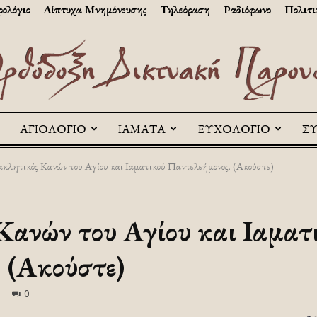
ολόγιο
Δίπτυχα Μνημόνευσης
Τηλεόραση
Ραδιόφωνο
Πολιτι
ΑΓΙΟΛΟΓΙΟ
ΙΑΜΑΤΑ
ΕΥΧΟΛΟΓΙΟ
Σ
Askitikon
κλητικός Κανών του Αγίου και Ιαματικού Παντελεήμονος. (Ακούστε)
ανών του Αγίου και Ιαματ
 (Ακούστε)
0