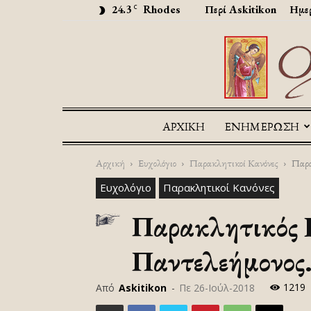
24.3
Rhodes
Περί Askitikon
Ημερ
C
ΑΡΧΙΚΉ
ΕΝΗΜΕΡΩΣΗ
Αρχική
Ευχολόγιο
Παρακλητικοί Κανόνες
Παρα
Ευχολόγιο
Παρακλητικοί Κανόνες
Παρακλητικός Κ
Παντελεήμονος.
1219
Από
Askitikon
-
Πε 26-Ιούλ-2018