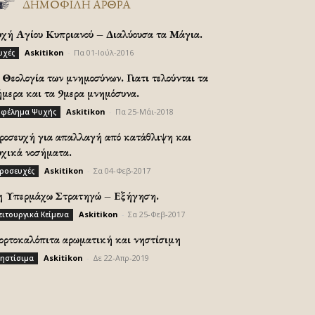
ΔΗΜΟΦΙΛΗ ΑΡΘΡΑ
υχή Αγίου Κυπριανού – Διαλύουσα τα Μάγια.
Askitikon
-
Πα 01-Ιούλ-2016
υχές
Θεολογία των μνημοσύνων. Γιατι τελούνται τα
ήμερα και τα 9μερα μνημόσυνα.
Askitikon
-
Πα 25-Μάι-2018
φέλημα Ψυχής
ροσευχή για απαλλαγή από κατάθλιψη και
υχικά νοσήματα.
Askitikon
-
Σα 04-Φεβ-2017
ροσευχές
η Υπερμάχω Στρατηγώ – Εξήγηση.
Askitikon
-
Σα 25-Φεβ-2017
ειτουργικά Κείμενα
ορτοκαλόπιτα αρωματική και νηστίσιμη
Askitikon
-
Δε 22-Απρ-2019
ηστίσιμα