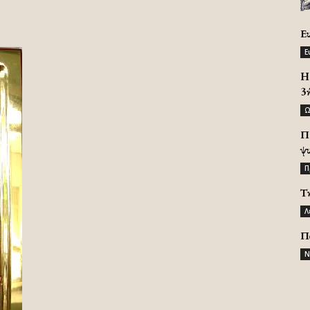
Ε
Ε
H 
3
Ω
Π
ψ
Π
Τ
Λ
Π
Ν