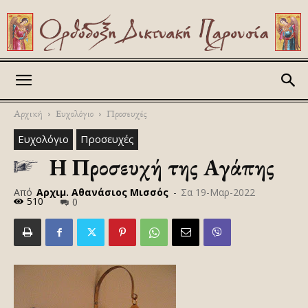
Askitikon
Αρχική
Ευχολόγιο
Προσευχές
Ευχολόγιο
Προσευχές
Η Προσευχή της Αγάπης
Από
Αρχιμ. Αθανάσιος Μισσός
-
Σα 19-Μαρ-2022
510
0