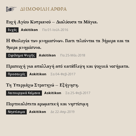
ΔΗΜΟΦΙΛΗ ΑΡΘΡΑ
Ευχή Αγίου Κυπριανού – Διαλύουσα τα Μάγια.
Askitikon
-
Πα 01-Ιούλ-2016
Ευχές
H Θεολογία των μνημοσύνων. Γιατι τελούνται τα 3ήμερα και τα
9μερα μνημόσυνα.
Askitikon
-
Πα 25-Μάι-2018
Ωφέλημα Ψυχής
Προσευχή για απαλλαγή από κατάθλιψη και ψυχικά νοσήματα.
Askitikon
-
Σα 04-Φεβ-2017
Προσευχές
Τη Υπερμάχω Στρατηγώ – Εξήγηση.
Askitikon
-
Σα 25-Φεβ-2017
Λειτουργικά Κείμενα
Πορτοκαλόπιτα αρωματική και νηστίσιμη
Askitikon
-
Δε 22-Απρ-2019
Νηστίσιμα