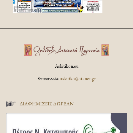
Askitikon.eu
Επικοινωνία:
askitiko@otenet.gr
ΔΙΑΦΗΜΊΣΕΙΣ ΔΩΡΕΆΝ