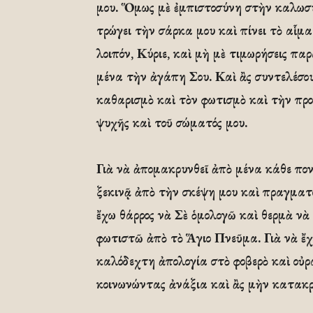
μου. Ὅμως μὲ ἐμπιστοσύνη στὴν καλωσύν
τρώγει τὴν σάρκα μου καὶ πίνει τὸ αἷμα 
λοιπόν, Κύριε, καὶ μὴ μὲ τιμωρήσεις πα
μένα τὴν ἀγάπη Σου. Καὶ ἂς συντελέσο
καθαρισμὸ καὶ τὸν φωτισμὸ καὶ τὴν πρ
ψυχῆς καὶ τοῦ σώματός μου.
Γιὰ νὰ ἀπομακρυνθεῖ ἀπὸ μένα κάθε πον
ξεκινᾷ ἀπὸ τὴν σκέψη μου καὶ πραγματο
ἔχω θάρρος νὰ Σὲ ὁμολογῶ καὶ θερμὰ νὰ 
φωτιστῶ ἀπὸ τὸ Ἅγιο Πνεῦμα. Γιὰ νὰ ἔχ
καλόδεχτη ἀπολογία στὸ φοβερὸ καὶ οὐρ
κοινωνώντας ἀνάξια καὶ ἂς μὴν κατακρ