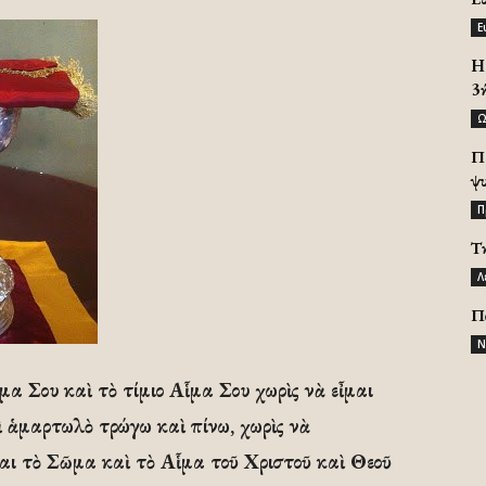
Ε
H 
3
Ω
Π
ψ
Π
Τ
Λ
Π
Ν
μα Σου καὶ τὸ τίμιο Αἷμα Σου χωρὶς νὰ εἶμαι
αὶ ἁμαρτωλὸ τρώγω καὶ πίνω, χωρὶς νὰ
ναι τὸ Σῶμα καὶ τὸ Αἷμα τοῦ Χριστοῦ καὶ Θεοῦ