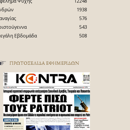
φέλημα Ψυχής
12248
νδρών
1938
αναγίας
576
ριστούγεννα
543
εγάλη Εβδομάδα
508
ΠΡΩΤΟΣΈΛΙΔΑ ΕΦΗΜΕΡΊΔΩΝ