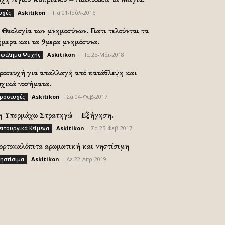
Askitikon
-
Πα 01-Ιούλ-2016
υχές
Θεολογία των μνημοσύνων. Γιατι τελούνται τα
ήμερα και τα 9μερα μνημόσυνα.
Askitikon
-
Πα 25-Μάι-2018
φέλημα Ψυχής
ροσευχή για απαλλαγή από κατάθλιψη και
υχικά νοσήματα.
Askitikon
-
Σα 04-Φεβ-2017
ροσευχές
η Υπερμάχω Στρατηγώ – Εξήγηση.
Askitikon
-
Σα 25-Φεβ-2017
ειτουργικά Κείμενα
ορτοκαλόπιτα αρωματική και νηστίσιμη
Askitikon
-
Δε 22-Απρ-2019
ηστίσιμα