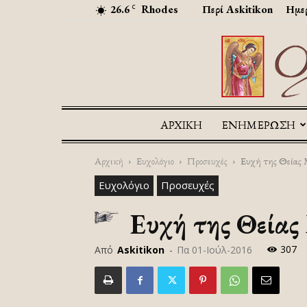
26.6
Rhodes
Περί Askitikon
Ημερ
C
ΑΡΧΙΚΉ
ΕΝΗΜΕΡΩΣΗ
Αρχική
Ευχολόγιο
Προσευχές
Ευχή της Θείας
Ευχολόγιο
Προσευχές
Ευχή της Θείας
307
Από
Askitikon
-
Πα 01-Ιούλ-2016