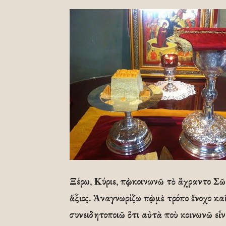
Ξέρω, Κύριε, πὼς κοινωνῶ τὸ ἄχραντο Σῶ
ἄξιος. Ἀναγνωρίζω πὼς μὲ τρόπο ἔνοχο κ
συνειδητοποιῶ ὅτι αὐτὰ ποὺ κοινωνῶ εἶ