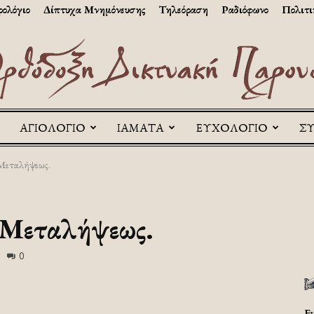
ολόγιο
Δίπτυχα Μνημόνευσης
Τηλεόραση
Ραδιόφωνο
Πολιτι
ΑΓΙΟΛΟΓΙΟ
ΙΑΜΑΤΑ
ΕΥΧΟΛΟΓΙΟ
Σ
Askitikon
 Μεταλήψεως.
 Μεταλήψεως.
0
Ε