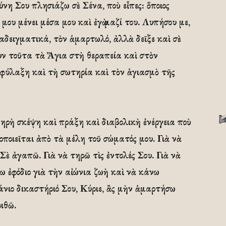
η Σου πλησιάζω σὲ Σένα, ποὺ εἶπες: ὅποιος
μου μένει μέσα μου καὶ ἐγὼ μαζί του. Λυπήσου με,
ραδειγματικά, τὸν ἁμαρτωλό, ἀλλὰ δεῖξε καὶ σὲ
υν τοῦτα τὰ Ἅγια στὴ θεραπεία καὶ στὸν
οφύλαξη καὶ τὴ σωτηρία καὶ τὸν ἁγιασμὸ τῆς
ηρὴ σκέψη καὶ πράξη καὶ διαβολικὴ ἐνέργεια ποὺ
ποιεῖται ἀπὸ τὰ μέλη τοῦ σώματός μου. Γιὰ νὰ
Σὲ ἀγαπῶ. Γιὰ νὰ τηρῶ τὶς ἐντολές Σου. Γιὰ νὰ
ω ἐφόδιο γιὰ τὴν αἰώνια ζωὴ καὶ νὰ κάνω
άνιο δικαστήριό Σου, Κύριε, ἂς μὴν ἁμαρτήσω
ιθῶ.