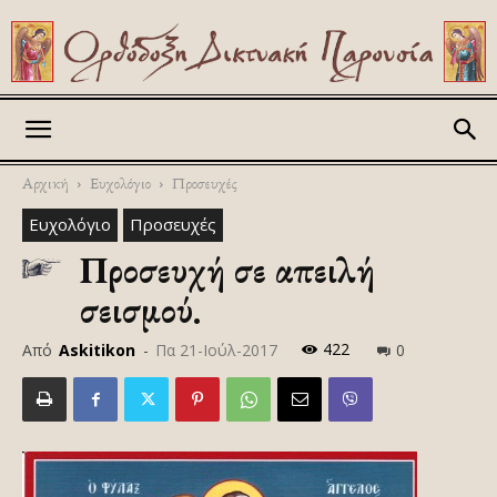
Askitikon
Αρχική
Ευχολόγιο
Προσευχές
Ευχολόγιο
Προσευχές
Προσευχή σε απειλή
σεισμού.
422
Από
Askitikon
-
Πα 21-Ιούλ-2017
0