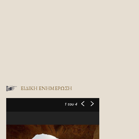
ΕΙΔΙΚΉ ΕΝΗΜΈΡΩΣΗ
1
του 4