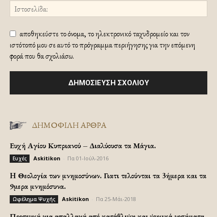
αποθηκεύστε το όνομα, το ηλεκτρονικό ταχυδρομείο και τον
ιστότοπό μου σε αυτό το πρόγραμμα περιήγησης για την επόμενη
φορά που θα σχολιάσω.
ΔΗΜΟΦΙΛΗ ΑΡΘΡΑ
Ευχή Αγίου Κυπριανού – Διαλύουσα τα Μάγια.
Askitikon
-
Πα 01-Ιούλ-2016
Ευχές
H Θεολογία των μνημοσύνων. Γιατι τελούνται τα 3ήμερα και τα
9μερα μνημόσυνα.
Askitikon
-
Πα 25-Μάι-2018
Ωφέλημα Ψυχής
Προσευχή για απαλλαγή από κατάθλιψη και ψυχικά νοσήματα.