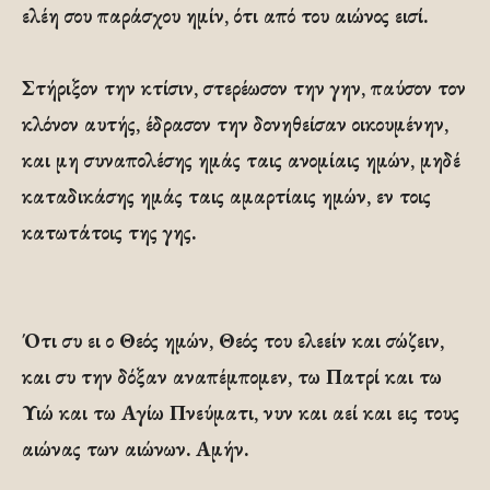
ελέη σου παράσχου ημίν, ότι από του αιώνος εισί.
Στήριξον την κτίσιν, στερέωσον την γην, παύσον τον
κλόνον αυτής, έδρασον την δονηθείσαν οικουμένην,
και μη συναπολέσης ημάς ταις ανομίαις ημών, μηδέ
καταδικάσης ημάς ταις αμαρτίαις ημών, εν τοις
κατωτάτοις της γης.
Ότι συ ει ο Θεός ημών, Θεός του ελεείν και σώζειν,
και συ την δόξαν αναπέμπομεν, τω Πατρί και τω
Υιώ και τω Αγίω Πνεύματι, νυν και αεί και εις τους
αιώνας των αιώνων. Αμήν.