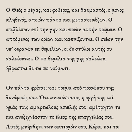
Ο Θεός ο μέγας, και φοβερός, και θαυμαστός, ο μόνος
αληθινός, ο ποιών πάντα και μετασκευάζων. Ο
επιβλέπων επί την γην και ποιών αυτήν τρέμειν. Ο
απτόμενος των ορέων και καπνίζονται. Ο σείων την
υπ’ ουρανών εκ θεμελίων, οι δε στύλοι αυτής ου
σαλεύονται. Ο τα θεμέλια της γης σαλεύων,
ήδρασται δε τω σω νεύματι.
Ον πάντα φρίσσει και τρέμει από προσώπου της
δυνάμεώς σου. Ότι ανυπόστατος η οργή της επί
ημάς τους αμαρτωλούς απειλής σου, αμέτρητόν τε
και ανεξιχνίαστον το έλεος της επαγγελίας σου.
Αυτός μνήσθητι των οικτιρμών σου, Κύριε, και τα