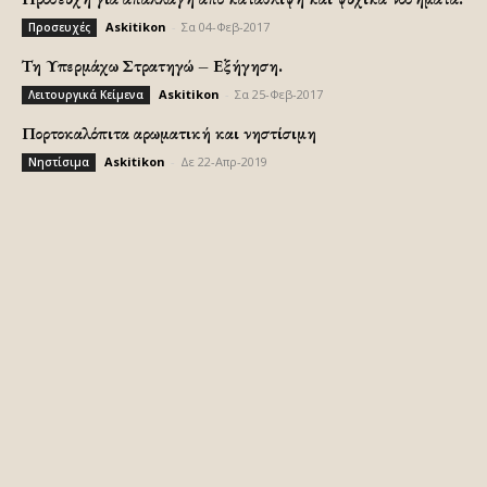
Askitikon
-
Σα 04-Φεβ-2017
Προσευχές
Τη Υπερμάχω Στρατηγώ – Εξήγηση.
Askitikon
-
Σα 25-Φεβ-2017
Λειτουργικά Κείμενα
Πορτοκαλόπιτα αρωματική και νηστίσιμη
Askitikon
-
Δε 22-Απρ-2019
Νηστίσιμα