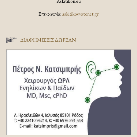
Askitikon.eu
Επικοινωνία:
askitiko@otenet.gr
ΔΙΑΦΗΜΊΣΕΙΣ ΔΩΡΕΆΝ