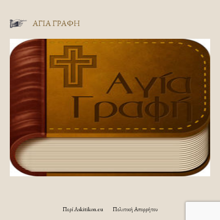
ΑΓΊΑ ΓΡΑΦΉ
Περί Askitikon.eu
Πολιτική Απορρήτου