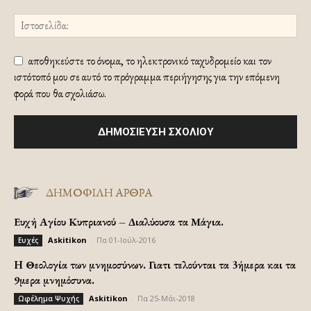
αποθηκεύστε το όνομα, το ηλεκτρονικό ταχυδρομείο και τον
ιστότοπό μου σε αυτό το πρόγραμμα περιήγησης για την επόμενη
φορά που θα σχολιάσω.
ΔΗΜΟΦΙΛΗ ΑΡΘΡΑ
Ευχή Αγίου Κυπριανού – Διαλύουσα τα Μάγια.
Askitikon
-
Πα 01-Ιούλ-2016
Ευχές
H Θεολογία των μνημοσύνων. Γιατι τελούνται τα 3ήμερα και τα
9μερα μνημόσυνα.
Askitikon
-
Πα 25-Μάι-2018
Ωφέλημα Ψυχής