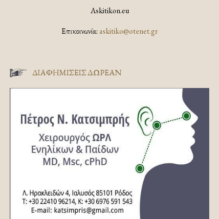
Askitikon.eu
Επικοινωνία:
askitiko@otenet.gr
ΔΙΑΦΗΜΊΣΕΙΣ ΔΩΡΕΆΝ