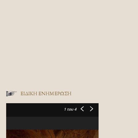
ΕΙΔΙΚΉ ΕΝΗΜΈΡΩΣΗ
1
του 4