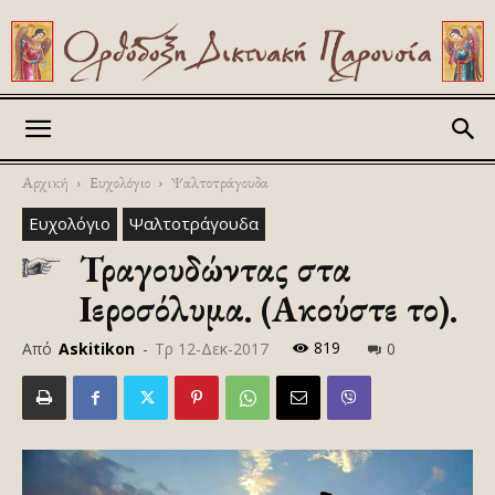
Askitikon
Αρχική
Ευχολόγιο
Ψαλτοτράγουδα
Ευχολόγιο
Ψαλτοτράγουδα
Τραγουδώντας στα
Ιεροσόλυμα. (Ακούστε το).
819
Από
Askitikon
-
Τρ 12-Δεκ-2017
0