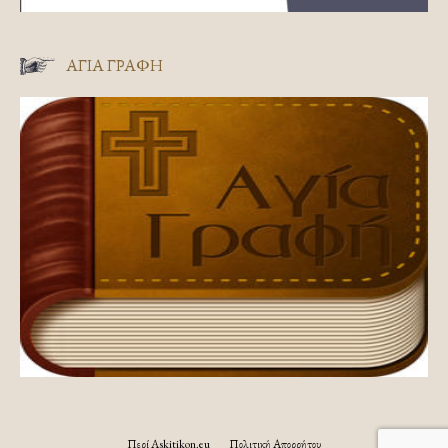
ΑΓΊΑ ΓΡΑΦΉ
Περί Askitikon.eu
Πολιτική Απορρήτου