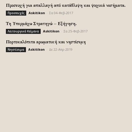
Προσευχή για απαλλαγή από κατάθλιψη και ψυχικά νοσήματα.
Askitikon
-
Σα 04-Φεβ-2017
Προσευχές
Τη Υπερμάχω Στρατηγώ – Εξήγηση.
Askitikon
-
Σα 25-Φεβ-2017
Λειτουργικά Κείμενα
Πορτοκαλόπιτα αρωματική και νηστίσιμη
Askitikon
-
Δε 22-Απρ-2019
Νηστίσιμα