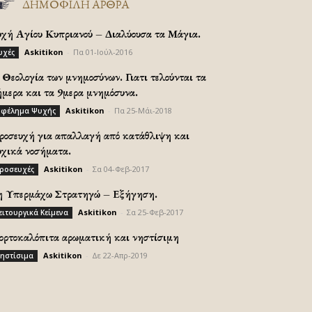
ΔΗΜΟΦΙΛΗ ΑΡΘΡΑ
υχή Αγίου Κυπριανού – Διαλύουσα τα Μάγια.
Askitikon
-
Πα 01-Ιούλ-2016
υχές
Θεολογία των μνημοσύνων. Γιατι τελούνται τα
ήμερα και τα 9μερα μνημόσυνα.
Askitikon
-
Πα 25-Μάι-2018
φέλημα Ψυχής
ροσευχή για απαλλαγή από κατάθλιψη και
υχικά νοσήματα.
Askitikon
-
Σα 04-Φεβ-2017
ροσευχές
η Υπερμάχω Στρατηγώ – Εξήγηση.
Askitikon
-
Σα 25-Φεβ-2017
ειτουργικά Κείμενα
ορτοκαλόπιτα αρωματική και νηστίσιμη
Askitikon
-
Δε 22-Απρ-2019
ηστίσιμα