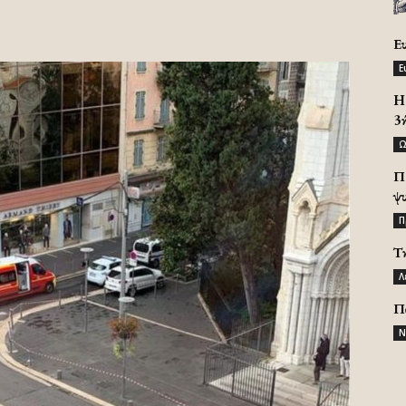
Ε
Ε
H 
3
Ω
Π
ψ
Π
Τ
Λ
Π
Ν