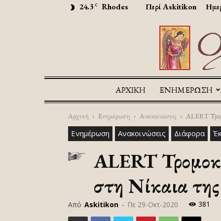
24.3
Rhodes
Περί Askitikon
Ημερ
C
ΑΡΧΙΚΉ
ΕΝΗΜΕΡΩΣΗ
Αρχική
Ενημέρωση
Ανακοινώσεις
ALERT Τρομο
Ενημέρωση
Ανακοινώσεις
Διάφορα
Έκ
ALERT Τρομοκρα
στη Νίκαια τη
381
Από
Askitikon
-
Πε 29-Οκτ-2020