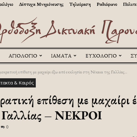
ολόγιο
Δίπτυχα Μνημόνευσης
Τηλεόραση
Ραδιόφωνο
Πολιτι
ΑΓΙΟΛΟΓΙΟ
ΙΑΜΑΤΑ
ΕΥΧΟΛΟΓΙΟ
Σ
Askitikon
κρατική επίθεση με μαχαίρι έξω από εκκλησία στη Νίκαια της Γαλλίας...
τακτα & Καιρός
τική επίθεση με μαχαίρι 
ς Γαλλίας – ΝΕΚΡΟΙ
0