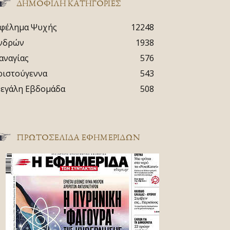
ΔΗΜΟΦΙΛΗ ΚΑΤΗΓΟΡΙΕΣ
φέλημα Ψυχής
12248
νδρών
1938
αναγίας
576
ριστούγεννα
543
εγάλη Εβδομάδα
508
ΠΡΩΤΟΣΈΛΙΔΑ ΕΦΗΜΕΡΊΔΩΝ