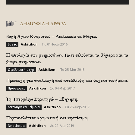
ΔΗΜΟΦΙΛΗ ΑΡΘΡΑ
Ευχή Αγίου Κυπριανού – Διαλύουσα τα Μάγια.
Askitikon
-
Πα 01-Ιούλ-2016
Ευχές
H Θεολογία των μνημοσύνων. Γιατι τελούνται τα 3ήμερα και τα
9μερα μνημόσυνα.
Askitikon
-
Πα 25-Μάι-2018
Ωφέλημα Ψυχής
Προσευχή για απαλλαγή από κατάθλιψη και ψυχικά νοσήματα.
Askitikon
-
Σα 04-Φεβ-2017
Προσευχές
Τη Υπερμάχω Στρατηγώ – Εξήγηση.
Askitikon
-
Σα 25-Φεβ-2017
Λειτουργικά Κείμενα
Πορτοκαλόπιτα αρωματική και νηστίσιμη
Askitikon
-
Δε 22-Απρ-2019
Νηστίσιμα