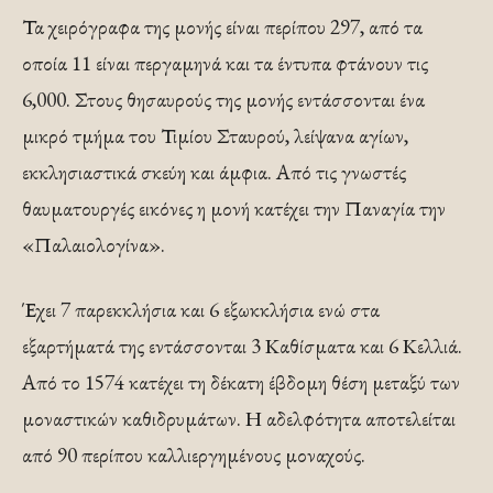
Τα χειρόγραφα της µονής είναι περίπου 297, από τα
οποία 11 είναι περγαµηνά και τα έντυπα φτάνουν τις
6,000. Στους θησαυρούς της µονής εντάσσονται ένα
µικρό τµήµα του Τιµίου Σταυρού, λείψανα αγίων,
εκκλησιαστικά σκεύη και άµφια. Από τις γνωστές
θαυµατουργές εικόνες η µονή κατέχει την Παναγία την
«Παλαιολογίνα».
Έχει 7 παρεκκλήσια και 6 εξωκκλήσια ενώ στα
εξαρτήµατά της εντάσσονται 3 Καθίσµατα και 6 Κελλιά.
Από το 1574 κατέχει τη δέκατη έβδοµη θέση µεταξύ των
µοναστικών καθιδρυµάτων. Η αδελφότητα αποτελείται
από 90 περίπου καλλιεργηµένους µοναχούς.