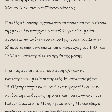
Μονών Διονυσίου και Παντοκράτορος.
Πολλές πληροφορίες γύρω από το πρόσωπο του κτίτορα
της µονής δεν υπάρχουν και απλώς γνωρίζουµε ότι
πρόκειται για µαθητή του οσίου Γρηγορίου του Σιναϊτη.
Σ’ αυτό βέβαια συνέβαλαν και οι πυρκαγιές του 1500 και
1762 που κατέστρεψαν το αρχείο της µονής.
Πριν τις πυρκαγιές ωστόσο προηγήθηκαν σε
καταστροφική µανία οι πειρατές. Η καταστροφή του
1500 ξεπεράστηκε και η µονή ανασυγκροτήθηκε µε τη
συνδροµή οµόδοξων ηγεµόνων και πρωταγωνιστή τον
Ιωάννη Στέφανο το Μέγα, ηγεµόνα της Μολδαβίας, ο
οποίος γι’ αυτό και θεωρείται δεύτερος κτίτορας της