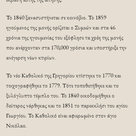
Το 1840 ξανασυστήνεται σε κοινόβιο. Το 1859
ηγούµενος της µονής ορίζεται ο Συµεών και στα 46
χρόνια της ηγουµενίας του εξόφλησε τα χρέη της µονής
που ανέρχονταν στα 170,000 γρόσια και υποστήριξε την
ανέγερση νέων κτιρίων.
Το νέο Καθολικό της Γρηγορίου κτίστηκε το 1770 και
τοιχογραφήθηκε το 1779. Τότε τοποθετήθηκε και το
ξυλόγλυπτο τέµπλο του. Το 1840 οικοδοµήθηκε ο
δεύτερος νάρθηκας και το 1851 το παρεκκλήσι του αγίου
Γεωργίου. Το Καθολικό είναι αφιερωµένο στον άγιο
Νικόλαο.