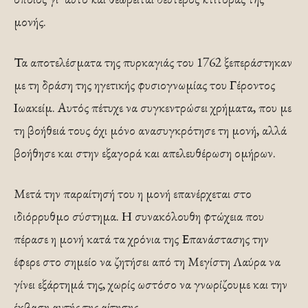
µονής.
Τα αποτελέσµατα της πυρκαγιάς του 1762 ξεπεράστηκαν
µε τη δράση της ηγετικής φυσιογνωµίας του Γέροντος
Ιωακείµ. Αυτός πέτυχε να συγκεντρώσει χρήµατα, που µε
τη βοήθειά τους όχι µόνο ανασυγκρότησε τη µονή, αλλά
βοήθησε και στην εξαγορά και απελευθέρωση οµήρων.
Μετά την παραίτησή του η µονή επανέρχεται στο
ιδιόρρυθµο σύστηµα. Η συνακόλουθη φτώχεια που
πέρασε η µονή κατά τα χρόνια της Επανάστασης την
έφερε στο σηµείο να ζητήσει από τη Μεγίστη Λαύρα να
γίνει εξάρτηµά της, χωρίς ωστόσο να γνωρίζουµε και την
έκβαση αυτής της αίτησης.