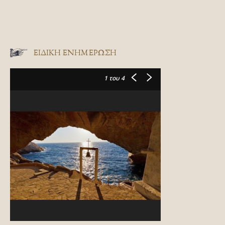
ΕΙΔΙΚΉ ΕΝΗΜΈΡΩΣΗ
1
του 4