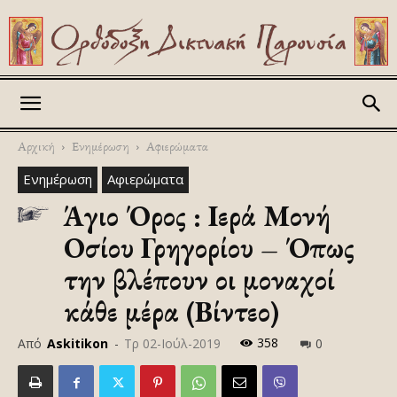
Askitikon
Αρχική
Ενημέρωση
Αφιερώματα
Ενημέρωση
Αφιερώματα
Άγιο Όρος : Ιερά Μονή
Οσίου Γρηγορίου – Όπως
την βλέπουν οι μοναχοί
κάθε μέρα (Βίντεο)
358
Από
Askitikon
-
Τρ 02-Ιούλ-2019
0