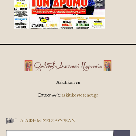
Askitikon.eu
Επικοινωνία:
askitiko@otenet.gr
ΔΙΑΦΗΜΊΣΕΙΣ ΔΩΡΕΆΝ