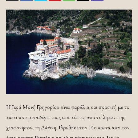
Η Ιερά Μονή Γρηγορίου είναι παράλια και προσιτή µε το
καϊκι που µεταφέρει τους επισκέπτες από το λιµάνι της
χερσονήσου, τη Δάφνη. Ιδρύθηκε τον 14ο αιώνα από τον
όσιο ασκητή Γρηγόριο και είναι σύγχρονη των Ιερών