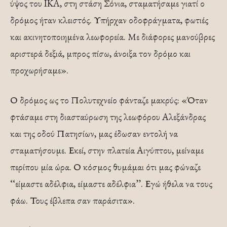
ύψος του IKA, στη στάση Σόνια, σταματήσαμε γιατί ο
δρόμος ήταν κλειστός. Υπήρχαν οδοφράγματα, φωτιές
και ακινητοποιημένα λεωφορεία. Με διάφορες μανούβρες
αριστερά δεξιά, μπρος πίσω, άνοιξα τον δρόμο και
προχωρήσαμε».
Ο δρόμος ως το Πολυτεχνείο φάνταζε μακρύς: «Όταν
φτάσαμε στη διασταύρωση της λεωφόρου Αλεξάνδρας
και της οδού Πατησίων, μας έδωσαν εντολή να
σταματήσουμε. Εκεί, στην πλατεία Αιγύπτου, μείναμε
περίπου μία ώρα. Ο κόσμος θυμάμαι ότι μας φώναζε
‘‘είμαστε αδέλφια, είμαστε αδέλφια’’. Εγώ ήθελα να τους
φάω. Τους έβλεπα σαν παράσιτα».