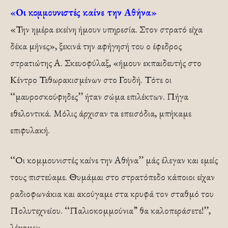
«Οι κομμουνιστές καίνε την Αθήνα»
«Την ημέρα εκείνη ήμουν υπηρεσία. Στον στρατό είχα
δέκα μήνες», ξεκινά την αφήγησή του ο έφεδρος
στρατιώτης Α. Σκευοφύλαξ, «ήμουν εκπαιδευτής στο
Κέντρο Τεθωρακισμένων στο Γουδή. Τότε οι
‘‘μαυροσκούφηδες’’ ήταν σώμα επιλέκτων. Πήγα
εθελοντικά. Μόλις άρχισαν τα επεισόδια, μπήκαμε
επιφυλακή.
‘‘Οι κομμουνιστές καίνε την Αθήνα’’ μάς έλεγαν και εμείς
τους πιστεύαμε. Θυμάμαι στο στρατόπεδο κάποιοι είχαν
ραδιοφωνάκια και ακούγαμε στα κρυφά τον σταθμό του
Πολυτεχνείου. ‘‘Παλιοκομμούνια” θα καλοπεράσετε!’’,
λέγαμε».