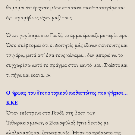
θυμάμαι ότι έριχναν μέσα στο τανκ πακέτα τσιγάρα και
ό,τι προμήθειες είχαν μαζί τους.
Όταν γυρίσαμε στο Γουδί, το άρμα έμοιαζε με περίπτερο.
Όσο σκέφτομαι ότι οι φοιτητές μάς έδιναν σάντουιτς και
τσιγάρα, μετά απ’ όσα τους κάναμε… δεν μπορώ να το
συγχωρέσω αυτό το πράγμα στον εαυτό μου. Σκέφτομαι
τι πήγα και έκανα…».
Ο ήρωας του δικτατορικού καθεστώτος που ψήφισε…
ΚΚΕ
Όταν επέστρεψε στο Γουδί, στη βάση των
Τεθωρακισμένων, ο Σκευοφύλαξ έγινε δεκτός με
αλαλαγμούς και ζητωκραυγές. Ήταν το πρόσωπο της