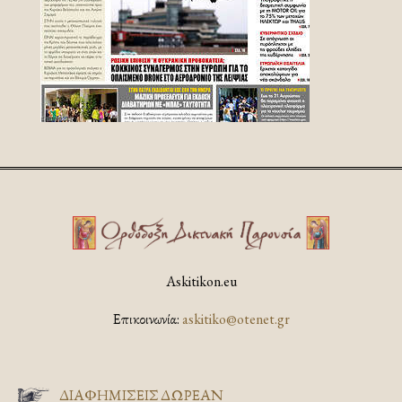
Askitikon.eu
Επικοινωνία:
askitiko@otenet.gr
ΔΙΑΦΗΜΊΣΕΙΣ ΔΩΡΕΆΝ