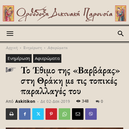
Askitikon
Αρχική
Ενημέρωση
Αφιερώματα
Ενημέρωση
Αφιερώματα
Το Έθιμο της «Βαρβάρας»
στη Θράκη με τις τοπικές
παραλλαγές του
348
Από
Askitikon
-
Δε 02-Δεκ-2019
0