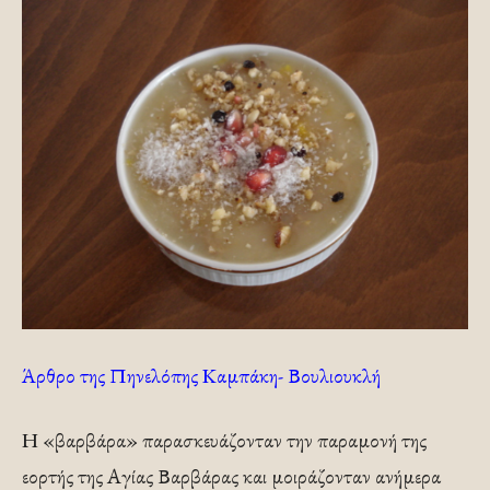
Άρθρο της Πηνελόπης Καμπάκη- Βουλιουκλή
Η «βαρβάρα» παρασκευάζονταν την παραμονή της
εορτής της Αγίας Βαρβάρας και μοιράζονταν ανήμερα