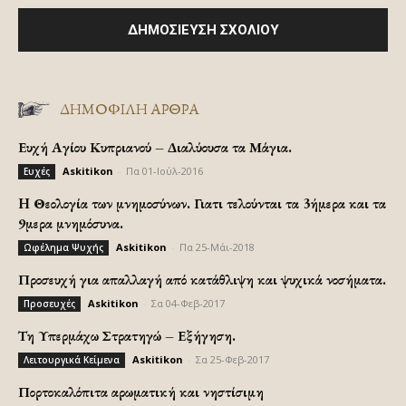
ΔΗΜΟΦΙΛΗ ΑΡΘΡΑ
Ευχή Αγίου Κυπριανού – Διαλύουσα τα Μάγια.
Askitikon
-
Πα 01-Ιούλ-2016
Ευχές
H Θεολογία των μνημοσύνων. Γιατι τελούνται τα 3ήμερα και τα
9μερα μνημόσυνα.
Askitikon
-
Πα 25-Μάι-2018
Ωφέλημα Ψυχής
Προσευχή για απαλλαγή από κατάθλιψη και ψυχικά νοσήματα.
Askitikon
-
Σα 04-Φεβ-2017
Προσευχές
Τη Υπερμάχω Στρατηγώ – Εξήγηση.
Askitikon
-
Σα 25-Φεβ-2017
Λειτουργικά Κείμενα
Πορτοκαλόπιτα αρωματική και νηστίσιμη