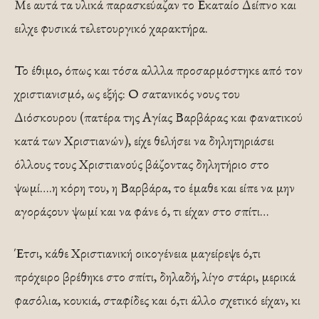
Με αυτά τα υλικά παρασκεύαζαν το Εκαταίο Δείπνο και
ειλχε φυσικά τελετουργικό χαρακτήρα.
Το έθιμο, όπως και τόσα αλλλα προσαρμόστηκε από τον
χριστιανισμό, ως εξής: Ο σατανικός νους του
Διόσκουρου (πατέρα της Αγίας Βαρβάρας και φανατικού
κατά των Χριστιανών), είχε θελήσει να δηλητηριάσει
όλλους τους Χριστιανούς βάζοντας δηλητήριο στο
ψωμί….η κόρη του, η Βαρβάρα, το έμαθε και είπε να μην
αγοράςουν ψωμί και να φάνε ό, τι είχαν στο σπίτι…
Έτσι, κάθε Χριστιανική οικογένεια μαγείρεψε ό,τι
πρόχειρο βρέθηκε στο σπίτι, δηλαδή, λίγο στάρι, μερικά
φασόλια, κουκιά, σταφίδες και ό,τι άλλο σχετικό είχαν, κι