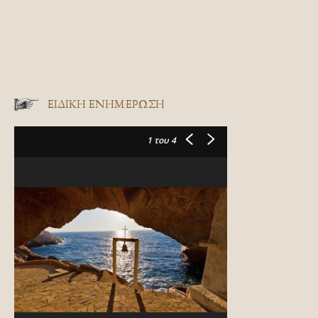
ΕΙΔΙΚΉ ΕΝΗΜΈΡΩΣΗ
1
του 4