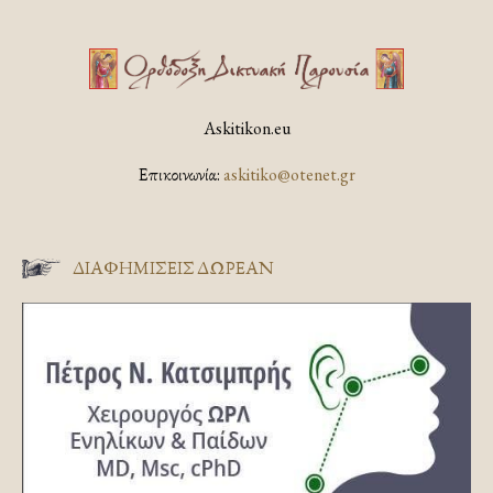
Askitikon.eu
Επικοινωνία:
askitiko@otenet.gr
ΔΙΑΦΗΜΊΣΕΙΣ ΔΩΡΕΆΝ