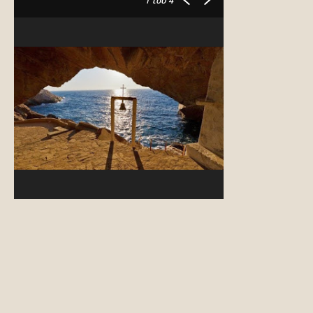
1
του 4