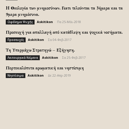
H Θεολογία των μνημοσύνων. Γιατι τελούνται τα 3ήμερα και τα
9μερα μνημόσυνα.
Askitikon
-
Πα 25-Μάι-2018
Ωφέλημα Ψυχής
Προσευχή για απαλλαγή από κατάθλιψη και ψυχικά νοσήματα.
Askitikon
-
Σα 04-Φεβ-2017
Προσευχές
Τη Υπερμάχω Στρατηγώ – Εξήγηση.
Askitikon
-
Σα 25-Φεβ-2017
Λειτουργικά Κείμενα
Πορτοκαλόπιτα αρωματική και νηστίσιμη
Askitikon
-
Δε 22-Απρ-2019
Νηστίσιμα