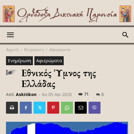
Askitikon
Αρχική
Ενημέρωση
Αφιερώματα
Ενημέρωση
Αφιερώματα
Εθνικός Ύμνος της
Ελλάδας
71
Από
Askitikon
-
Κυ 05-Ιαν-2020
0