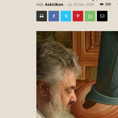
386
Από
Askitikon
-
Δε 20-Ιαν-2020