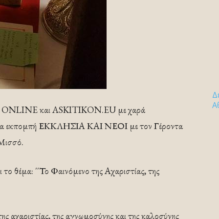
Δ
Α
 ONLINE και ASKITIKON.EU με χαρά
 νέα εκπομπή ΕΚΚΛΗΣΙΑ ΚΑΙ ΝΕΟΙ με τον Γέροντα
 Μισσό.
 το θέμα: ΄΄Το Φαινόμενο της Αχαριστίας, της
ης αχαριστίας, της αγνωμοσύνης και της καλοσύνης