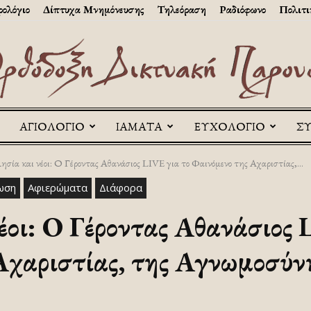
ολόγιο
Δίπτυχα Μνημόνευσης
Τηλεόραση
Ραδιόφωνο
Πολιτι
ΑΓΙΟΛΟΓΙΟ
ΙΑΜΑΤΑ
ΕΥΧΟΛΟΓΙΟ
Σ
Askitikon
ησία και νέοι: Ο Γέροντας Αθανάσιος LIVE για το Φαινόμενο της Αχαριστίας,...
ωση
Αφιερώματα
Διάφορα
έοι: Ο Γέροντας Αθανάσιος 
Αχαριστίας, της Αγνωμοσύνη