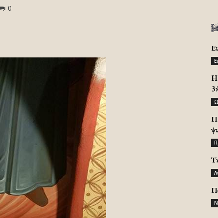
0
Ε
Ε
H 
3
Ω
Π
ψ
Π
Τ
Λ
Π
Ν