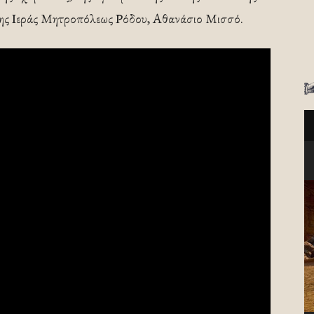
 της Ιεράς Μητροπόλεως Ρόδου, Αθανάσιο Μισσό.