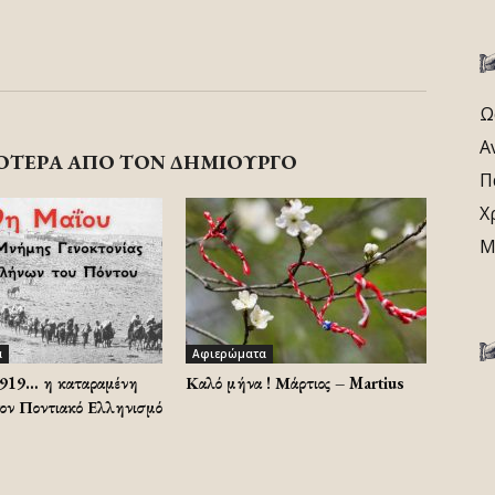
Ω
Α
ΟΤΕΡΑ ΑΠΟ ΤΟΝ ΔΗΜΙΟΥΡΓΟ
Π
Χ
Μ
α
Αφιερώματα
1919… η καταραμένη
Καλό μήνα ! Μάρτιος – Martius
τον Ποντιακό Ελληνισμό