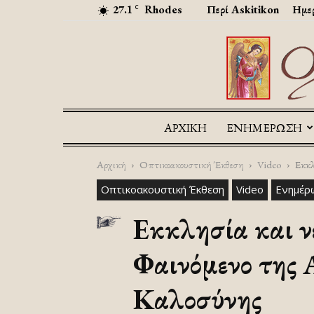
27.1
Rhodes
Περί Askitikon
Ημερ
C
ΑΡΧΙΚΉ
ΕΝΗΜΕΡΩΣΗ
Αρχική
Οπτικοακουστική Έκθεση
Video
Εκκλ
Οπτικοακουστική Έκθεση
Video
Ενημέρ
Εκκλησία και ν
Φαινόμενο της 
Καλοσύνης