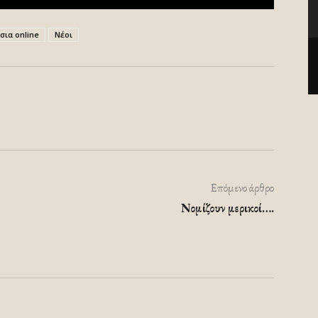
σια online
Νέοι
Επόμενο άρθρο
Νομίζουν μερικοί….