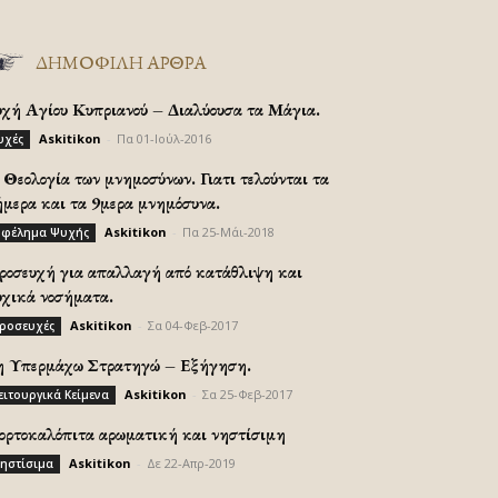
ΔΗΜΟΦΙΛΗ ΑΡΘΡΑ
υχή Αγίου Κυπριανού – Διαλύουσα τα Μάγια.
Askitikon
-
Πα 01-Ιούλ-2016
υχές
Θεολογία των μνημοσύνων. Γιατι τελούνται τα
ήμερα και τα 9μερα μνημόσυνα.
Askitikon
-
Πα 25-Μάι-2018
φέλημα Ψυχής
ροσευχή για απαλλαγή από κατάθλιψη και
υχικά νοσήματα.
Askitikon
-
Σα 04-Φεβ-2017
ροσευχές
η Υπερμάχω Στρατηγώ – Εξήγηση.
Askitikon
-
Σα 25-Φεβ-2017
ειτουργικά Κείμενα
ορτοκαλόπιτα αρωματική και νηστίσιμη
Askitikon
-
Δε 22-Απρ-2019
ηστίσιμα