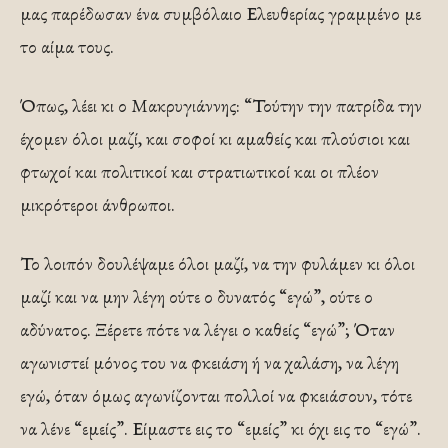
μας παρέδωσαν ένα συμβόλαιο Ελευθερίας γραμμένο με
το αίμα τους.
Όπως, λέει κι ο Μακρυγιάννης: “Τούτην την πατρίδα την
έχομεν όλοι μαζί, και σοφοί κι αμαθείς και πλούσιοι και
φτωχοί και πολιτικοί και στρατιωτικοί και οι πλέον
μικρότεροι άνθρωποι.
Το λοιπόν δουλέψαμε όλοι μαζί, να την φυλάμεν κι όλοι
μαζί και να μην λέγη ούτε ο δυνατός “εγώ”, ούτε ο
αδύνατος. Ξέρετε πότε να λέγει ο καθείς “εγώ”; Όταν
αγωνιστεί μόνος του να φκειάση ή να χαλάση, να λέγη
εγώ, όταν όμως αγωνίζονται πολλοί να φκειάσουν, τότε
να λένε “εμείς”. Είμαστε εις το “εμείς” κι όχι εις το “εγώ”.