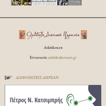
Askitikon.eu
Επικοινωνία:
askitiko@otenet.gr
ΔΙΑΦΗΜΊΣΕΙΣ ΔΩΡΕΆΝ