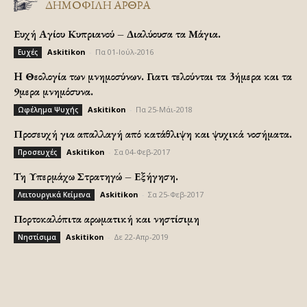
ΔΗΜΟΦΙΛΗ ΑΡΘΡΑ
Ευχή Αγίου Κυπριανού – Διαλύουσα τα Μάγια.
Askitikon
-
Πα 01-Ιούλ-2016
Ευχές
H Θεολογία των μνημοσύνων. Γιατι τελούνται τα 3ήμερα και τα
9μερα μνημόσυνα.
Askitikon
-
Πα 25-Μάι-2018
Ωφέλημα Ψυχής
Προσευχή για απαλλαγή από κατάθλιψη και ψυχικά νοσήματα.
Askitikon
-
Σα 04-Φεβ-2017
Προσευχές
Τη Υπερμάχω Στρατηγώ – Εξήγηση.
Askitikon
-
Σα 25-Φεβ-2017
Λειτουργικά Κείμενα
Πορτοκαλόπιτα αρωματική και νηστίσιμη
Askitikon
-
Δε 22-Απρ-2019
Νηστίσιμα