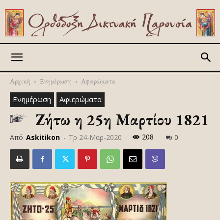
Askitikon
Αρχική
Ενημέρωση
Αφιερώματα
Ενημέρωση
Αφιερώματα
Ζήτω η 25η Μαρτίου 1821
208
Από
Askitikon
-
Τρ 24-Μαρ-2020
0