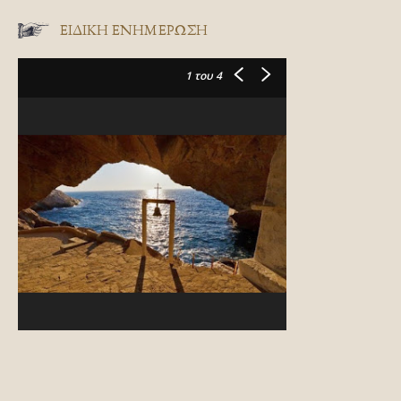
ΕΙΔΙΚΉ ΕΝΗΜΈΡΩΣΗ
1
του 4