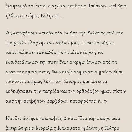
ξεσηκωμό και ένοπλο αγώνα κατά των Τούρκων: «Η ώρα
ήλθεν, ω άνδρες Έλληνες!…
Ας αντηχήσουν λοιπόν όλα τα όρη της Ελλάδος από την
τρομεράν κλαγγήν των όπλων μας… είναι καιρός να
αποτινάξωμεν τον αφόρητον τούτον ζυγόν, να
ελευθερώσωμεν την πατρίδα, να κρημνίσωμεν από τα
νεφη την ημισέληνον, δια να υψώσωμεν το σημείον, δι΄ου
πάντοτε νικώμεν, λέγω τον Σταυρόν και ούτω να
εκδικήσωμεν την πατρίδα και την ορθόδοξον ημών πίστιν
από την ασεβή των βαρβάρων καταφρόνησιν…»
Και δεν άργησε να ανάψει η φωτιά. Ένα μήνα αργότερα
ξεσηκώθηκε ο Μοριάς, η Καλαμάτα, η Μάνη, η Πάτρα