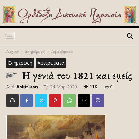
Askitikon
Αρχική
Ενημέρωση
Αφιερώματα
Ενημέρωση
Αφιερώματα
Η γενιά του 1821 και εμείς
118
Από
Askitikon
-
Τρ 24-Μαρ-2020
0