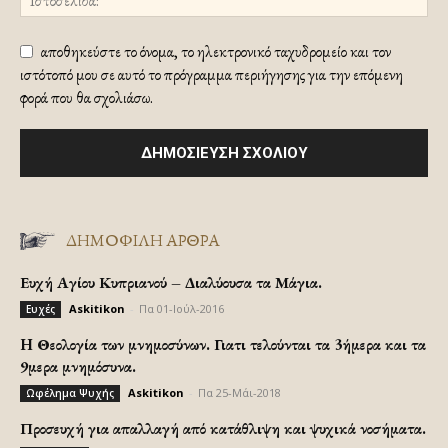
αποθηκεύστε το όνομα, το ηλεκτρονικό ταχυδρομείο και τον
ιστότοπό μου σε αυτό το πρόγραμμα περιήγησης για την επόμενη
φορά που θα σχολιάσω.
ΔΗΜΟΦΙΛΗ ΑΡΘΡΑ
Ευχή Αγίου Κυπριανού – Διαλύουσα τα Μάγια.
Askitikon
-
Πα 01-Ιούλ-2016
Ευχές
H Θεολογία των μνημοσύνων. Γιατι τελούνται τα 3ήμερα και τα
9μερα μνημόσυνα.
Askitikon
-
Πα 25-Μάι-2018
Ωφέλημα Ψυχής
Προσευχή για απαλλαγή από κατάθλιψη και ψυχικά νοσήματα.