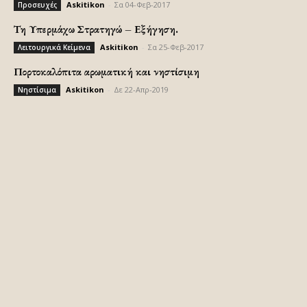
Askitikon
-
Σα 04-Φεβ-2017
Προσευχές
Τη Υπερμάχω Στρατηγώ – Εξήγηση.
Askitikon
-
Σα 25-Φεβ-2017
Λειτουργικά Κείμενα
Πορτοκαλόπιτα αρωματική και νηστίσιμη
Askitikon
-
Δε 22-Απρ-2019
Νηστίσιμα