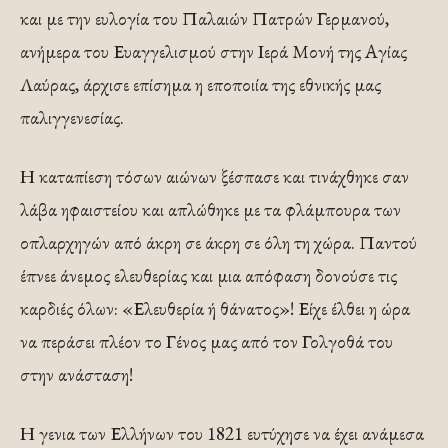
και με την ευλογία του Παλαιών Πατρών Γερμανού,
ανήμερα του Ευαγγελισμού στην Ιερά Μονή της Αγίας
Λαύρας, άρχισε επίσημα η εποποιία της εθνικής μας
παλιγγενεσίας.
Η καταπίεση τόσων αιώνων ξέσπασε και τινάχθηκε σαν
λάβα ηφαιστείου και απλώθηκε με τα φλάμπουρα των
οπλαρχηγών από άκρη σε άκρη σε όλη τη χώρα. Παντού
έπνεε άνεμος ελευθερίας και μια απόφαση δονούσε τις
καρδιές όλων: «Ελευθερία ή θάνατος»! Είχε έλθει η ώρα
να περάσει πλέον το Γένος μας από τον Γολγοθά του
στην ανάσταση!
Η γενια των Ελλήνων του 1821 ευτύχησε να έχει ανάμεσα