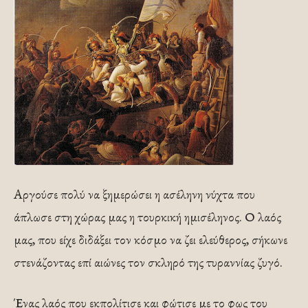
Αργούσε πολύ να ξημερώσει η ασέληνη νύχτα που
άπλωσε στη χώρας μας η τουρκική ημισέληνος. Ο λαός
μας, που είχε διδάξει τον κόσμο να ζει ελεύθερος, σήκωνε
στενάζοντας επί αιώνες τον σκληρό της τυραννίας ζυγό.
Ένας λαός που εκπολίτισε και φώτισε με το φως του