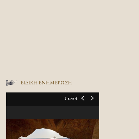
ΕΙΔΙΚΉ ΕΝΗΜΈΡΩΣΗ
1
του 4