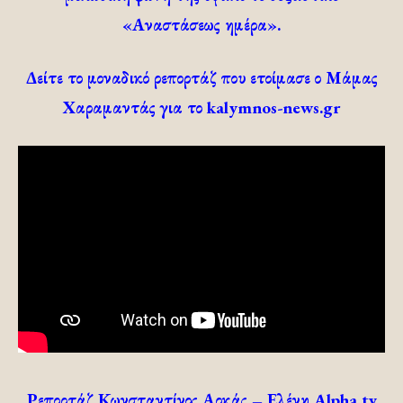
«Αναστάσεως ημέρα».
Δείτε το μοναδικό ρεπορτάζ που ετοίμασε ο Μάμας
Χαραμαντάς για το kalymnos-news.gr
Ρεπορτάζ Κωνσταντίνος Αρκάς – Ελένη Alpha tv