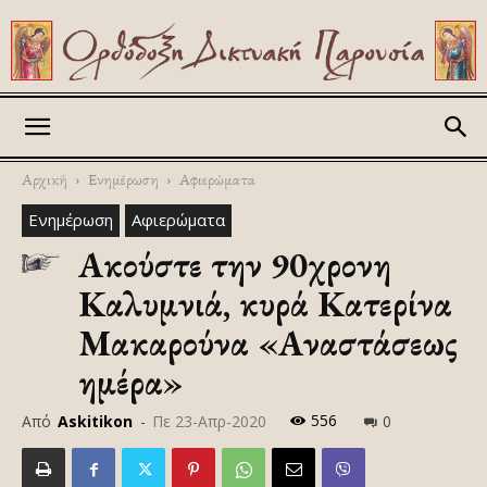
Askitikon
Αρχική
Ενημέρωση
Αφιερώματα
Ενημέρωση
Αφιερώματα
Ακούστε την 90χρονη
Καλυμνιά, κυρά Κατερίνα
Μακαρούνα «Αναστάσεως
ημέρα»
556
Από
Askitikon
-
Πε 23-Απρ-2020
0