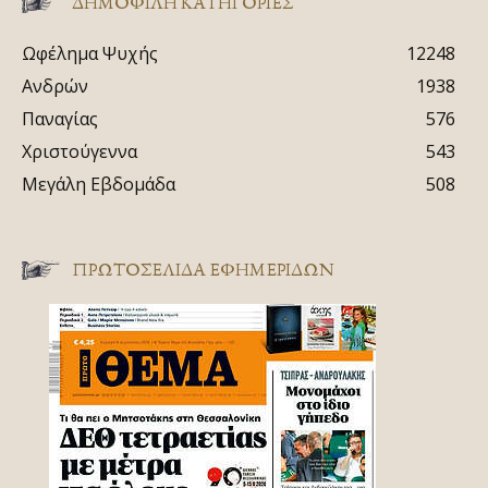
ΔΗΜΟΦΙΛΗ ΚΑΤΗΓΟΡΙΕΣ
Ωφέλημα Ψυχής
12248
Ανδρών
1938
Παναγίας
576
Χριστούγεννα
543
Μεγάλη Εβδομάδα
508
ΠΡΩΤΟΣΈΛΙΔΑ ΕΦΗΜΕΡΊΔΩΝ