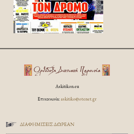
Askitikon.eu
Επικοινωνία:
askitiko@otenet.gr
ΔΙΑΦΗΜΊΣΕΙΣ ΔΩΡΕΆΝ