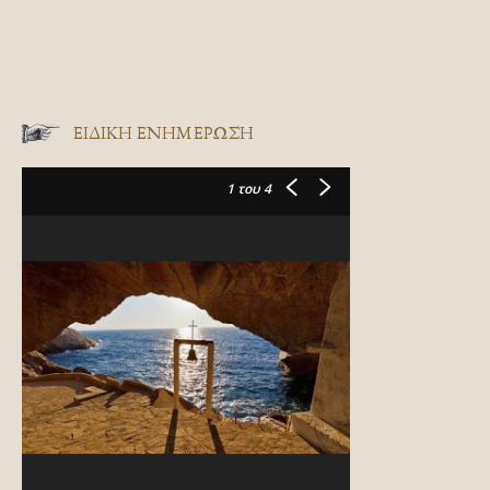
ΕΙΔΙΚΉ ΕΝΗΜΈΡΩΣΗ
1
του 4