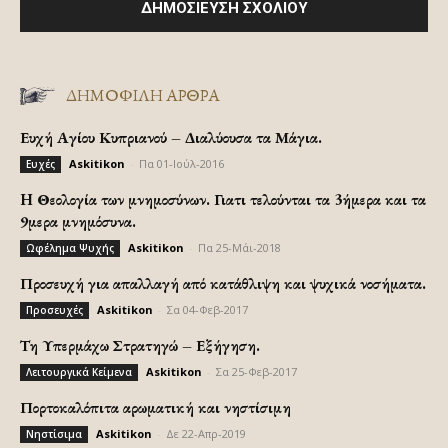
ΔΗΜΟΦΙΛΗ ΑΡΘΡΑ
Ευχή Αγίου Κυπριανού – Διαλύουσα τα Μάγια.
Askitikon
-
Πα 01-Ιούλ-2016
Ευχές
H Θεολογία των μνημοσύνων. Γιατι τελούνται τα 3ήμερα και τα
9μερα μνημόσυνα.
Askitikon
-
Πα 25-Μάι-2018
Ωφέλημα Ψυχής
Προσευχή για απαλλαγή από κατάθλιψη και ψυχικά νοσήματα.
Askitikon
-
Σα 04-Φεβ-2017
Προσευχές
Τη Υπερμάχω Στρατηγώ – Εξήγηση.
Askitikon
-
Σα 25-Φεβ-2017
Λειτουργικά Κείμενα
Πορτοκαλόπιτα αρωματική και νηστίσιμη
Askitikon
-
Δε 22-Απρ-2019
Νηστίσιμα