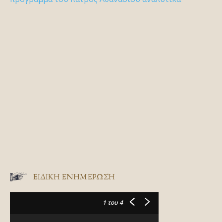
ΕΙΔΙΚΉ ΕΝΗΜΈΡΩΣΗ
1
του 4