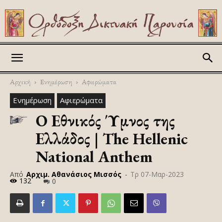
Askitikon
Αρχική
Ενημέρωση
Αφιερώματα
Ενημέρωση
Αφιερώματα
Ο Εθνικός Ύμνος της
Ελλάδος | The Hellenic
National Anthem
Από
Αρχιμ. Αθανάσιος Μισσός
-
Τρ 07-Μαρ-2023
132
0