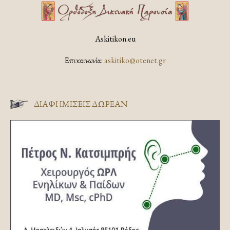
Askitikon.eu
Επικοινωνία:
askitiko@otenet.gr
ΔΙΑΦΗΜΊΣΕΙΣ ΔΩΡΕΆΝ