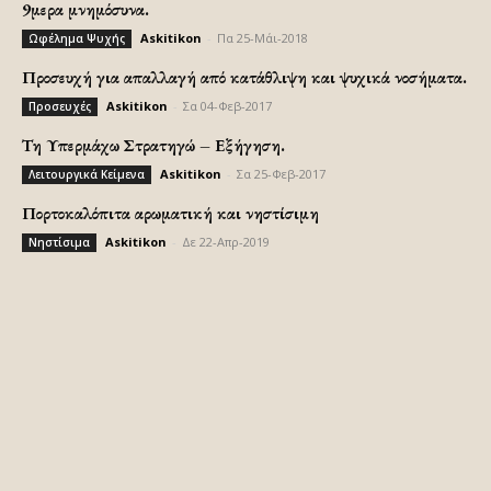
9μερα μνημόσυνα.
Askitikon
-
Πα 25-Μάι-2018
Ωφέλημα Ψυχής
Προσευχή για απαλλαγή από κατάθλιψη και ψυχικά νοσήματα.
Askitikon
-
Σα 04-Φεβ-2017
Προσευχές
Τη Υπερμάχω Στρατηγώ – Εξήγηση.
Askitikon
-
Σα 25-Φεβ-2017
Λειτουργικά Κείμενα
Πορτοκαλόπιτα αρωματική και νηστίσιμη
Askitikon
-
Δε 22-Απρ-2019
Νηστίσιμα