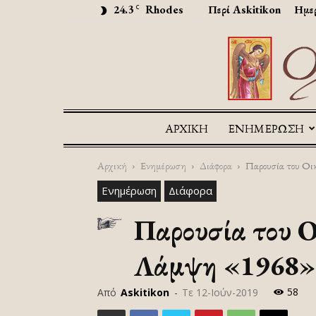
24.3
Rhodes
Περί Askitikon
Ημερ
C
ΑΡΧΙΚΉ
ΕΝΗΜΕΡΩΣΗ
Αρχική
Ενημέρωση
Διάφορα
Παρουσία του Οι
Ενημέρωση
Διάφορα
Παρουσία του Ο
Λάμψη «1968» 
58
Από
Askitikon
-
Τε 12-Ιούν-2019