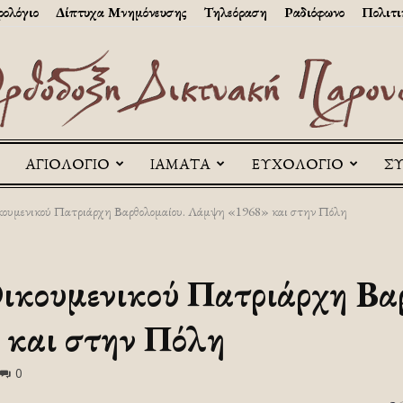
ολόγιο
Δίπτυχα Μνημόνευσης
Τηλεόραση
Ραδιόφωνο
Πολιτι
ΑΓΙΟΛΟΓΙΟ
ΙΑΜΑΤΑ
ΕΥΧΟΛΟΓΙΟ
Σ
Askitikon
κουμενικού Πατριάρχη Βαρθολομαίου. Λάμψη «1968» και στην Πόλη
ικουμενικού Πατριάρχη Βα
και στην Πόλη
0