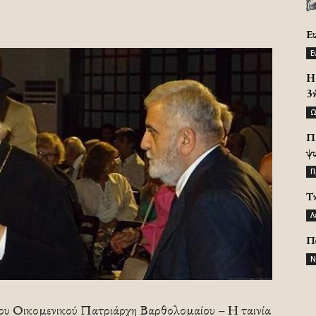
Ε
Ε
H 
3
Ω
Π
ψ
Π
Τ
Λ
Π
Ν
ου Οικομενικού Πατριάρχη Βαρθολομαίου – Η ταινία