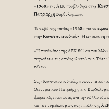
«
1968
» της ΑΕΚ προβλήθηκε στην
Κωνσ
Πατριάρχη
Βαρθολομαίου.
Το ταξίδι της ταινίας «
1968
» για το
ευρωπ
στην
Κωνσταντινούπολη
. Η ενημέρωση τ
«Η ταινία-έπος της ΑΕΚ BC και του Μάκη 
σκηνοθεσία της οποίας υλοποίησε ο Τάσος
πόλεων.
Στην Κωνσταντινούπολη, πρωτοστατούντος
Οικουμενικού Πατριάρχη, κ.κ. Βαρθολομαίου
εξαιρετικές εντυπώσεις ανά την υφήλιο εδώ
και των συμβολισμών, στην Πόλη της ΑΕΚ,