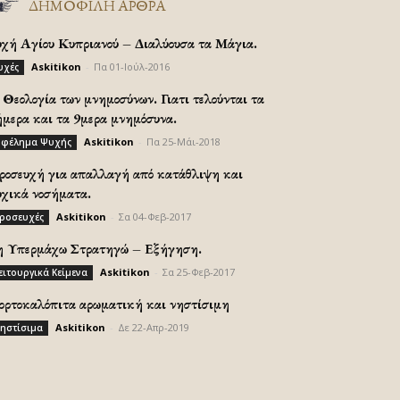
ΔΗΜΟΦΙΛΗ ΑΡΘΡΑ
υχή Αγίου Κυπριανού – Διαλύουσα τα Μάγια.
Askitikon
-
Πα 01-Ιούλ-2016
υχές
Θεολογία των μνημοσύνων. Γιατι τελούνται τα
ήμερα και τα 9μερα μνημόσυνα.
Askitikon
-
Πα 25-Μάι-2018
φέλημα Ψυχής
ροσευχή για απαλλαγή από κατάθλιψη και
υχικά νοσήματα.
Askitikon
-
Σα 04-Φεβ-2017
ροσευχές
η Υπερμάχω Στρατηγώ – Εξήγηση.
Askitikon
-
Σα 25-Φεβ-2017
ειτουργικά Κείμενα
ορτοκαλόπιτα αρωματική και νηστίσιμη
Askitikon
-
Δε 22-Απρ-2019
ηστίσιμα