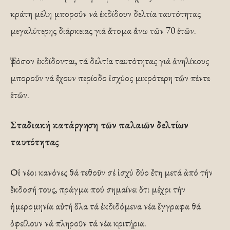
κράτη μέλη μποροῦν νά ἐκδίδουν δελτία ταυτότητας
μεγαλύτερης διάρκειας γιά ἄτομα ἄνω τῶν 70 ἐτῶν.
Ἐφόσον ἐκδίδονται, τά δελτία ταυτότητας γιά ἀνηλίκους
μποροῦν νά ἔχουν περίοδο ἰσχύος μικρότερη τῶν πέντε
ἐτῶν.
Σταδιακή κατάργηση τῶν παλαιῶν δελτίων
ταυτότητας
Οἱ νέοι κανόνες θά τεθοῦν σέ ἰσχύ δύο ἔτη μετά ἀπό τήν
ἔκδοσή τους, πράγμα πού σημαίνει ὅτι μέχρι τήν
ἡμερομηνία αὐτή ὅλα τά ἐκδιδόμενα νέα ἔγγραφα θά
ὀφείλουν νά πληροῦν τά νέα κριτήρια.