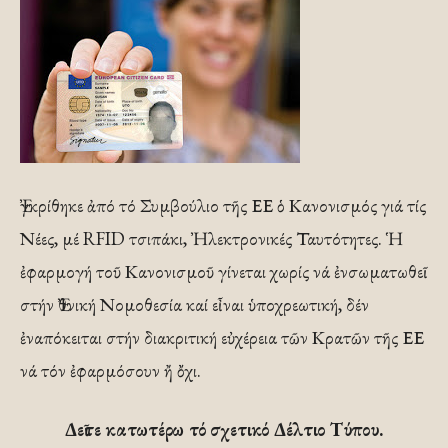
Ἐγκρίθηκε ἀπό τό Συμβούλιο τῆς ΕΕ ὁ Κανονισμός γιά τίς
Νέες, μέ RFID τσιπάκι, Ἠλεκτρονικές Ταυτότητες. Ἡ
ἐφαρμογή τοῦ Κανονισμοῦ γίνεται χωρίς νά ἐνσωματωθεῖ
στήν Ἐθνική Νομοθεσία καί εἶναι ὑποχρεωτική, δέν
ἐναπόκειται στήν διακριτική εὐχέρεια τῶν Κρατῶν τῆς ΕΕ
νά τόν ἐφαρμόσουν ἤ ὄχι.
Δεῖτε κατωτέρω τό σχετικό Δέλτιο Τύπου.