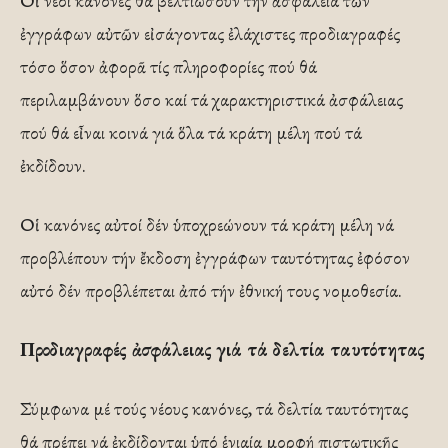
Οἱ νέοι κανόνες θά βελτιώσουν τήν ἀσφάλεια τῶν
ἐγγράφων αὐτῶν εἰσάγοντας ἐλάχιστες προδιαγραφές
τόσο ὅσον ἀφορᾶ τίς πληροφορίες πού θά
περιλαμβάνουν ὅσο καί τά χαρακτηριστικά ἀσφάλειας
πού θά εἶναι κοινά γιά ὅλα τά κράτη μέλη πού τά
ἐκδίδουν.
Οἱ κανόνες αὐτοί δέν ὑποχρεώνουν τά κράτη μέλη νά
προβλέπουν τήν ἔκδοση ἐγγράφων ταυτότητας ἐφόσον
αὐτό δέν προβλέπεται ἀπό τήν ἐθνική τους νομοθεσία.
Προδιαγραφές ἀσφάλειας γιά τά δελτία ταυτότητας
Σύμφωνα μέ τούς νέους κανόνες, τά δελτία ταυτότητας
θά πρέπει νά ἐκδίδονται ὑπό ἑνιαία μορφή πιστωτικῆς