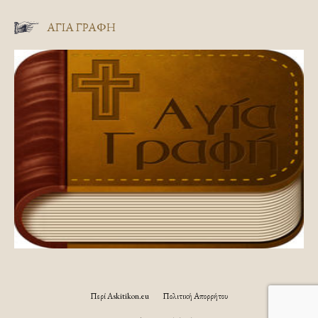
ΑΓΊΑ ΓΡΑΦΉ
Περί Askitikon.eu
Πολιτική Απορρήτου