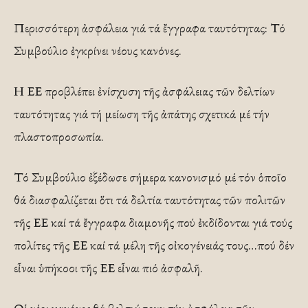
Περισσότερη ἀσφάλεια γιά τά ἔγγραφα ταυτότητας: Τό
Συμβούλιο ἐγκρίνει νέους κανόνες.
Η ΕΕ προβλέπει ἐνίσχυση τῆς ἀσφάλειας τῶν δελτίων
ταυτότητας γιά τή μείωση τῆς ἀπάτης σχετικά μέ τήν
πλαστοπροσωπία.
Τό Συμβούλιο ἐξέδωσε σήμερα κανονισμό μέ τόν ὁποῖο
θά διασφαλίζεται ὅτι τά δελτία ταυτότητας τῶν πολιτῶν
τῆς ΕΕ καί τά ἔγγραφα διαμονῆς πού ἐκδίδονται γιά τούς
πολίτες τῆς ΕΕ καί τά μέλη τῆς οἰκογένειάς τους…πού δέν
εἶναι ὑπήκοοι τῆς ΕΕ εἶναι πιό ἀσφαλῆ.