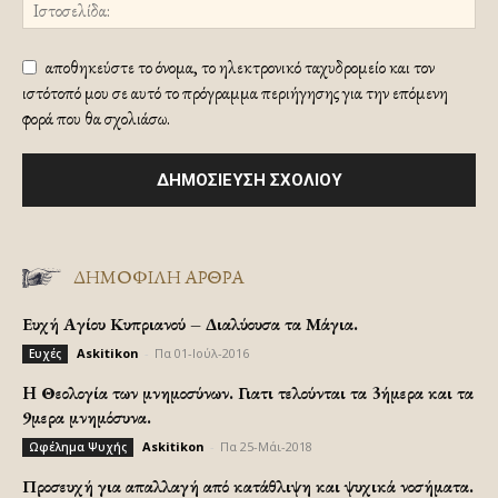
αποθηκεύστε το όνομα, το ηλεκτρονικό ταχυδρομείο και τον
ιστότοπό μου σε αυτό το πρόγραμμα περιήγησης για την επόμενη
φορά που θα σχολιάσω.
ΔΗΜΟΦΙΛΗ ΑΡΘΡΑ
Ευχή Αγίου Κυπριανού – Διαλύουσα τα Μάγια.
Askitikon
-
Πα 01-Ιούλ-2016
Ευχές
H Θεολογία των μνημοσύνων. Γιατι τελούνται τα 3ήμερα και τα
9μερα μνημόσυνα.
Askitikon
-
Πα 25-Μάι-2018
Ωφέλημα Ψυχής
Προσευχή για απαλλαγή από κατάθλιψη και ψυχικά νοσήματα.