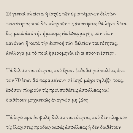
Σέ γενικά πλαίσια, ἡ ἰσχύς τῶν ὑφιστάμενων δελτίων
ταυτότητας πού δέν πληροῦν τίς ἀπαιτήσεις θά λήγει δέκα
ἔτη μετά ἀπό τήν ἡμερομηνία ἐφαρμογῆς τῶν νέων
κανόνων ἤ κατά τήν ἐκπνοή τῶν δελτίων ταυτότητας,
ἀνάλογα μέ τό ποιά ἡμερομηνία εἶναι προγενέστερη.
Τά δελτία ταυτότητας πού ἔχουν ἐκδοθεῖ γιά πολίτες ἄνω
τῶν 70 ἐτῶν θά παραμείνουν σέ ἰσχύ μέχρι τή λήξη τους,
ἐφόσον πληροῦν τίς προϋποθέσεις ἀσφάλειας καί
διαθέτουν μηχανικῶς ἀναγνώσιμη ζώνη.
Τά λιγότερο ἀσφαλῆ δελτία ταυτότητας πού δέν πληροῦν
τίς ἐλάχιστες προδιαγραφές ἀσφάλειας ἤ δέν διαθέτουν