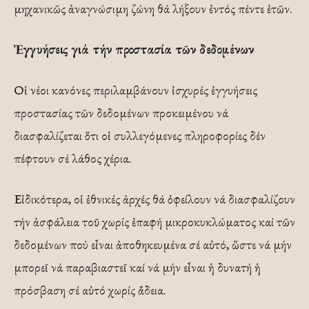
μηχανικῶς ἀναγνώσιμη ζώνη θά λήξουν ἐντός πέντε ἐτῶν.
Ἐγγυήσεις γιά τήν προστασία τῶν δεδομένων
Οἱ νέοι κανόνες περιλαμβάνουν ἰσχυρές ἐγγυήσεις
προστασίας τῶν δεδομένων προκειμένου νά
διασφαλίζεται ὅτι οἱ συλλεγόμενες πληροφορίες δέν
πέφτουν σέ λάθος χέρια.
Εἰδικότερα, οἱ ἐθνικές ἀρχές θά ὀφείλουν νά διασφαλίζουν
τήν ἀσφάλεια τοῦ χωρίς ἐπαφή μικροκυκλώματος καί τῶν
δεδομένων πού εἶναι ἀποθηκευμένα σέ αὐτό, ὥστε νά μήν
μπορεῖ νά παραβιαστεῖ καί νά μήν εἶναι ἡ δυνατή ἡ
πρόσβαση σέ αὐτό χωρίς ἄδεια.