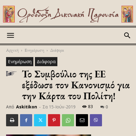
Askitikon
Αρχική
Ενημέρωση
Διάφορα
Ενημέρωση
Διάφορα
Το Συμβούλιο της ΕΕ
εξέδωσε τον Κανονισμό για
την Κάρτα του Πολίτη!
83
Από
Askitikon
-
Σα 15-Ιούν-2019
0