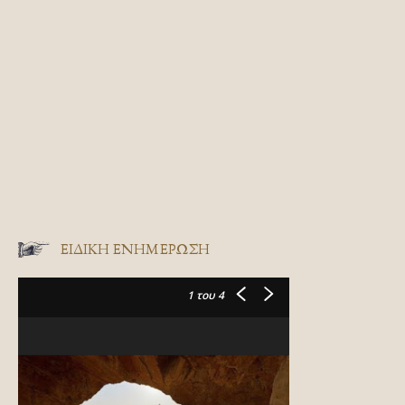
ΕΙΔΙΚΉ ΕΝΗΜΈΡΩΣΗ
1
του 4