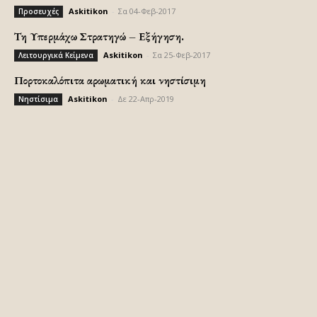
Askitikon
-
Σα 04-Φεβ-2017
Προσευχές
Τη Υπερμάχω Στρατηγώ – Εξήγηση.
Askitikon
-
Σα 25-Φεβ-2017
Λειτουργικά Κείμενα
Πορτοκαλόπιτα αρωματική και νηστίσιμη
Askitikon
-
Δε 22-Απρ-2019
Νηστίσιμα