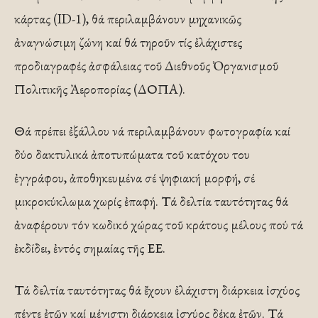
κάρτας (ID-1), θά περιλαμβάνουν μηχανικῶς
ἀναγνώσιμη ζώνη καί θά τηροῦν τίς ἐλάχιστες
προδιαγραφές ἀσφάλειας τοῦ Διεθνοῦς Ὀργανισμοῦ
Πολιτικῆς Ἀεροπορίας (ΔΟΠΑ).
Θά πρέπει ἐξάλλου νά περιλαμβάνουν φωτογραφία καί
δύο δακτυλικά ἀποτυπώματα τοῦ κατόχου του
ἐγγράφου, ἀποθηκευμένα σέ ψηφιακή μορφή, σέ
μικροκύκλωμα χωρίς ἐπαφή. Τά δελτία ταυτότητας θά
ἀναφέρουν τόν κωδικό χώρας τοῦ κράτους μέλους πού τά
ἐκδίδει, ἐντός σημαίας τῆς ΕΕ.
Τά δελτία ταυτότητας θά ἔχουν ἐλάχιστη διάρκεια ἰσχύος
πέντε ἐτῶν καί μέγιστη διάρκεια ἰσχύος δέκα ἐτῶν. Τά