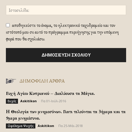
αποθηκεύστε το όνομα, το ηλεκτρονικό ταχυδρομείο και τον
ιστότοπό μου σε αυτό το πρόγραμμα περιήγησης για την επόμενη
φορά που θα σχολιάσω.
ΔΗΜΟΦΙΛΗ ΑΡΘΡΑ
Ευχή Αγίου Κυπριανού – Διαλύουσα τα Μάγια.
Askitikon
-
Πα 01-Ιούλ-2016
Ευχές
H Θεολογία των μνημοσύνων. Γιατι τελούνται τα 3ήμερα και τα
9μερα μνημόσυνα.
Askitikon
-
Πα 25-Μάι-2018
Ωφέλημα Ψυχής