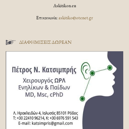
Askitikon.eu
Επικοινωνία:
askitiko@otenet.gr
ΔΙΑΦΗΜΊΣΕΙΣ ΔΩΡΕΆΝ