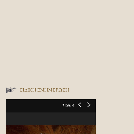
ΕΙΔΙΚΉ ΕΝΗΜΈΡΩΣΗ
1
του 4