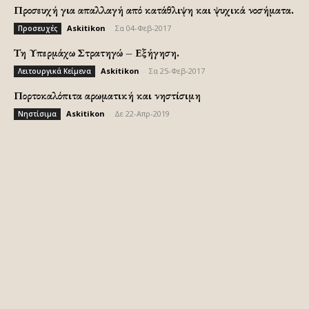
Προσευχή για απαλλαγή από κατάθλιψη και ψυχικά νοσήματα.
Askitikon
-
Σα 04-Φεβ-2017
Προσευχές
Τη Υπερμάχω Στρατηγώ – Εξήγηση.
Askitikon
-
Σα 25-Φεβ-2017
Λειτουργικά Κείμενα
Πορτοκαλόπιτα αρωματική και νηστίσιμη
Askitikon
-
Δε 22-Απρ-2019
Νηστίσιμα