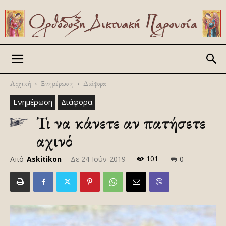
Askitikon
Αρχική
Ενημέρωση
Διάφορα
Ενημέρωση
Διάφορα
Τι να κάνετε αν πατήσετε
αχινό
101
Από
Askitikon
-
Δε 24-Ιούν-2019
0