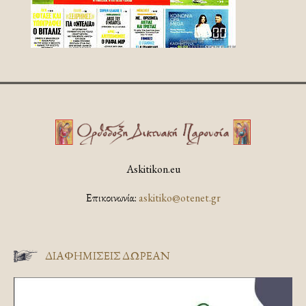
Askitikon.eu
Επικοινωνία:
askitiko@otenet.gr
ΔΙΑΦΗΜΊΣΕΙΣ ΔΩΡΕΆΝ