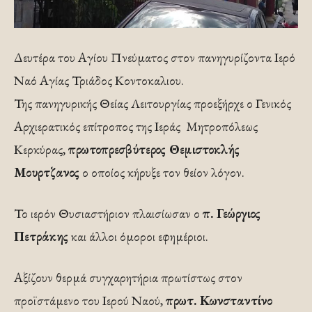
Δευτέρα του Αγίου Πνεύματος στον πανηγυρίζοντα Ιερό
Ναό Αγίας Τριάδος Κοντοκαλιου.
Της πανηγυρικής Θείας Λειτουργίας προεξήρχε ο Γενικός
Αρχιερατικός επίτροπος της Ιεράς Μητροπόλεως
Κερκύρας,
πρωτοπρεσβύτερος Θεμιστοκλής
Μουρτζανος
ο οποίος κήρυξε τον θείον λόγον.
Το ιερόν Θυσιαστήριον πλαισίωσαν ο
π. Γεώργιος
Πετράκης
και άλλοι όμοροι εφημέριοι.
Αξίζουν θερμά συγχαρητήρια πρωτίστως στον
προϊστάμενο του Ιερού Ναού,
πρωτ. Κωνσταντίνο