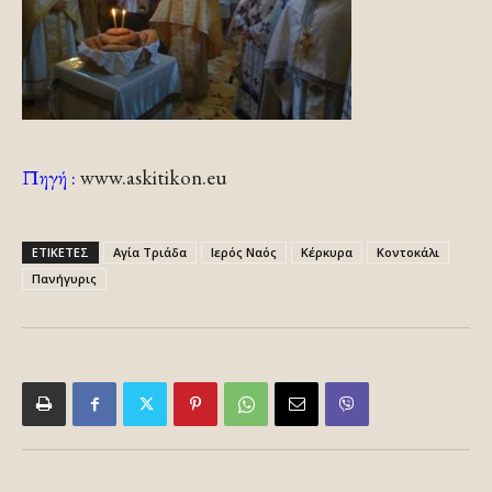
Πηγή :
www.askitikon.eu
ΕΤΙΚΕΤΕΣ
Αγία Τριάδα
Ιερός Ναός
Κέρκυρα
Κοντοκάλι
Πανήγυρις