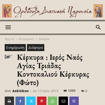
Askitikon
Αρχική
Ενημέρωση
Διάφορα
Ενημέρωση
Διάφορα
Κέρκυρα : Ιερός Ναός
Αγίας Τριάδας
Κοντοκαλιού Κέρκυρας
(Φώτο)
1099
Από
Askitikon
-
Δε 17-Ιούν-2019
0