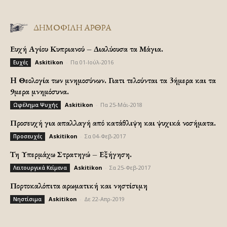
ΔΗΜΟΦΙΛΗ ΑΡΘΡΑ
Ευχή Αγίου Κυπριανού – Διαλύουσα τα Μάγια.
Askitikon
-
Πα 01-Ιούλ-2016
Ευχές
H Θεολογία των μνημοσύνων. Γιατι τελούνται τα 3ήμερα και τα
9μερα μνημόσυνα.
Askitikon
-
Πα 25-Μάι-2018
Ωφέλημα Ψυχής
Προσευχή για απαλλαγή από κατάθλιψη και ψυχικά νοσήματα.
Askitikon
-
Σα 04-Φεβ-2017
Προσευχές
Τη Υπερμάχω Στρατηγώ – Εξήγηση.
Askitikon
-
Σα 25-Φεβ-2017
Λειτουργικά Κείμενα
Πορτοκαλόπιτα αρωματική και νηστίσιμη
Askitikon
-
Δε 22-Απρ-2019
Νηστίσιμα