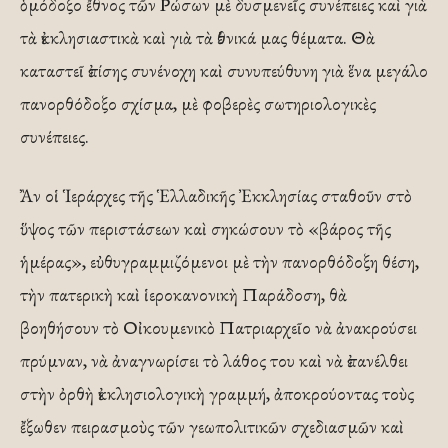
ὁμόδοξο ἔθνος τῶν Ρώσων μὲ δυσμενεῖς συνέπειες καὶ γιὰ
τὰ ἐκκλησιαστικὰ καὶ γιὰ τὰ ἐθνικά μας θέματα. Θὰ
καταστεῖ ἐπίσης συνένοχη καὶ συνυπεύθυνη γιὰ ἕνα μεγάλο
πανορθόδοξο σχίσμα, μὲ φοβερὲς σωτηριολογικὲς
συνέπειες.
Ἂν οἱ Ἱεράρχες τῆς Ἑλλαδικῆς Ἐκκλησίας σταθοῦν στὸ
ὕψος τῶν περιστάσεων καὶ σηκώσουν τὸ «βάρος τῆς
ἡμέρας», εὐθυγραμμιζόμενοι μὲ τὴν πανορθόδοξη θέση,
τὴν πατερικὴ καὶ ἱεροκανονικὴ Παράδοση, θὰ
βοηθήσουν τὸ Οἰκουμενικὸ Πατριαρχεῖο νὰ ἀνακρούσει
πρύμναν, νὰ ἀναγνωρίσει τὸ λάθος του καὶ νὰ ἐπανέλθει
στὴν ὀρθὴ ἐκκλησιολογικὴ γραμμή, ἀποκρούοντας τοὺς
ἔξωθεν πειρασμοὺς τῶν γεωπολιτικῶν σχεδιασμῶν καὶ