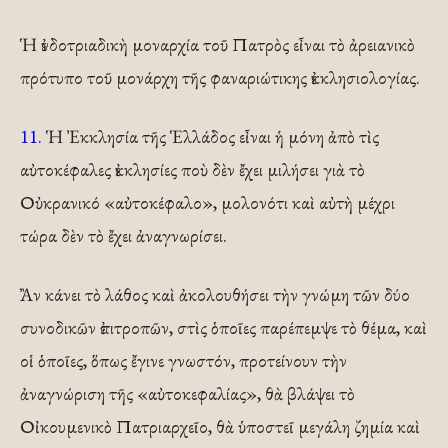
Ἡ ἐνδοτριαδικὴ μοναρχία τοῦ Πατρὸς εἶναι τὸ ἀρειανικὸ
πρότυπο τοῦ μονάρχη τῆς φαναριώτικης ἐκκλησιολογίας.
11.
Ἡ Ἐκκλησία τῆς Ἑλλάδος εἶναι ἡ μόνη ἀπὸ τὶς
αὐτοκέφαλες ἐκκλησίες ποὺ δὲν ἔχει μιλήσει γιὰ τὸ
Οὐκρανικό «αὐτοκέφαλο», μολονότι καὶ αὐτὴ μέχρι
τώρα δὲν τὸ ἔχει ἀναγνωρίσει.
Ἂν κάνει τὸ λάθος καὶ ἀκολουθήσει τὴν γνώμη τῶν δύο
συνοδικῶν ἐπιτροπῶν, στὶς ὁποῖες παρέπεμψε τὸ θέμα, καὶ
οἱ ὁποῖες, ὅπως ἔγινε γνωστόν, προτείνουν τὴν
ἀναγνώριση τῆς «αὐτοκεφαλίας», θὰ βλάψει τὸ
Οἰκουμενικὸ Πατριαρχεῖο, θὰ ὑποστεῖ μεγάλη ζημία καὶ