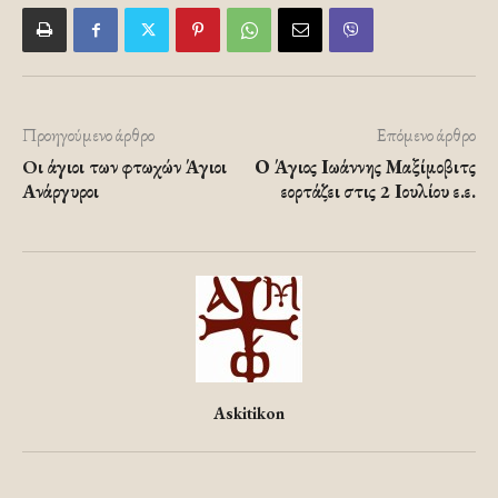
Προηγούμενο άρθρο
Επόμενο άρθρο
Oι άγιοι των φτωχών Άγιοι
Ο Άγιος Ιωάννης Μαξίμοβιτς
Ανάργυροι
εορτάζει στις 2 Ιουλίου ε.ε.
Askitikon