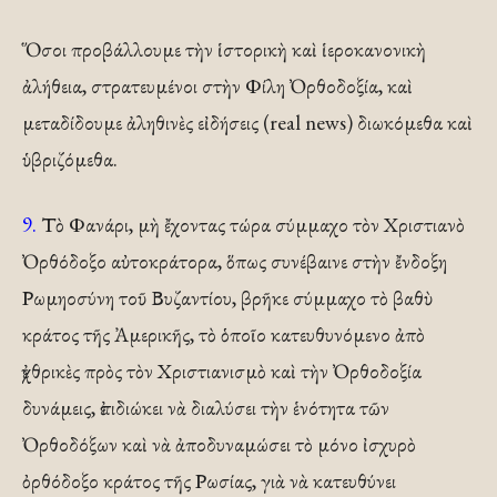
Ὅσοι προβάλλουμε τὴν ἱστορικὴ καὶ ἱεροκανονικὴ
ἀλήθεια, στρατευμένοι στὴν Φίλη Ὀρθοδοξία, καὶ
μεταδίδουμε ἀληθινὲς εἰδήσεις (real news) διωκόμεθα καὶ
ὑβριζόμεθα.
9.
Τὸ Φανάρι, μὴ ἔχοντας τώρα σύμμαχο τὸν Χριστιανὸ
Ὀρθόδοξο αὐτοκράτορα, ὅπως συνέβαινε στὴν ἔνδοξη
Ρωμηοσύνη τοῦ Βυζαντίου, βρῆκε σύμμαχο τὸ βαθὺ
κράτος τῆς Ἀμερικῆς, τὸ ὁποῖο κατευθυνόμενο ἀπὸ
ἐχθρικὲς πρὸς τὸν Χριστιανισμὸ καὶ τὴν Ὀρθοδοξία
δυνάμεις, ἐπιδιώκει νὰ διαλύσει τὴν ἑνότητα τῶν
Ὀρθοδόξων καὶ νὰ ἀποδυναμώσει τὸ μόνο ἰσχυρὸ
ὀρθόδοξο κράτος τῆς Ρωσίας, γιὰ νὰ κατευθύνει