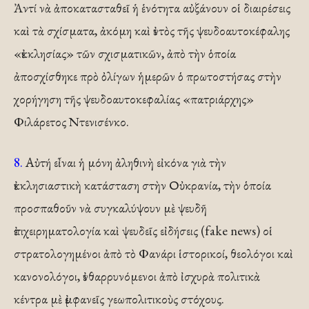
Ἀντί νὰ ἀποκατασταθεῖ ἡ ἑνότητα αὐξάνουν οἱ διαιρέσεις
καὶ τὰ σχίσματα, ἀκόμη καὶ ἐντὸς τῆς ψευδοαυτοκέφαλης
«ἐκκλησίας» τῶν σχισματικῶν, ἀπὸ τὴν ὁποία
ἀποσχίσθηκε πρὸ ὀλίγων ἡμερῶν ὁ πρωτοστήσας στὴν
χορήγηση τῆς ψευδοαυτοκεφαλίας «πατριάρχης»
Φιλάρετος Ντενισένκο.
8.
Αὐτή εἶναι ἡ μόνη ἀληθινὴ εἰκόνα γιὰ τὴν
ἐκκλησιαστικὴ κατάσταση στὴν Οὐκρανία, τὴν ὁποία
προσπαθοῦν νὰ συγκαλύψουν μὲ ψευδῆ
ἐπιχειρηματολογία καὶ ψευδεῖς εἰδήσεις (fake news) οἱ
στρατολογημένοι ἀπὸ τὸ Φανάρι ἱστορικοί, θεολόγοι καὶ
κανονολόγοι, ἐνθαρρυνόμενοι ἀπὸ ἰσχυρὰ πολιτικὰ
κέντρα μὲ ἐμφανεῖς γεωπολιτικοὺς στόχους.