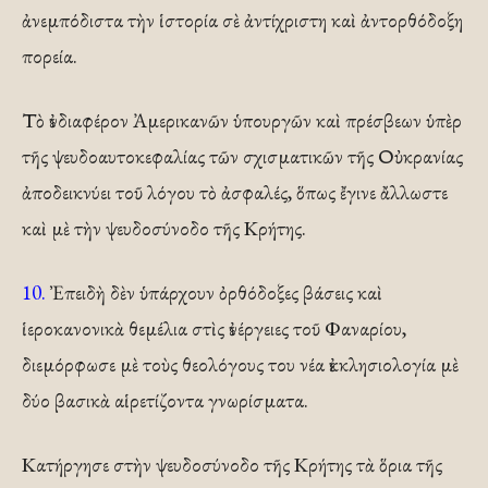
ἀνεμπόδιστα τὴν ἱστορία σὲ ἀντίχριστη καὶ ἀντορθόδοξη
πορεία.
Τὸ ἐνδιαφέρον Ἀμερικανῶν ὑπουργῶν καὶ πρέσβεων ὑπὲρ
τῆς ψευδοαυτοκεφαλίας τῶν σχισματικῶν τῆς Οὐκρανίας
ἀποδεικνύει τοῦ λόγου τὸ ἀσφαλές, ὅπως ἔγινε ἄλλωστε
καὶ μὲ τὴν ψευδοσύνοδο τῆς Κρήτης.
10.
Ἐπειδὴ δὲν ὑπάρχουν ὀρθόδοξες βάσεις καὶ
ἱεροκανονικὰ θεμέλια στὶς ἐνέργειες τοῦ Φαναρίου,
διεμόρφωσε μὲ τοὺς θεολόγους του νέα ἐκκλησιολογία μὲ
δύο βασικὰ αἱρετίζοντα γνωρίσματα.
Κατήργησε στὴν ψευδοσύνοδο τῆς Κρήτης τὰ ὅρια τῆς