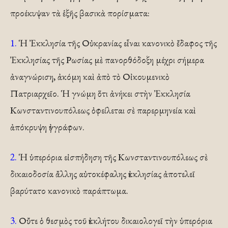
προέκυψαν τὰ ἑξῆς βασικὰ πορίσματα:
1.
Ἡ Ἐκκλησία τῆς Οὐκρανίας εἶναι κανονικὸ ἔδαφος τῆς
Ἐκκλησίας τῆς Ρωσίας μὲ πανορθόδοξη μέχρι σήμερα
ἀναγνώριση, ἀκόμη καὶ ἀπὸ τὸ Οἰκουμενικὸ
Πατριαρχεῖο. Ἡ γνώμη ὅτι ἀνήκει στὴν Ἐκκλησία
Κωνσταντινουπόλεως ὀφείλεται σὲ παρερμηνεία καὶ
ἀπόκρυψη ἐγγράφων.
2.
Ἡ ὑπερόρια εἰσπήδηση τῆς Κωνσταντινουπόλεως σὲ
δικαιοδοσία ἄλλης αὐτοκέφαλης ἐκκλησίας ἀποτελεῖ
βαρύτατο κανονικὸ παράπτωμα.
3.
Οὔτε ὁ θεσμὸς τοῦ ἐκκλήτου δικαιολογεῖ τὴν ὑπερόρια