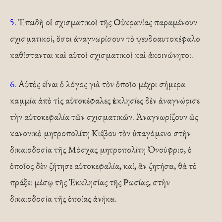
5.
Ἐπειδὴ οἱ σχισματικοὶ τῆς Οὐκρανίας παραμένουν
σχισματικοί, ὅσοι ἀναγνωρίσουν τὸ ψευδοαυτοκέφαλο
καθίστανται καὶ αὐτοὶ σχισματικοὶ καὶ ἀκοινώνητοι.
6.
Αὐτὸς εἶναι ὁ λόγος γιὰ τὸν ὁποῖο μέχρι σήμερα
καμμία ἀπὸ τὶς αὐτοκέφαλες ἐκκλησίες δὲν ἀναγνώρισε
τὴν αὐτοκεφαλία τῶν σχισματικῶν. Ἀναγνωρίζουν ὡς
κανονικὸ μητροπολίτη Κιέβου τὸν ὑπαγόμενο στὴν
δικαιοδοσία τῆς Μόσχας μητροπολίτη Ὀνούφριο, ὁ
ὁποῖος δὲν ζήτησε αὐτοκεφαλία, καί, ἂν ζητήσει, θὰ τὸ
πράξει μέσῳ τῆς Ἐκκλησίας τῆς Ρωσίας, στὴν
δικαιοδοσία τῆς ὁποίας ἀνήκει.