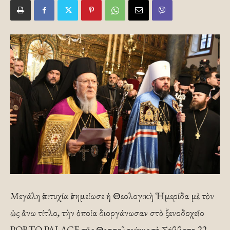
Μεγάλη ἐπιτυχία ἐσημείωσε ἡ Θεολογικὴ Ἡμερίδα μὲ τὸν
ὡς ἄνω τίτλο, τὴν ὁποία διοργάνωσαν στὸ ξενοδοχεῖο
PORTO PALACE τῆς Θεσσαλονίκης τὸ Σάββατο 22