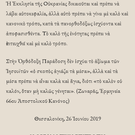
Ἡ Ἐκκλησία τῆς Οὐκρανίας δικαιοῦται καὶ πρέπει νὰ
λάβει αὐτοκεφαλία, ἀλλὰ αὐτὸ πρέπει νὰ γίνει μὲ καλὸ καὶ
κανονικὸ τρόπο, κατὰ τὰ πανορθοδόξως ἰσχύοντα καὶ
ἀποφασισθέντα. Τὸ καλὸ τῆς ἑνότητας πρέπει νὰ
ἐπιτευχθεῖ καὶ μὲ καλὸ τρόπο.
Στὴν Ὀρθόδοξη Παράδοση δὲν ἰσχύει τὸ ἀξίωμα τῶν
Ἰησουϊτῶν «ὁ σκοπὸς ἁγιάζει τὰ μέσα», ἀλλὰ καὶ τὰ
μέσα πρέπει νὰ εἶναι καλὰ καὶ ἅγια, διότι «τὸ καλὸν οὐ
καλόν, ὅταν μὴ καλῶς γένηται». (Ζωναρᾶς, Ἑρμηνεία
66ου Ἀποστολικοῦ Κανόνος)
Θεσσαλονίκη, 26 Ἰουνίου 2019