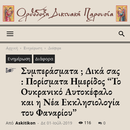
Askitikon
Αρχική
Ενημέρωση
Διάφορα
Ενημέρωση
Διάφορα
Συμπεράσματα ; Δικά σας
: Πορίσματα Ημερίδος “Το
Ουκρανικό Αυτοκέφαλο
και η Νέα Εκκλησιολογία
του Φαναρίου”
116
Από
Askitikon
-
Δε 01-Ιούλ-2019
0