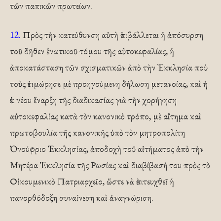
τῶν παπικῶν πρωτείων.
12.
Πρὸς τὴν κατεύθυνση αὐτὴ ἐπιβάλλεται ἡ ἀπόσυρση
τοῦ δῆθεν ἑνωτικοῦ τόμου τῆς αὐτοκεφαλίας, ἡ
ἀποκατάσταση τῶν σχισματικῶν ἀπὸ τὴν Ἐκκλησία ποὺ
τοὺς ἐτιμώρησε μὲ προηγούμενη δήλωση μετανοίας, καὶ ἡ
ἐκ νέου ἔναρξη τῆς διαδικασίας γιὰ τὴν χορήγηση
αὐτοκεφαλίας κατὰ τὸν κανονικὸ τρόπο, μὲ αἴτημα καὶ
πρωτοβουλία τῆς κανονικῆς ὑπὸ τὸν μητροπολίτη
Ὀνούφριο Ἐκκλησίας, ἀποδοχὴ τοῦ αἰτήματος ἀπὸ τὴν
Μητέρα Ἐκκλησία τῆς Ρωσίας καὶ διαβίβασή του πρὸς τὸ
Οἰκουμενικὸ Πατριαρχεῖο, ὥστε νὰ ἐπιτευχθεῖ ἡ
πανορθόδοξη συναίνεση καὶ ἀναγνώριση.