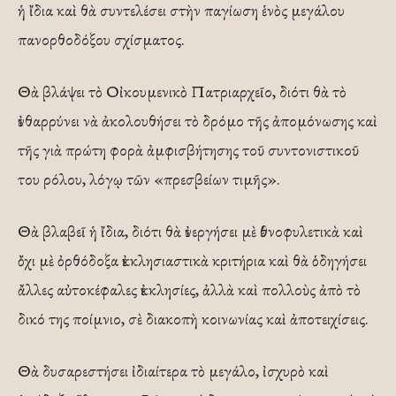
ἡ ἴδια καὶ θὰ συντελέσει στὴν παγίωση ἑνὸς μεγάλου
πανορθοδόξου σχίσματος.
Θὰ βλάψει τὸ Οἰκουμενικὸ Πατριαρχεῖο, διότι θὰ τὸ
ἐνθαρρύνει νὰ ἀκολουθήσει τὸ δρόμο τῆς ἀπομόνωσης καὶ
τῆς γιὰ πρώτη φορὰ ἀμφισβήτησης τοῦ συντονιστικοῦ
του ρόλου, λόγῳ τῶν «πρεσβείων τιμῆς».
Θὰ βλαβεῖ ἡ ἴδια, διότι θὰ ἐνεργήσει μὲ ἐθνοφυλετικὰ καὶ
ὄχι μὲ ὀρθόδοξα ἐκκλησιαστικὰ κριτήρια καὶ θὰ ὁδηγήσει
ἄλλες αὐτοκέφαλες ἐκκλησίες, ἀλλὰ καὶ πολλοὺς ἀπὸ τὸ
δικό της ποίμνιο, σὲ διακοπὴ κοινωνίας καὶ ἀποτειχίσεις.
Θὰ δυσαρεστήσει ἰδιαίτερα τὸ μεγάλο, ἰσχυρὸ καὶ