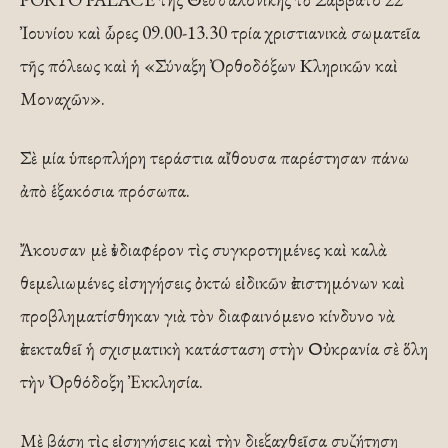
Ἰουνίου καὶ ὧρες 09.00-13.30 τρία χριστιανικὰ σωματεῖα
τῆς πόλεως καὶ ἡ «Σύναξη Ὀρθοδόξων Κληρικῶν καὶ
Μοναχῶν».
Σὲ μία ὑπερπλήρη τεράστια αἴθουσα παρέστησαν πάνω
ἀπὸ ἑξακόσια πρόσωπα.
Ἄκουσαν μὲ ἐνδιαφέρον τὶς συγκροτημένες καὶ καλὰ
θεμελιωμένες εἰσηγήσεις ὀκτώ εἰδικῶν ἐπιστημόνων καὶ
προβληματίσθηκαν γιὰ τὸν διαφαινόμενο κίνδυνο νὰ
ἐπεκταθεῖ ἡ σχισματικὴ κατάσταση στὴν Οὐκρανία σὲ ὅλη
τὴν Ὀρθόδοξη Ἐκκλησία.
Μὲ βάση τὶς εἰσηγήσεις καὶ τὴν διεξαχθεῖσα συζήτηση