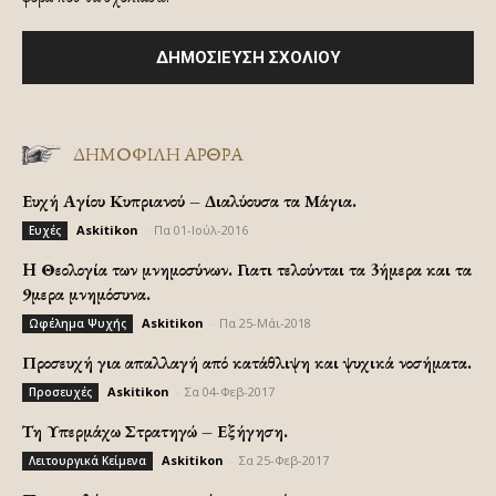
ΔΗΜΟΦΙΛΗ ΑΡΘΡΑ
Ευχή Αγίου Κυπριανού – Διαλύουσα τα Μάγια.
Askitikon
-
Πα 01-Ιούλ-2016
Ευχές
H Θεολογία των μνημοσύνων. Γιατι τελούνται τα 3ήμερα και τα
9μερα μνημόσυνα.
Askitikon
-
Πα 25-Μάι-2018
Ωφέλημα Ψυχής
Προσευχή για απαλλαγή από κατάθλιψη και ψυχικά νοσήματα.
Askitikon
-
Σα 04-Φεβ-2017
Προσευχές
Τη Υπερμάχω Στρατηγώ – Εξήγηση.
Askitikon
-
Σα 25-Φεβ-2017
Λειτουργικά Κείμενα