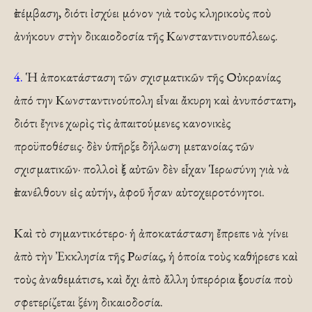
ἐπέμβαση, διότι ἰσχύει μόνον γιὰ τοὺς κληρικοὺς ποὺ
ἀνήκουν στὴν δικαιοδοσία τῆς Κωνσταντινουπόλεως.
4.
Ἡ ἀποκατάσταση τῶν σχισματικῶν τῆς Οὐκρανίας
ἀπό την Κωνσταντινούπολη εἶναι ἄκυρη καὶ ἀνυπόστατη,
διότι ἔγινε χωρὶς τὶς ἀπαιτούμενες κανονικὲς
προϋποθέσεις· δὲν ὑπῆρξε δήλωση μετανοίας τῶν
σχισματικῶν· πολλοὶ ἐξ αὐτῶν δὲν εἶχαν Ἱερωσύνη γιὰ νὰ
ἐπανέλθουν εἰς αὐτήν, ἀφοῦ ἦσαν αὐτοχειροτόνητοι.
Καὶ τὸ σημαντικότερο· ἡ ἀποκατάσταση ἔπρεπε νὰ γίνει
ἀπὸ τὴν Ἐκκλησία τῆς Ρωσίας, ἡ ὁποία τοὺς καθήρεσε καὶ
τοὺς ἀναθεμάτισε, καὶ ὄχι ἀπὸ ἄλλη ὑπερόρια ἐξουσία ποὺ
σφετερίζεται ξένη δικαιοδοσία.