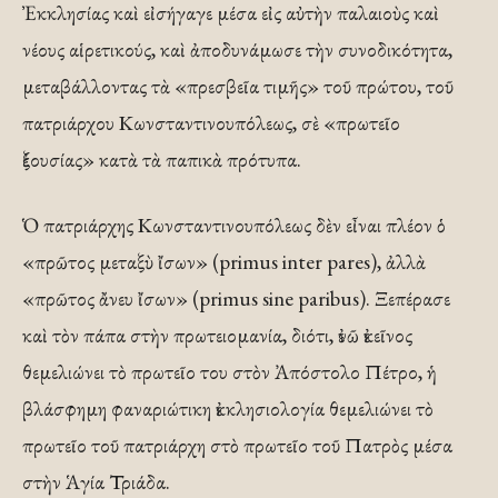
Ἐκκλησίας καὶ εἰσήγαγε μέσα εἰς αὐτὴν παλαιοὺς καὶ
νέους αἱρετικούς, καὶ ἀποδυνάμωσε τὴν συνοδικότητα,
μεταβάλλοντας τὰ «πρεσβεῖα τιμῆς» τοῦ πρώτου, τοῦ
πατριάρχου Κωνσταντινουπόλεως, σὲ «πρωτεῖο
ἐξουσίας» κατὰ τὰ παπικὰ πρότυπα.
Ὁ πατριάρχης Κωνσταντινουπόλεως δὲν εἶναι πλέον ὁ
«πρῶτος μεταξὺ ἴσων» (primus inter pares), ἀλλὰ
«πρῶτος ἄνευ ἴσων» (primus sine paribus). Ξεπέρασε
καὶ τὸν πάπα στὴν πρωτειομανία, διότι, ἐνῶ ἐκεῖνος
θεμελιώνει τὸ πρωτεῖο του στὸν Ἀπόστολο Πέτρο, ἡ
βλάσφημη φαναριώτικη ἐκκλησιολογία θεμελιώνει τὸ
πρωτεῖο τοῦ πατριάρχη στὸ πρωτεῖο τοῦ Πατρὸς μέσα
στὴν Ἁγία Τριάδα.