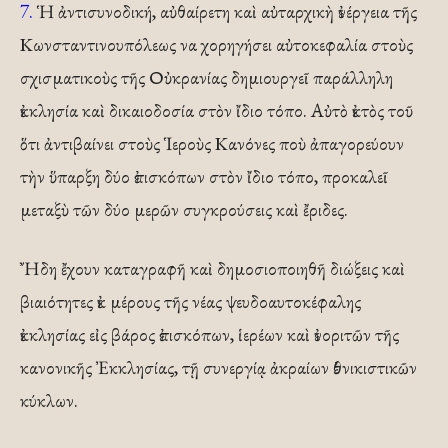
7.
Ἡ ἀντισυνοδική, αὐθαίρετη καὶ αὐταρχικὴ ἐνέργεια τῆς
Κωνσταντινουπόλεως να χορηγήσει αὐτοκεφαλία στοὺς
σχισματικοὺς τῆς Οὐκρανίας δημιουργεῖ παράλληλη
ἐκκλησία καὶ δικαιοδοσία στὸν ἴδιο τόπο. Αὐτὸ ἐκτὸς τοῦ
ὅτι ἀντιβαίνει στοὺς Ἱεροὺς Κανόνες ποὺ ἀπαγορεύουν
τὴν ὕπαρξη δύο ἐπισκόπων στὸν ἴδιο τόπο, προκαλεῖ
μεταξὺ τῶν δύο μερῶν συγκρούσεις καὶ ἔριδες.
Ἤδη ἔχουν καταγραφῆ καὶ δημοσιοποιηθῆ διώξεις καὶ
βιαιότητες ἐκ μέρους τῆς νέας ψευδοαυτοκέφαλης
ἐκκλησίας εἰς βάρος ἐπισκόπων, ἱερέων καὶ ἐνοριτῶν τῆς
κανονικῆς Ἐκκλησίας, τῇ συνεργίᾳ ἀκραίων ἐθνικιστικῶν
κύκλων.