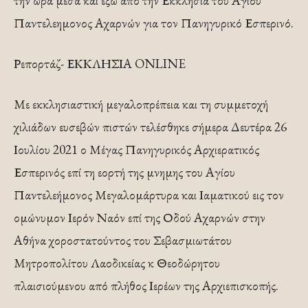
την ώρα μέσα και έξω από την Εκκλησία του Αγίου
Παντελεημονος Αχαρνών για τον Πανηγυρικό Εσπερινό.
Ρεπορτάζ- ΕΚΚΛΗΣΙΑ ONLINE
Με εκκλησιαστική μεγαλοπρέπεια και τη συμμετοχή
χιλιάδων ευσεβών πιστών τελέσθηκε σήμερα Δευτέρα 26
Ιουλίου 2021 ο Μέγας Πανηγυρικός Αρχιερατικός
Εσπερινός επί τη εορτή της μνημης του Αγίου
Παντελεήμονος Μεγαλομάρτυρα και Ιαματικού εις τον
ομώνυμον Ιερόν Ναόν επί της Οδού Αχαρνών στην
Αθήνα χοροστατούντος του Σεβασμιωτάτου
Μητροπολίτου Λαοδικείας κ Θεοδώρητου
πλαισιούμενου από πλήθος Ιερέων της Αρχιεπισκοπής.