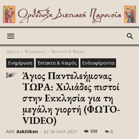
Askitikon
Αρχική
Ενημέρωση
Έκτακτα & Καιρός
Ενημέρωση
Έκτακτα & Καιρός
Ενδιαφέροντα
Άγιος Παντελεήμονας
ΤΩΡΑ: Χιλιάδες πιστοί
στην Εκκλησία για τη
μεγάλη γιορτή (ΦΩΤΟ-
VIDEO)
398
Από
Askitikon
-
Δε 26-Ιούλ-2021
0