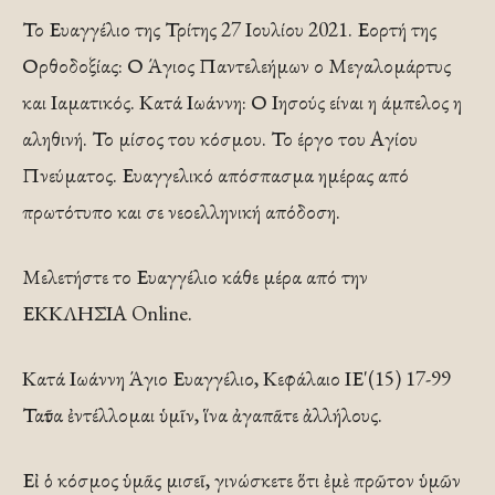
Το Ευαγγέλιο της Τρίτης 27 Ιουλίου 2021. Εορτή της
Ορθοδοξίας: Ο Άγιος Παντελεήμων ο Μεγαλομάρτυς
και Ιαματικός. Κατά Ιωάννη: Ο Ιησούς είναι η άμπελος η
αληθινή. Το μίσος του κόσμου. Το έργο του Αγίου
Πνεύματος. Ευαγγελικό απόσπασμα ημέρας από
πρωτότυπο και σε νεοελληνική απόδοση.
Μελετήστε το Ευαγγέλιο κάθε μέρα από την
ΕΚΚΛΗΣΙΑ Online.
Κατά Ιωάννη Άγιο Ευαγγέλιο, Κεφάλαιο ΙΕ'(15) 17-99
Ταῦτα ἐντέλλομαι ὑμῖν, ἵνα ἀγαπᾶτε ἀλλήλους.
Εἰ ὁ κόσμος ὑμᾶς μισεῖ, γινώσκετε ὅτι ἐμὲ πρῶτον ὑμῶν