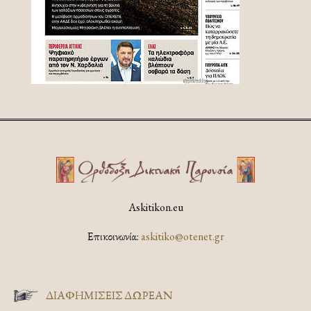
Askitikon.eu
Επικοινωνία:
askitiko@otenet.gr
ΔΙΑΦΗΜΊΣΕΙΣ ΔΩΡΕΆΝ