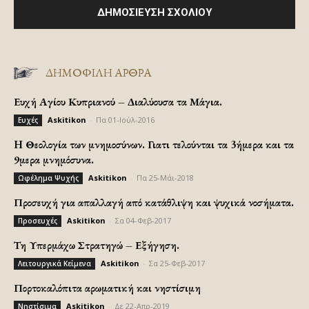
ΔΗΜΟΦΙΛΗ ΑΡΘΡΑ
Ευχή Αγίου Κυπριανού – Διαλύουσα τα Μάγια.
Askitikon
-
Πα 01-Ιούλ-2016
Ευχές
H Θεολογία των μνημοσύνων. Γιατι τελούνται τα 3ήμερα και τα
9μερα μνημόσυνα.
Askitikon
-
Πα 25-Μάι-2018
Ωφέλημα Ψυχής
Προσευχή για απαλλαγή από κατάθλιψη και ψυχικά νοσήματα.
Askitikon
-
Σα 04-Φεβ-2017
Προσευχές
Τη Υπερμάχω Στρατηγώ – Εξήγηση.
Askitikon
-
Σα 25-Φεβ-2017
Λειτουργικά Κείμενα
Πορτοκαλόπιτα αρωματική και νηστίσιμη
Askitikon
-
Δε 22-Απρ-2019
Νηστίσιμα