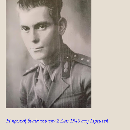
Η ηρωική θυσία του την 2 Δεκ 1940 στη Πρεμετή