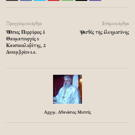
Προηγούμενο άρθρο
Επόμενο άρθρο
Ὁ Ὅσιος Πορφύριος ὁ
Ὁ μισθός τῆς ἐλεημοσύνης
Θαυματουργός ο
Καυσοκαλυβίτης, 2
Δεκεμβρίου ε.ε.
Αρχιμ. Αθανάσιος Μισσός