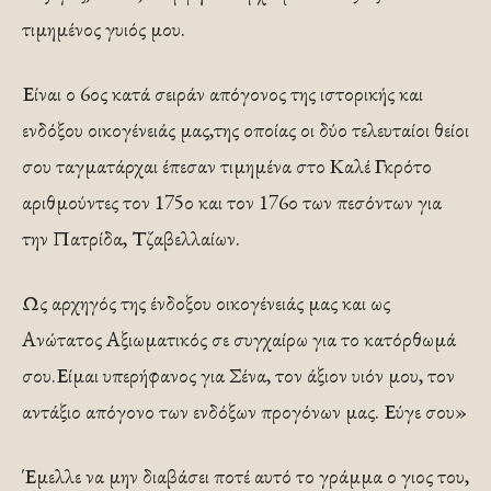
τιμημένος γυιός μου.
Είναι ο 6ος κατά σειράν απόγονος της ιστορικής και
ενδόξου οικογένειάς μας,της οποίας οι δύο τελευταίοι θείοι
σου ταγματάρχαι έπεσαν τιμημένα στο Καλέ Γκρότο
αριθμούντες τον 175ο και τον 176ο των πεσόντων για
την Πατρίδα, Τζαβελλαίων.
Ως αρχηγός της ένδοξου οικογένειάς μας και ως
Ανώτατος Αξιωματικός σε συγχαίρω για το κατόρθωμά
σου.Είμαι υπερήφανος για Σένα, τον άξιον υιόν μου, τον
αντάξιο απόγονο των ενδόξων προγόνων μας. Εύγε σου»
Έμελλε να μην διαβάσει ποτέ αυτό το γράμμα ο γιος του,