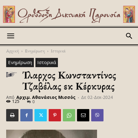
Askitikon
Αρχική
Ενημέρωση
Ιστορικά
Ενημέρωση
Ιστορικά
Ίλαρχος Κωνσταντίνος
Τζαβέλας εκ Κέρκυρας
Από
Αρχιμ. Αθανάσιος Μισσός
-
Δε 02-Δεκ-2024
125
0