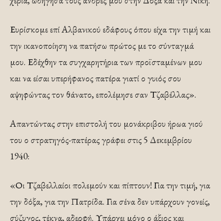
χέρια, ωδήγησα τους άνδρες μου στην Δόξα και την Νίκη.
Ευρίσκομε επί Αλβανικού εδάφους όπου είχα την τιμή και
την ικανοποίηση να πατήσω πρώτος με το σύνταγμά
μου. Εδέχθην τα συγχαρητήρια των προϊσταμένων μου
και να είσαι υπερήφανος πατέρα γιατί ο γυιός σου
αψηφώντας τον θάνατο, επολέμησε σαν Τζαβέλλας».
Απαντώντας στην επιστολή του μονάκριβου ήρωα γιού
του ο στρατηγός-πατέρας γράφει στις 5 Δεκεμβρίου
1940:
«Οι Τζαβελλαίοι πολεμούν και πίπτουν! Για την τιμή, για
την δόξα, για την Πατρίδα. Για σένα δεν υπάρχουν γονείς,
σύζυγος, τέκνα, αδερφή. Υπάρχει μόνο ο άξιος και