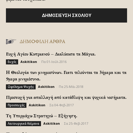
ΔΗΜΟΦΙΛΗ ΑΡΘΡΑ
Ευχή Αγίου Κυπριανού – Διαλύουσα τα Μάγια.
Askitikon
-
Πα 01-Ιούλ-2016
Ευχές
H Θεολογία των μνημοσύνων. Γιατι τελούνται τα 3ήμερα και τα
9μερα μνημόσυνα.
Askitikon
-
Πα 25-Μάι-2018
Ωφέλημα Ψυχής
Προσευχή για απαλλαγή από κατάθλιψη και ψυχικά νοσήματα.
Askitikon
-
Σα 04-Φεβ-2017
Προσευχές
Τη Υπερμάχω Στρατηγώ – Εξήγηση.
Askitikon
-
Σα 25-Φεβ-2017
Λειτουργικά Κείμενα