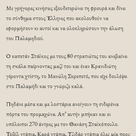
Με γρήγορες κινήσεις εξουδετερώνει τη φρουρά και δίνει
το σύνθημα στους Έλληνες που ακολουθούν να
εφορμήσουν κι αυτοί και να ολοκληρώσουν την άλωση
του Παλαμηδιού.
Ο καπετάν Στάϊκος με τους 80 στρατιώτες του ανεβαίνει
τη σκάλα παίρνοντας μαζί του και έναν Κρανιδιώτη
γέροντα χτίστη, το Μανώλη Σκρεπετό, που είχε δουλέψει
στο Παλαμήδι και το γνώριζε καλά.
Πηδάνε μέσα και με λοστάρια ανοίγουν τη σιδερένια
πόρτα του προμαχώνα. Απ’ αυτήν μπήκαν και οι
υπόλοιποι 270 άντρες με τον Θανάση Σταϊκόπουλο.
Τοβίλ ντάπια, Καρά ντάπια, Τζιδάρ ντάπια όλες μία προς