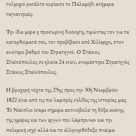
τολμηρό ρεσάλτο κυρίευσε το Παλαμήδι ανήμερα
ταγιαντρεός.
Την ίδια μέρα η προσωρινή διοίκηση, τιμώντας τον για τα
κατορθώματά του, τον προβίβασε από Χιλίαρχο, στον
ανώτερο βαθμό του Στρατηγού. Ο Στάικος
Σταϊκόπουλος σε ηλικία 24 ετών, ονομάστηκε Στρατηγός
Στάικος Σταϊκόπουλος.
Η βροχερή νύχτα της 29ης προς την 30ή Νοεμβρίου
1822 είναι από τις πιο λαμπρές σελίδες της ιστορίας μας.
Το Ναύπλιο ίσαμε σήμερα ακτινοβολεί τη δόξα εκείνης
της ημέρας και των έργων που λάμπρυναν και την
πολεμική ισχύ αλλά και το ελληνορθόδοξο πνεύμα.