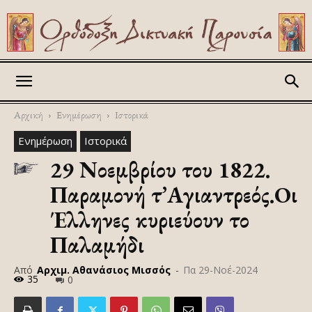
Askitikon
Αρχική
Ενημέρωση
Ιστορικά
Ενημέρωση
Ιστορικά
29 Νοεμβρίου του 1822.
Παραμονή τ’Αγιαντρεός.Oι
Έλληνες κυριεύουν το
Παλαμήδι
Από
Αρχιμ. Αθανάσιος Μισσός
-
Πα 29-Νοέ-2024
35
0