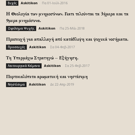
Askitikon
-
Πα 01-Ιούλ-2016
Ευχές
H Θεολογία των μνημοσύνων. Γιατι τελούνται τα 3ήμερα και τα
9μερα μνημόσυνα.
Askitikon
-
Πα 25-Μάι-2018
Ωφέλημα Ψυχής
Προσευχή για απαλλαγή από κατάθλιψη και ψυχικά νοσήματα.
Askitikon
-
Σα 04-Φεβ-2017
Προσευχές
Τη Υπερμάχω Στρατηγώ – Εξήγηση.
Askitikon
-
Σα 25-Φεβ-2017
Λειτουργικά Κείμενα
Πορτοκαλόπιτα αρωματική και νηστίσιμη
Askitikon
-
Δε 22-Απρ-2019
Νηστίσιμα