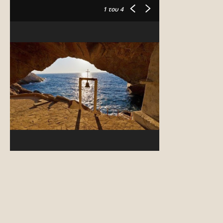
1
του 4