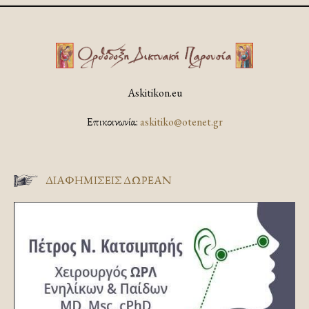
Askitikon.eu
Επικοινωνία:
askitiko@otenet.gr
ΔΙΑΦΗΜΊΣΕΙΣ ΔΩΡΕΆΝ