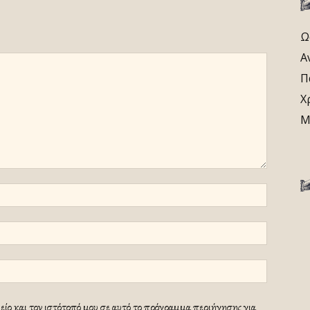
Ω
Α
Π
Χ
Μ
ίο και τον ιστότοπό μου σε αυτό το πρόγραμμα περιήγησης για