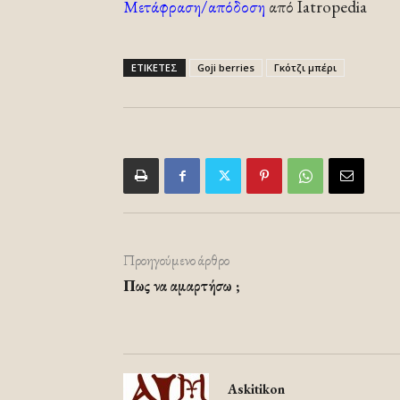
Μετάφραση/απόδοση
από Iatropedia
ΕΤΙΚΕΤΕΣ
Goji berries
Γκότζι μπέρι
Προηγούμενο άρθρο
Πως να αμαρτήσω ;
Askitikon