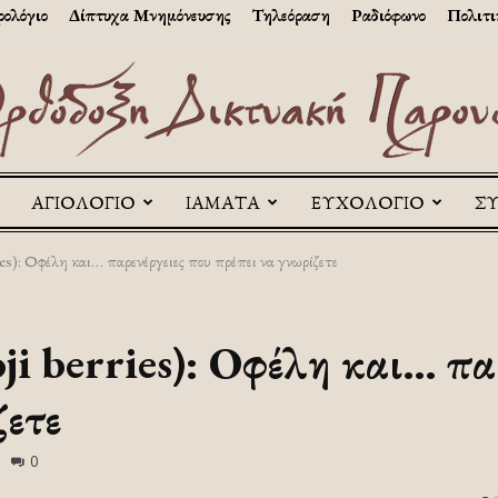
ολόγιο
Δίπτυχα Μνημόνευσης
Τηλεόραση
Ραδιόφωνο
Πολιτι
ΑΓΙΟΛΟΓΙΟ
ΙΑΜΑΤΑ
ΕΥΧΟΛΟΓΙΟ
Σ
Askitikon
ies): Οφέλη και… παρενέργειες που πρέπει να γνωρίζετε
oji berries): Οφέλη και… πα
ζετε
0