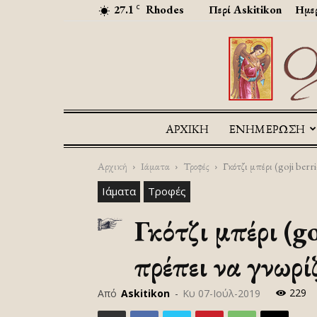
27.1
Rhodes
Περί Askitikon
Ημερ
C
ΑΡΧΙΚΉ
ΕΝΗΜΕΡΩΣΗ
Αρχική
Ιάματα
Τροφές
Γκότζι μπέρι (goji berr
Ιάματα
Τροφές
Γκότζι μπέρι (g
πρέπει να γνωρί
229
Από
Askitikon
-
Κυ 07-Ιούλ-2019