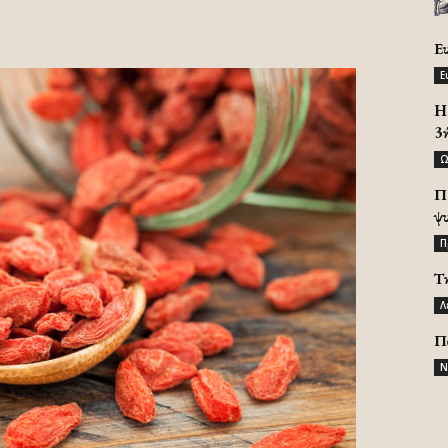
Ε
Ε
H 
3
Ω
Π
ψ
Π
Τ
Λ
Π
Ν