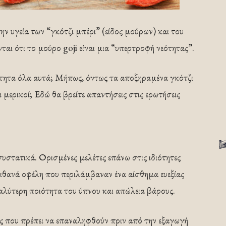
ην υγεία των “γκότζι μπέρι” (είδος μούρων) και του
ται ότι το μούρο goji είναι μια “υπερτροφή νεότητας”.
τητα όλα αυτά; Μήπως, όντως τα αποξηραμένα γκότζι
ι μερικοί; Εδώ θα βρείτε απαντήσεις στις ερωτήσεις
συστατικά. Ορισμένες μελέτες επάνω στις ιδιότητες
ι πιθανά οφέλη που περιλάμβαναν ένα αίσθημα ευεξίας
αλύτερη ποιότητα του ύπνου και απώλεια βάρους.
ς που πρέπει να επαναληφθούν πριν από την εξαγωγή