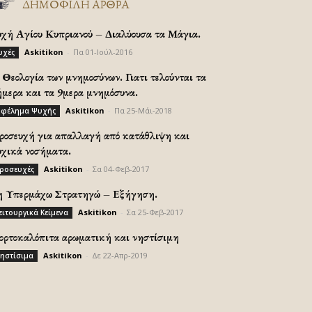
ΔΗΜΟΦΙΛΗ ΑΡΘΡΑ
υχή Αγίου Κυπριανού – Διαλύουσα τα Μάγια.
Askitikon
-
Πα 01-Ιούλ-2016
υχές
Θεολογία των μνημοσύνων. Γιατι τελούνται τα
ήμερα και τα 9μερα μνημόσυνα.
Askitikon
-
Πα 25-Μάι-2018
φέλημα Ψυχής
ροσευχή για απαλλαγή από κατάθλιψη και
υχικά νοσήματα.
Askitikon
-
Σα 04-Φεβ-2017
ροσευχές
η Υπερμάχω Στρατηγώ – Εξήγηση.
Askitikon
-
Σα 25-Φεβ-2017
ειτουργικά Κείμενα
ορτοκαλόπιτα αρωματική και νηστίσιμη
Askitikon
-
Δε 22-Απρ-2019
ηστίσιμα