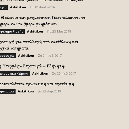
Askitikon
-
Πα 01-Ιούλ-2016
υχές
Θεολογία των μνημοσύνων. Γιατι τελούνται τα
ήμερα και τα 9μερα μνημόσυνα.
Askitikon
-
Πα 25-Μάι-2018
φέλημα Ψυχής
ροσευχή για απαλλαγή από κατάθλιψη και
υχικά νοσήματα.
Askitikon
-
Σα 04-Φεβ-2017
ροσευχές
η Υπερμάχω Στρατηγώ – Εξήγηση.
Askitikon
-
Σα 25-Φεβ-2017
ειτουργικά Κείμενα
ορτοκαλόπιτα αρωματική και νηστίσιμη
Askitikon
-
Δε 22-Απρ-2019
ηστίσιμα