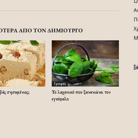
Ω
Α
Π
Χ
ΟΤΕΡΑ ΑΠΟ ΤΟΝ ΔΗΜΙΟΥΡΓΟ
Μ
Τροφές
λβάς σησαμένιος;
Το λαχανικό που ξανανιώνει τον
εγκέφαλο