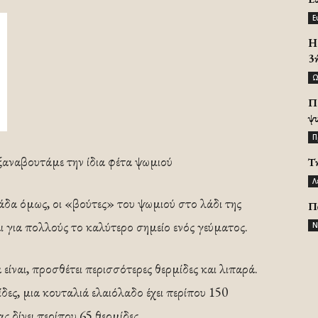
Ε
H 
3
Ω
Π
ψ
Π
α ξαναβουτάμε την ίδια φέτα ψωμιού
Τ
Λ
λάδα όμως, οι «βούτες» του ψωμιού στο λάδι της
Π
αι για πολλούς το καλύτερο σημείο ενός γεύματος.
Ν
ίναι, προσθέτει περισσότερες θερμίδες και λιπαρά.
δες, μια κουταλιά ελαιόλαδο έχει περίπου 150
 δίνει περίπου 65 θερμίδες.