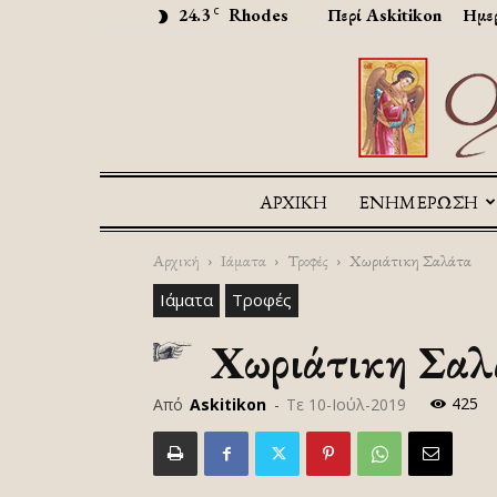
24.3
Rhodes
Περί Askitikon
Ημερ
C
ΑΡΧΙΚΉ
ΕΝΗΜΕΡΩΣΗ
Αρχική
Ιάματα
Τροφές
Χωριάτικη Σαλάτα
Ιάματα
Τροφές
Χωριάτικη Σαλ
425
Από
Askitikon
-
Τε 10-Ιούλ-2019