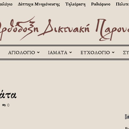
ολόγιο
Δίπτυχα Μνημόνευσης
Τηλεόραση
Ραδιόφωνο
Πολιτι
ΑΓΙΟΛΟΓΙΟ
ΙΑΜΑΤΑ
ΕΥΧΟΛΟΓΙΟ
Σ
Askitikon
άτα
0
Ε