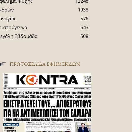
φέλημα Ψυχής
12248
νδρών
1938
αναγίας
576
ριστούγεννα
543
εγάλη Εβδομάδα
508
ΠΡΩΤΟΣΈΛΙΔΑ ΕΦΗΜΕΡΊΔΩΝ