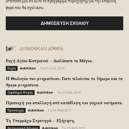
ιστότοπό μου σε αυτό το πρόγραμμα περιήγησης για την επόμενη
φορά που θα σχολιάσω.
ΔΗΜΟΦΙΛΗ ΑΡΘΡΑ
Ευχή Αγίου Κυπριανού – Διαλύουσα τα Μάγια.
Askitikon
-
Πα 01-Ιούλ-2016
Ευχές
H Θεολογία των μνημοσύνων. Γιατι τελούνται τα 3ήμερα και τα
9μερα μνημόσυνα.
Askitikon
-
Πα 25-Μάι-2018
Ωφέλημα Ψυχής
Προσευχή για απαλλαγή από κατάθλιψη και ψυχικά νοσήματα.
Askitikon
-
Σα 04-Φεβ-2017
Προσευχές
Τη Υπερμάχω Στρατηγώ – Εξήγηση.
Askitikon
-
Σα 25-Φεβ-2017
Λειτουργικά Κείμενα