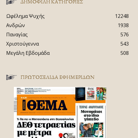
ΔΗΜΟΦΙΛΗ ΚΑΤΗΓΟΡΙΕΣ
Ωφέλημα Ψυχής
12248
Ανδρών
1938
Παναγίας
576
Χριστούγεννα
543
Μεγάλη Εβδομάδα
508
ΠΡΩΤΟΣΈΛΙΔΑ ΕΦΗΜΕΡΊΔΩΝ