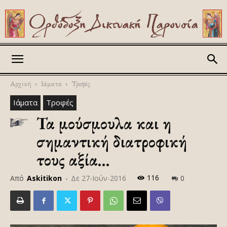
Askitikon
Αρχική
Ιάματα
Τροφές
Ιάματα
Τροφές
Τα μούσμουλα και η
σημαντική διατροφική
τους αξία…
116
Από
Askitikon
-
Δε 27-Ιούν-2016
0