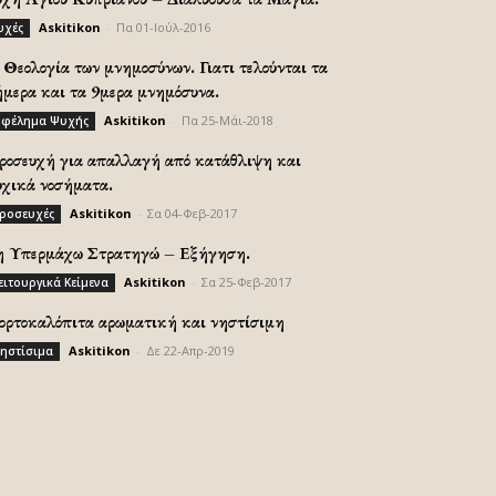
Askitikon
-
Πα 01-Ιούλ-2016
υχές
Θεολογία των μνημοσύνων. Γιατι τελούνται τα
ήμερα και τα 9μερα μνημόσυνα.
Askitikon
-
Πα 25-Μάι-2018
φέλημα Ψυχής
ροσευχή για απαλλαγή από κατάθλιψη και
υχικά νοσήματα.
Askitikon
-
Σα 04-Φεβ-2017
ροσευχές
η Υπερμάχω Στρατηγώ – Εξήγηση.
Askitikon
-
Σα 25-Φεβ-2017
ειτουργικά Κείμενα
ορτοκαλόπιτα αρωματική και νηστίσιμη
Askitikon
-
Δε 22-Απρ-2019
ηστίσιμα