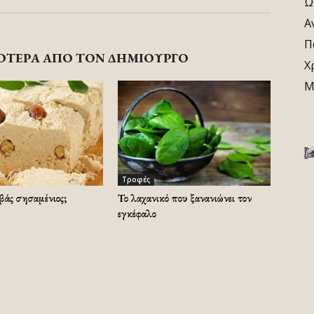
Ω
Α
Π
ΟΤΕΡΑ ΑΠΟ ΤΟΝ ΔΗΜΙΟΥΡΓΟ
Χ
Μ
Τροφές
λβάς σησαμένιος;
Το λαχανικό που ξανανιώνει τον
εγκέφαλο