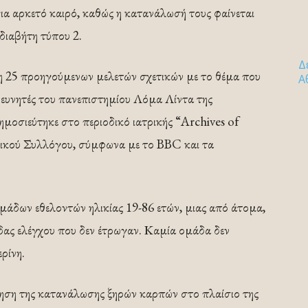
 για αρκετό καιρό, καθώς η κατανάλωσή τους φαίνεται
 διαβήτη τύπου 2.
Δ
η 25 προηγούμενων μελετών σχετικών με το θέμα που
Α
 ερευνητές του πανεπιστημίου Λόμα Λίντα της
μοσιεύτηκε στο περιοδικό ιατρικής “Archives of
ρικού Συλλόγου, σύμφωνα με το BBC και τα
ο ομάδων εθελοντών ηλικίας 19-86 ετών, μιας από άτομα,
δας ελέγχου που δεν έτρωγαν. Καμία ομάδα δεν
ρίνη.
ξηση της κατανάλωσης ξηρών καρπών στο πλαίσιο της