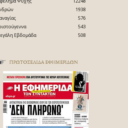
φέλημα Ψυχής
12248
νδρών
1938
αναγίας
576
ριστούγεννα
543
εγάλη Εβδομάδα
508
ΠΡΩΤΟΣΈΛΙΔΑ ΕΦΗΜΕΡΊΔΩΝ