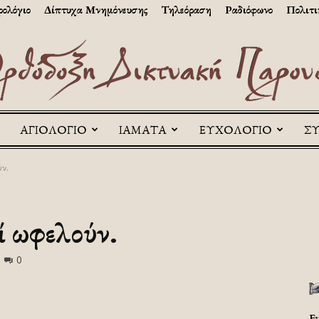
ολόγιο
Δίπτυχα Μνημόνευσης
Τηλεόραση
Ραδιόφωνο
Πολιτι
ΑΓΙΟΛΟΓΙΟ
ΙΑΜΑΤΑ
ΕΥΧΟΛΟΓΙΟ
Σ
Askitikon
ν.
ί ωφελούν.
0
Ε