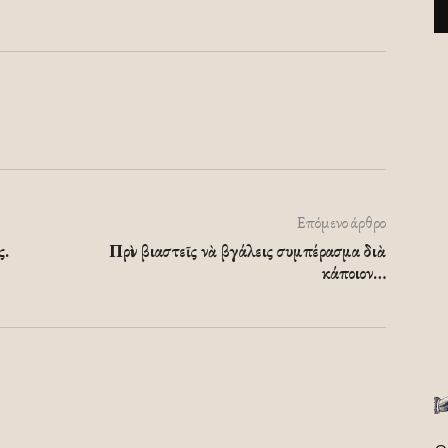
Επόμενο άρθρο
ς.
Πρὶν βιαστεῖς νὰ βγάλεις συμπέρασμα διὰ
κάποιον…