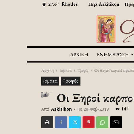
27.6
Rhodes
Περί Askitikon
Ημερ
C
ΑΡΧΙΚΉ
ΕΝΗΜΕΡΩΣΗ
Αρχική
Ιάματα
Τροφές
Οι Ξηροί καρποί ωφελού
Ιάματα
Τροφές
Οι Ξηροί καρπο
141
Από
Askitikon
-
Πε 28-Φεβ-2019