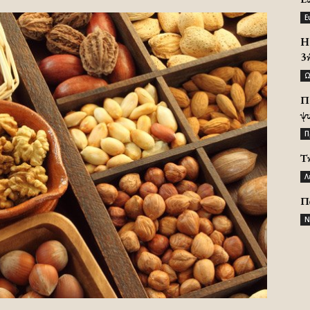
Ε
H 
3
Ω
Π
ψ
Π
Τ
Λ
Π
Ν