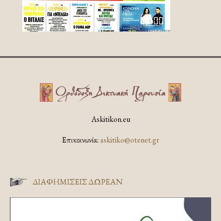
Askitikon.eu
Επικοινωνία:
askitiko@otenet.gr
ΔΙΑΦΗΜΊΣΕΙΣ ΔΩΡΕΆΝ