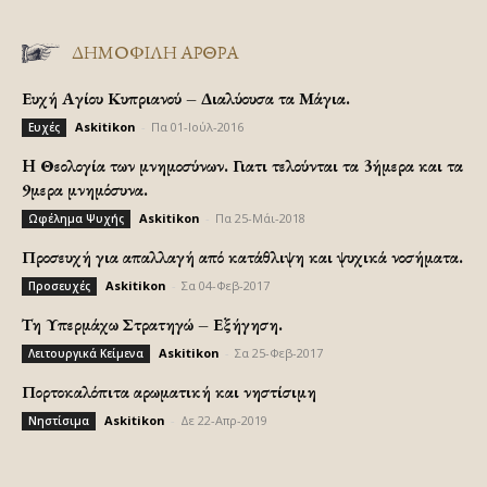
ΔΗΜΟΦΙΛΗ ΑΡΘΡΑ
Ευχή Αγίου Κυπριανού – Διαλύουσα τα Μάγια.
Askitikon
-
Πα 01-Ιούλ-2016
Ευχές
H Θεολογία των μνημοσύνων. Γιατι τελούνται τα 3ήμερα και τα
9μερα μνημόσυνα.
Askitikon
-
Πα 25-Μάι-2018
Ωφέλημα Ψυχής
Προσευχή για απαλλαγή από κατάθλιψη και ψυχικά νοσήματα.
Askitikon
-
Σα 04-Φεβ-2017
Προσευχές
Τη Υπερμάχω Στρατηγώ – Εξήγηση.
Askitikon
-
Σα 25-Φεβ-2017
Λειτουργικά Κείμενα
Πορτοκαλόπιτα αρωματική και νηστίσιμη
Askitikon
-
Δε 22-Απρ-2019
Νηστίσιμα