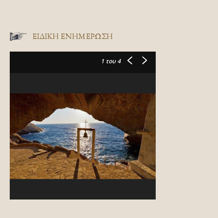
ΕΙΔΙΚΉ ΕΝΗΜΈΡΩΣΗ
1
του 4