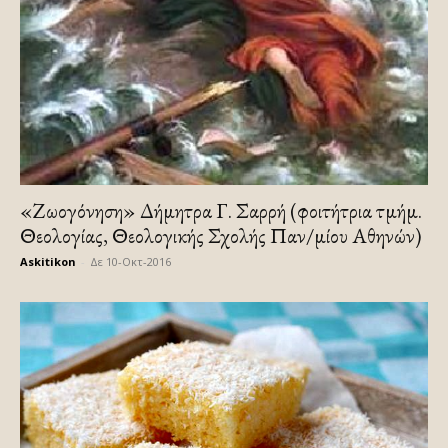
«Ζωογόνηση» Δήμητρα Γ. Σαρρή (φοιτήτρια τμήμ.
Θεολογίας, Θεολογικής Σχολής Παν/μίου Αθηνών)
Askitikon
-
Δε 10-Οκτ-2016