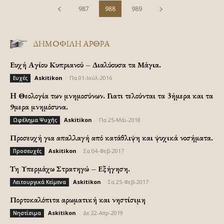
987
988
989
ΔΗΜΟΦΙΛΗ ΑΡΘΡΑ
Ευχή Αγίου Κυπριανού – Διαλύουσα τα Μάγια.
Askitikon
-
Πα 01-Ιούλ-2016
Ευχές
H Θεολογία των μνημοσύνων. Γιατι τελούνται τα 3ήμερα και τα
9μερα μνημόσυνα.
Askitikon
-
Πα 25-Μάι-2018
Ωφέλημα Ψυχής
Προσευχή για απαλλαγή από κατάθλιψη και ψυχικά νοσήματα.
Askitikon
-
Σα 04-Φεβ-2017
Προσευχές
Τη Υπερμάχω Στρατηγώ – Εξήγηση.
Askitikon
-
Σα 25-Φεβ-2017
Λειτουργικά Κείμενα
Πορτοκαλόπιτα αρωματική και νηστίσιμη
Askitikon
-
Δε 22-Απρ-2019
Νηστίσιμα