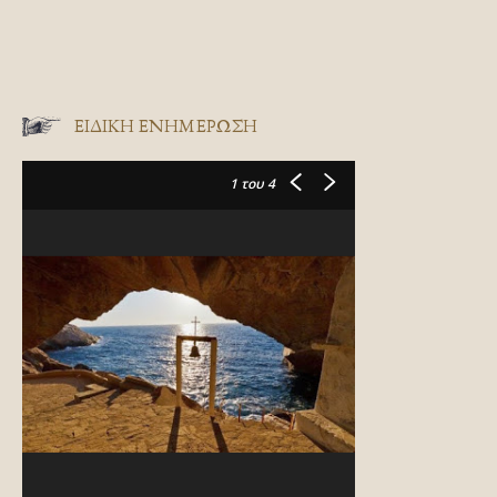
ΕΙΔΙΚΉ ΕΝΗΜΈΡΩΣΗ
1
του 4