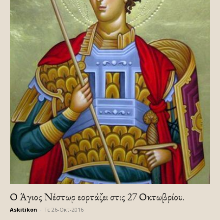
Ο Άγιος Νέστωρ εορτάζει στις 27 Οκτωβρίου.
Askitikon
-
Τε 26-Οκτ-2016