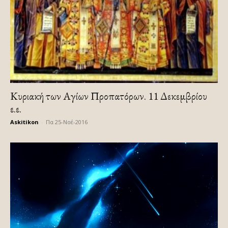
Κυριακή των Αγίων Προπατόρων. 11 Δεκεμβρίου
ε.ε.
Askitikon
-
Πα 25-Νοέ-2016