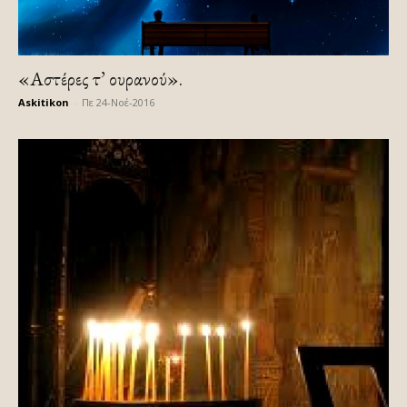
«Αστέρες τ’ ουρανού».
Askitikon
-
Πε 24-Νοέ-2016