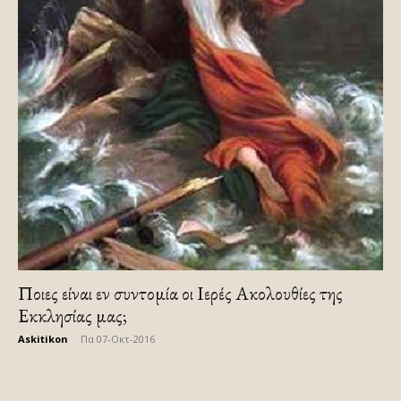
Ποιες είναι εν συντομία οι Ιερές Ακολουθίες της
Εκκλησίας μας;
Askitikon
-
Πα 07-Οκτ-2016