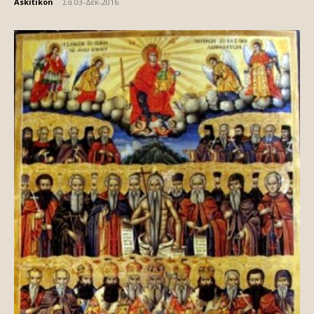
Askitikon
-
Σα 03-Δεκ-2016