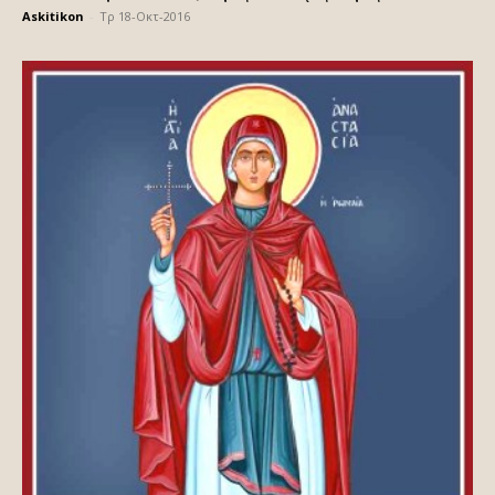
Askitikon
-
Τρ 18-Οκτ-2016