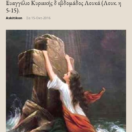
Ευαγγέλιο Κυριακής δ εβδομάδος Λουκά (Λουκ. η
5-15).
Askitikon
-
Σα 15-Οκτ-2016