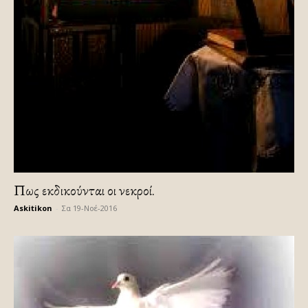
Πως εκδικούνται οι νεκροί.
Askitikon
-
Σα 19-Νοέ-2016