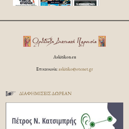
Askitikon.eu
Επικοινωνία:
askitiko@otenet.gr
ΔΙΑΦΗΜΊΣΕΙΣ ΔΩΡΕΆΝ