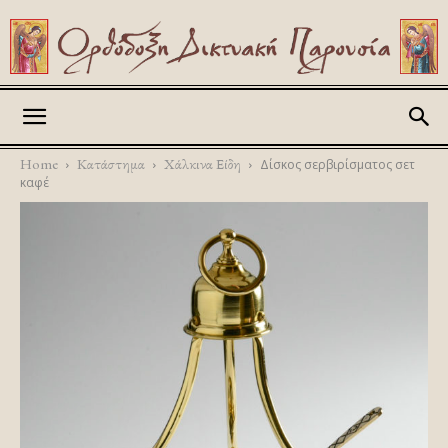
Askitikon
Home
Κατάστημα
Χάλκινα Είδη
Δίσκος σερβιρίσματος σετ
καφέ