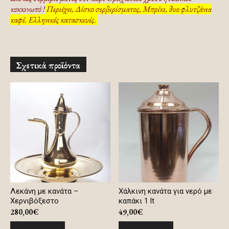
κοκκινωπό !
Περιέχει, Δίσκο σερβιρίσματος, Μπρίκι, δυο φλυτζάνια
καφέ. Ελληνικές κατασκευές.
Σχετικά προϊόντα
Λεκάνη με κανάτα –
Χάλκινη κανάτα για νερό με
Χερνιβόξεστο
καπάκι 1 lt
280,00
€
49,00
€