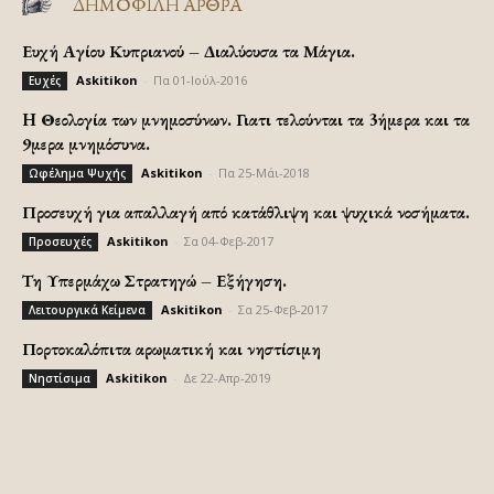
ΔΗΜΟΦΙΛΗ ΑΡΘΡΑ
Ευχή Αγίου Κυπριανού – Διαλύουσα τα Μάγια.
Askitikon
-
Πα 01-Ιούλ-2016
Ευχές
H Θεολογία των μνημοσύνων. Γιατι τελούνται τα 3ήμερα και τα
9μερα μνημόσυνα.
Askitikon
-
Πα 25-Μάι-2018
Ωφέλημα Ψυχής
Προσευχή για απαλλαγή από κατάθλιψη και ψυχικά νοσήματα.
Askitikon
-
Σα 04-Φεβ-2017
Προσευχές
Τη Υπερμάχω Στρατηγώ – Εξήγηση.
Askitikon
-
Σα 25-Φεβ-2017
Λειτουργικά Κείμενα
Πορτοκαλόπιτα αρωματική και νηστίσιμη
Askitikon
-
Δε 22-Απρ-2019
Νηστίσιμα