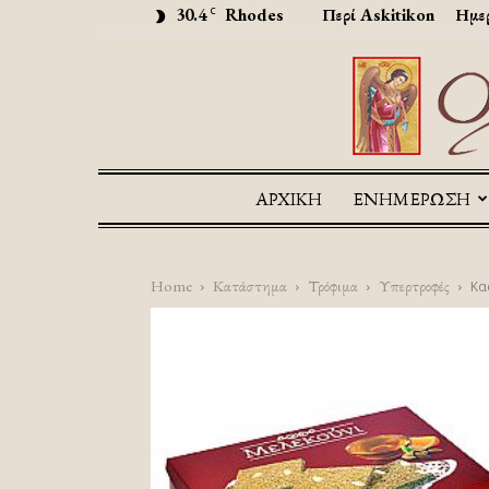
30.4
Rhodes
Περί Askitikon
Ημερ
C
ΑΡΧΙΚΉ
ΕΝΗΜΕΡΩΣΗ
Home
Κατάστημα
Τρόφιμα
Υπερτροφές
Κασ