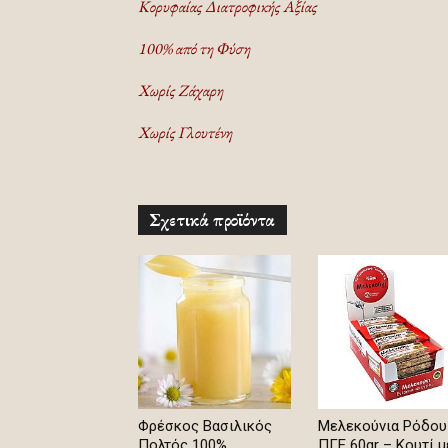
Κορυφαίας Διατροφικής Αξίας
100% από τη Φύση
Χωρίς Ζάχαρη
Χωρίς Γλουτένη
Σχετικά προϊόντα
Φρέσκος Βασιλικός
Μελεκούνια Ρόδου
Πολτός 100%
ΠΓΕ 60gr – Κουτί μ