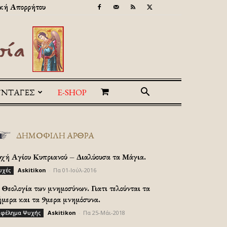
κή Απορρήτου
ΥΝΤΑΓΕΣ
E-SHOP
ΔΗΜΟΦΙΛΗ ΑΡΘΡΑ
υχή Αγίου Κυπριανού – Διαλύουσα τα Μάγια.
Askitikon
-
Πα 01-Ιούλ-2016
υχές
Θεολογία των μνημοσύνων. Γιατι τελούνται τα
ήμερα και τα 9μερα μνημόσυνα.
Askitikon
-
Πα 25-Μάι-2018
φέλημα Ψυχής