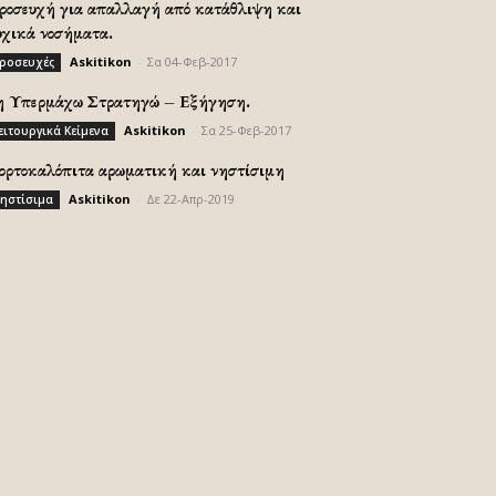
ροσευχή για απαλλαγή από κατάθλιψη και
υχικά νοσήματα.
Askitikon
-
Σα 04-Φεβ-2017
ροσευχές
η Υπερμάχω Στρατηγώ – Εξήγηση.
Askitikon
-
Σα 25-Φεβ-2017
ειτουργικά Κείμενα
ορτοκαλόπιτα αρωματική και νηστίσιμη
Askitikon
-
Δε 22-Απρ-2019
ηστίσιμα