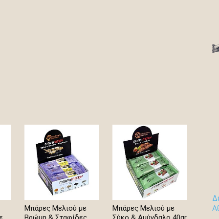
Δ
Α
Μπάρες Μελιού με
Μπάρες Μελιού με
ε
Βρώμη & Σταφίδες
Σύκο & Αμύγδαλο 40gr