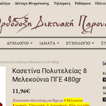
ολόγιο
Δίπτυχα Μνημόνευσης
Τηλεόραση
Ραδιόφωνο
Πολιτι
ΑΓΙΟΛΟΓΙΟ
ΙΑΜΑΤΑ
ΕΥΧΟΛΟΓΙΟ
Σ
Askitikon
ετίνα Πολυτελείας 8 Μελεκούνια ΠΓΕ 480gr
Κασετίνα Πολυτελείας 8
Ε
Μελεκούνια ΠΓΕ 480gr
Ε
H 
11,96
€
3
Συσκευασία πολυτελείας για δώρο με
8 Mελεκούνια
Ω
Κορυφαίας Υπερτροφής & Διατροφικής Αξίας των 60gr