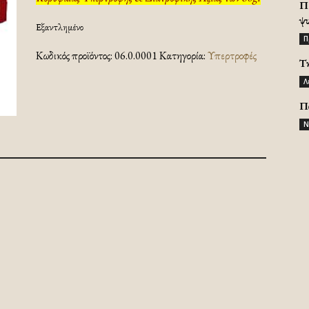
Π
ψ
Εξαντλημένο
Π
Κωδικός προϊόντος:
06.0.0001
Κατηγορία:
Υπερτροφές
Τ
Λ
Π
Ν