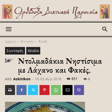
Askitikon
Αρχική
Συνταγές
Άλαδα
Συνταγές
Άλαδα
Ντολμαδάκια Νηστίσιμα
με Λάχανο και Φακές.
851
Από
Askitikon
-
Πε 02-Αυγ-2018
0