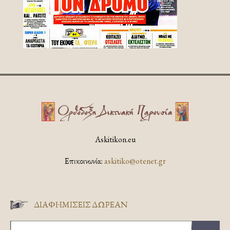
Askitikon.eu
Επικοινωνία:
askitiko@otenet.gr
ΔΙΑΦΗΜΊΣΕΙΣ ΔΩΡΕΆΝ