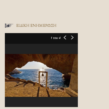
ΕΙΔΙΚΉ ΕΝΗΜΈΡΩΣΗ
1
του 4