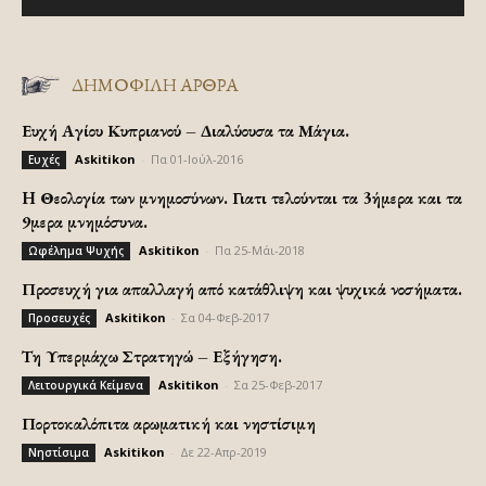
ΔΗΜΟΦΙΛΗ ΑΡΘΡΑ
Ευχή Αγίου Κυπριανού – Διαλύουσα τα Μάγια.
Askitikon
-
Πα 01-Ιούλ-2016
Ευχές
H Θεολογία των μνημοσύνων. Γιατι τελούνται τα 3ήμερα και τα
9μερα μνημόσυνα.
Askitikon
-
Πα 25-Μάι-2018
Ωφέλημα Ψυχής
Προσευχή για απαλλαγή από κατάθλιψη και ψυχικά νοσήματα.
Askitikon
-
Σα 04-Φεβ-2017
Προσευχές
Τη Υπερμάχω Στρατηγώ – Εξήγηση.
Askitikon
-
Σα 25-Φεβ-2017
Λειτουργικά Κείμενα
Πορτοκαλόπιτα αρωματική και νηστίσιμη
Askitikon
-
Δε 22-Απρ-2019
Νηστίσιμα