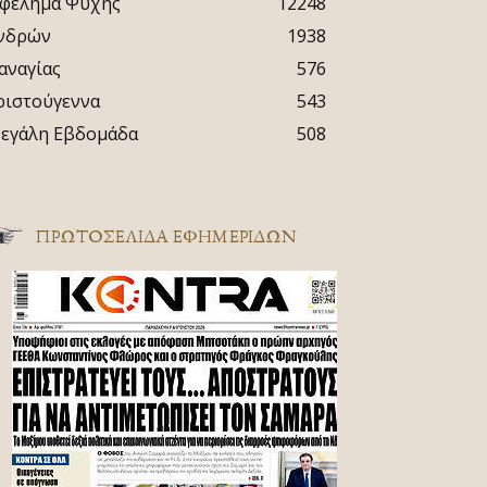
φέλημα Ψυχής
12248
νδρών
1938
αναγίας
576
ριστούγεννα
543
εγάλη Εβδομάδα
508
ΠΡΩΤΟΣΈΛΙΔΑ ΕΦΗΜΕΡΊΔΩΝ