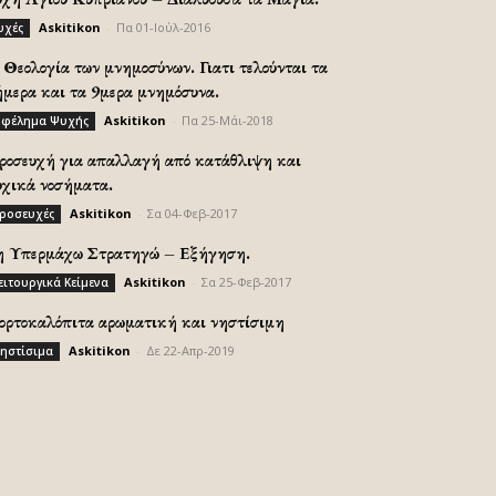
Askitikon
-
Πα 01-Ιούλ-2016
υχές
Θεολογία των μνημοσύνων. Γιατι τελούνται τα
ήμερα και τα 9μερα μνημόσυνα.
Askitikon
-
Πα 25-Μάι-2018
φέλημα Ψυχής
ροσευχή για απαλλαγή από κατάθλιψη και
υχικά νοσήματα.
Askitikon
-
Σα 04-Φεβ-2017
ροσευχές
η Υπερμάχω Στρατηγώ – Εξήγηση.
Askitikon
-
Σα 25-Φεβ-2017
ειτουργικά Κείμενα
ορτοκαλόπιτα αρωματική και νηστίσιμη
Askitikon
-
Δε 22-Απρ-2019
ηστίσιμα