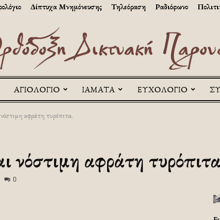
ολόγιο
Δίπτυχα Μνημόνευσης
Τηλεόραση
Ραδιόφωνο
Πολιτι
ΑΓΙΟΛΟΓΙΟ
ΙΑΜΑΤΑ
ΕΥΧΟΛΟΓΙΟ
Σ
Askitikon
 νόστιμη αφράτη τυρόπιτα.
αι νόστιμη αφράτη τυρόπιτα
0
Ε