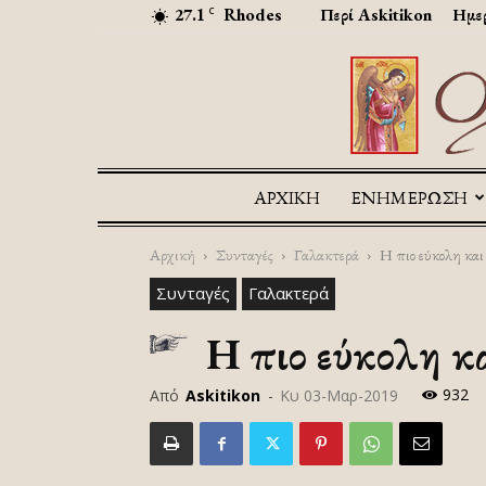
27.1
Rhodes
Περί Askitikon
Ημερ
C
ΑΡΧΙΚΉ
ΕΝΗΜΕΡΩΣΗ
Αρχική
Συνταγές
Γαλακτερά
H πιο εύκολη και
Συνταγές
Γαλακτερά
H πιο εύκολη κ
932
Από
Askitikon
-
Κυ 03-Μαρ-2019