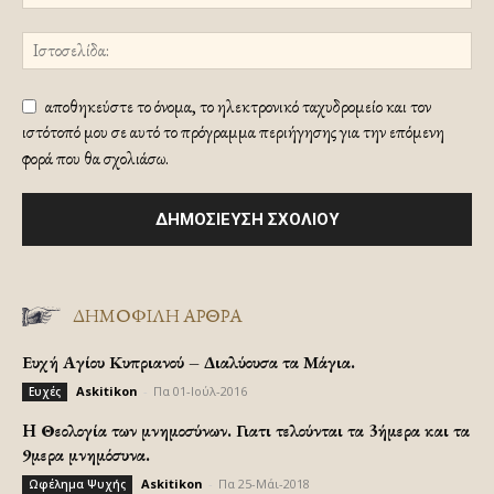
αποθηκεύστε το όνομα, το ηλεκτρονικό ταχυδρομείο και τον
ιστότοπό μου σε αυτό το πρόγραμμα περιήγησης για την επόμενη
φορά που θα σχολιάσω.
ΔΗΜΟΦΙΛΗ ΑΡΘΡΑ
Ευχή Αγίου Κυπριανού – Διαλύουσα τα Μάγια.
Askitikon
-
Πα 01-Ιούλ-2016
Ευχές
H Θεολογία των μνημοσύνων. Γιατι τελούνται τα 3ήμερα και τα
9μερα μνημόσυνα.
Askitikon
-
Πα 25-Μάι-2018
Ωφέλημα Ψυχής