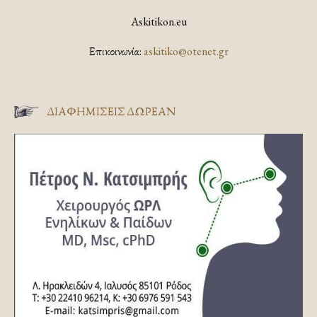
Askitikon.eu
Επικοινωνία:
askitiko@otenet.gr
ΔΙΑΦΗΜΊΣΕΙΣ ΔΩΡΕΆΝ