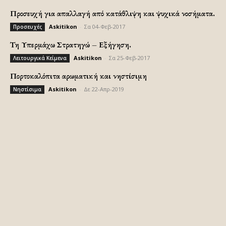
Προσευχή για απαλλαγή από κατάθλιψη και ψυχικά νοσήματα.
Askitikon
-
Σα 04-Φεβ-2017
Προσευχές
Τη Υπερμάχω Στρατηγώ – Εξήγηση.
Askitikon
-
Σα 25-Φεβ-2017
Λειτουργικά Κείμενα
Πορτοκαλόπιτα αρωματική και νηστίσιμη
Askitikon
-
Δε 22-Απρ-2019
Νηστίσιμα