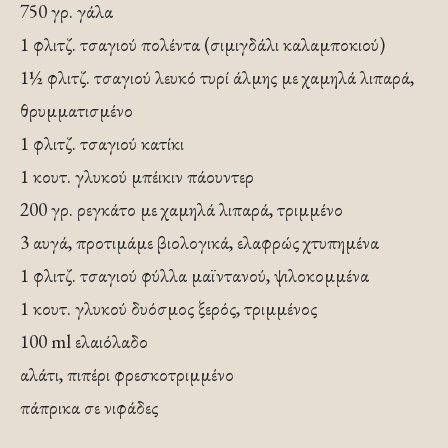
750 γρ. γάλα
1 φλιτζ. τσαγιού πολέντα (σιμιγδάλι καλαμποκιού)
1½ φλιτζ. τσαγιού λευκό τυρί άλμης με χαμηλά λιπαρά,
θρυμματισμένο
1 φλιτζ. τσαγιού κατίκι
1 κουτ. γλυκού μπέικιν πάουντερ
200 γρ. ρεγκάτο με χαμηλά λιπαρά, τριμμένο
3 αυγά, προτιμάμε βιολογικά, ελαφρώς χτυπημένα
1 φλιτζ. τσαγιού φύλλα μαϊντανού, ψιλοκομμένα
1 κουτ. γλυκού δυόσμος ξερός, τριμμένος
100 ml ελαιόλαδο
αλάτι, πιπέρι φρεσκοτριμμένο
πάπρικα σε νιφάδες