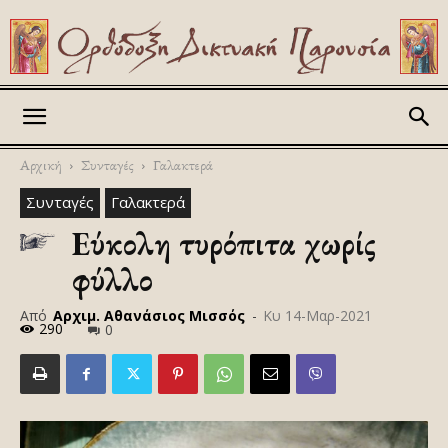
Askitikon
Αρχική
Συνταγές
Γαλακτερά
Συνταγές
Γαλακτερά
Εύκολη τυρόπιτα χωρίς
φύλλο
Από
Αρχιμ. Αθανάσιος Μισσός
-
Κυ 14-Μαρ-2021
290
0