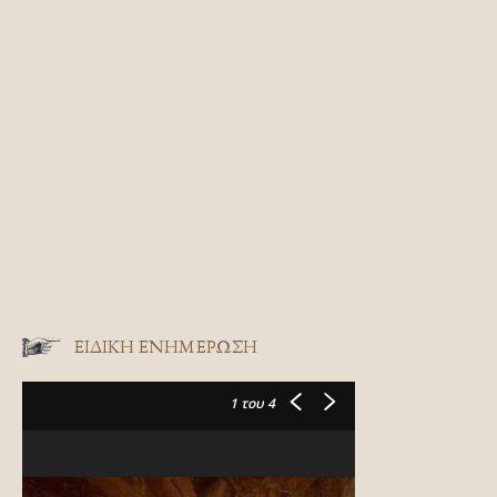
ΕΙΔΙΚΉ ΕΝΗΜΈΡΩΣΗ
1
του 4