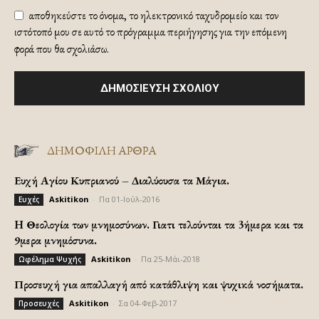
αποθηκεύστε το όνομα, το ηλεκτρονικό ταχυδρομείο και τον
ιστότοπό μου σε αυτό το πρόγραμμα περιήγησης για την επόμενη
φορά που θα σχολιάσω.
ΔΗΜΟΦΙΛΗ ΑΡΘΡΑ
Ευχή Αγίου Κυπριανού – Διαλύουσα τα Μάγια.
Askitikon
-
Πα 01-Ιούλ-2016
Ευχές
H Θεολογία των μνημοσύνων. Γιατι τελούνται τα 3ήμερα και τα
9μερα μνημόσυνα.
Askitikon
-
Πα 25-Μάι-2018
Ωφέλημα Ψυχής
Προσευχή για απαλλαγή από κατάθλιψη και ψυχικά νοσήματα.
Askitikon
-
Σα 04-Φεβ-2017
Προσευχές