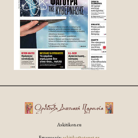
Askitikon.eu
Επικοινωνία:
askitiko@otenet.gr