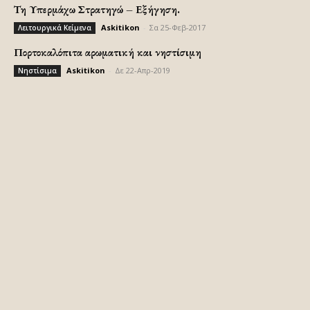
Τη Υπερμάχω Στρατηγώ – Εξήγηση.
Askitikon
-
Σα 25-Φεβ-2017
Λειτουργικά Κείμενα
Πορτοκαλόπιτα αρωματική και νηστίσιμη
Askitikon
-
Δε 22-Απρ-2019
Νηστίσιμα