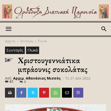
Askitikon
Αρχική
Συνταγές
Γλυκά
Συνταγές
Γλυκά
Χριστουγεννιάτικα
μπράουνις σοκολάτας
Από
Αρχιμ. Αθανάσιος Μισσός
-
Τε 21-Δεκ-2022
61
0