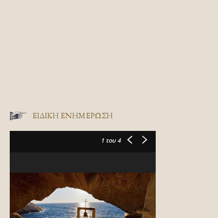
ΕΙΔΙΚΉ ΕΝΗΜΈΡΩΣΗ
1
του 4