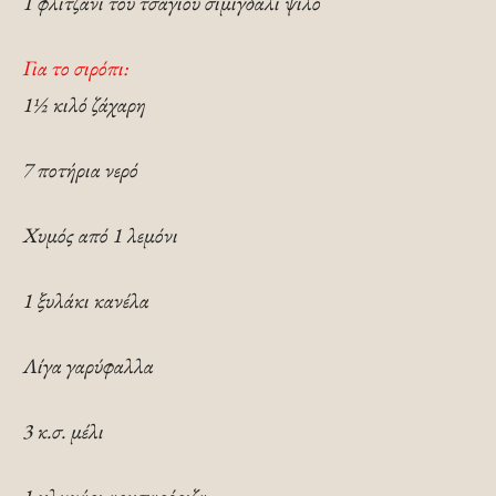
1 φλιτζάνι του τσαγιού σιμιγδάλι ψιλό
Για το σιρόπι:
1½ κιλό ζάχαρη
7 ποτήρια νερό
Χυμός από 1 λεμόνι
1 ξυλάκι κανέλα
Λίγα γαρύφαλλα
3 κ.σ. μέλι