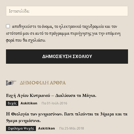
αποθηκεύστε το όνομα, το ηλεκτρονικό ταχυδρομείο και τον
ιστότοπό μου σε αυτό το πρόγραμμα περιήγησης για την επόμενη
φορά που θα σχολιάσω.
ΔΗΜΟΦΙΛΗ ΑΡΘΡΑ
Ευχή Αγίου Κυπριανού – Διαλύουσα τα Μάγια.
Askitikon
-
Πα 01-Ιούλ-2016
Ευχές
H Θεολογία των μνημοσύνων. Γιατι τελούνται τα 3ήμερα και τα
9μερα μνημόσυνα.
Askitikon
-
Πα 25-Μάι-2018
Ωφέλημα Ψυχής