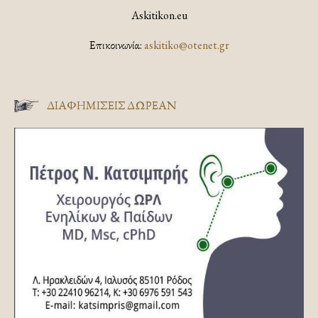
Askitikon.eu
Επικοινωνία:
askitiko@otenet.gr
ΔΙΑΦΗΜΊΣΕΙΣ ΔΩΡΕΆΝ