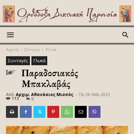
Askitikon
Αρχική
Συνταγές
Γλυκά
Συνταγές
Γλυκά
Παραδοσιακός
Μπακλαβάς
Από
Αρχιμ. Αθανάσιος Μισσός
-
Πα 26-Μάι-2023
113
0