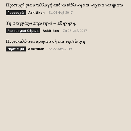
Προσευχή για απαλλαγή από κατάθλιψη και ψυχικά νοσήματα.
Askitikon
-
Σα 04-Φεβ-2017
Προσευχές
Τη Υπερμάχω Στρατηγώ – Εξήγηση.
Askitikon
-
Σα 25-Φεβ-2017
Λειτουργικά Κείμενα
Πορτοκαλόπιτα αρωματική και νηστίσιμη
Askitikon
-
Δε 22-Απρ-2019
Νηστίσιμα