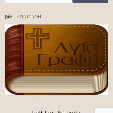
ΑΓΊΑ ΓΡΑΦΉ
Περί Askitikon.eu
Πολιτική Απορρήτου