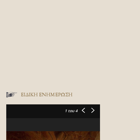
ΕΙΔΙΚΉ ΕΝΗΜΈΡΩΣΗ
1
του 4