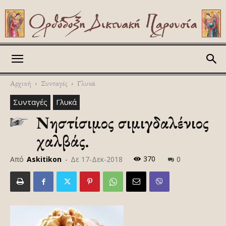
Askitikon
Αρχική
Συνταγές
Γλυκά
Συνταγές
Γλυκά
Νηστίσιμος σιμιγδαλένιος
χαλβάς.
370
Από
Askitikon
-
Δε 17-Δεκ-2018
0