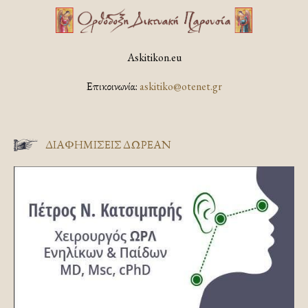
Askitikon.eu
Επικοινωνία:
askitiko@otenet.gr
ΔΙΑΦΗΜΊΣΕΙΣ ΔΩΡΕΆΝ