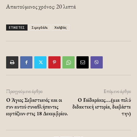
Απαιτούμενος χρόνος: 20 λεπτά
ΕΤΙΚΕΤΕΣ
Σιμιγδάλι
Χαλβάς
Προηγούμενο άρθρο
Επόμενο άρθρο
Ο Άγιος Σεβαστιανός και οι
Ο Γαϊδαράκος….(μια πολύ
συν αυτού συναθλήσαντες
διδακτική ιστορία, διαβάστε
εορτάζουν στις 18 Δεκεμβρίου.
την)