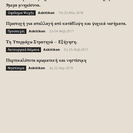
9μερα μνημόσυνα.
Askitikon
-
Πα 25-Μάι-2018
Ωφέλημα Ψυχής
Προσευχή για απαλλαγή από κατάθλιψη και ψυχικά νοσήματα.
Askitikon
-
Σα 04-Φεβ-2017
Προσευχές
Τη Υπερμάχω Στρατηγώ – Εξήγηση.
Askitikon
-
Σα 25-Φεβ-2017
Λειτουργικά Κείμενα
Πορτοκαλόπιτα αρωματική και νηστίσιμη
Askitikon
-
Δε 22-Απρ-2019
Νηστίσιμα