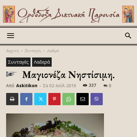
Askitikon
Αρχική
Συνταγές
Λαδερά
Συνταγές
Λαδερά
Μαγιονέζα Νηστίσιμη.
337
Από
Askitikon
-
Σα 02-Ιούλ-2016
0