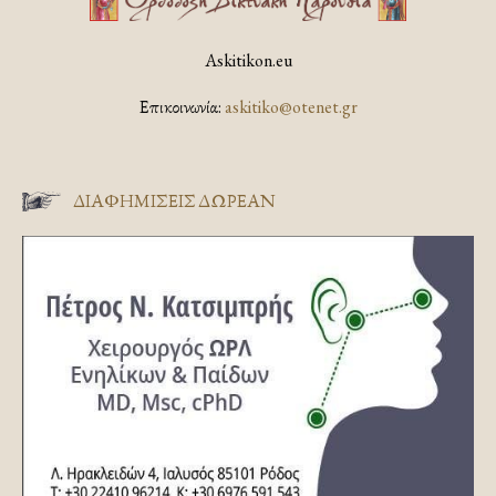
Askitikon.eu
Επικοινωνία:
askitiko@otenet.gr
ΔΙΑΦΗΜΊΣΕΙΣ ΔΩΡΕΆΝ