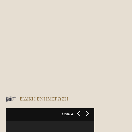
ΕΙΔΙΚΉ ΕΝΗΜΈΡΩΣΗ
1
του 4