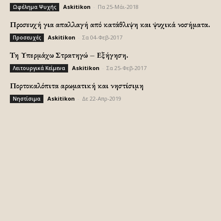
Askitikon
-
Πα 25-Μάι-2018
Ωφέλημα Ψυχής
Προσευχή για απαλλαγή από κατάθλιψη και ψυχικά νοσήματα.
Askitikon
-
Σα 04-Φεβ-2017
Προσευχές
Τη Υπερμάχω Στρατηγώ – Εξήγηση.
Askitikon
-
Σα 25-Φεβ-2017
Λειτουργικά Κείμενα
Πορτοκαλόπιτα αρωματική και νηστίσιμη
Askitikon
-
Δε 22-Απρ-2019
Νηστίσιμα