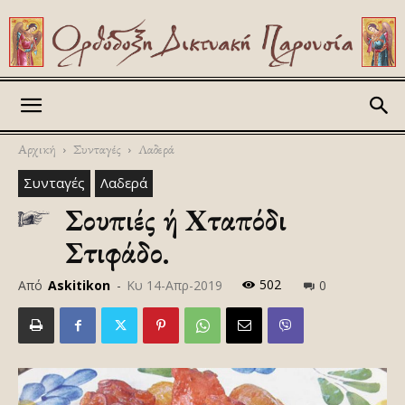
Askitikon
Αρχική
Συνταγές
Λαδερά
Συνταγές
Λαδερά
Σουπιές ή Χταπόδι
Στιφάδο.
502
Από
Askitikon
-
Κυ 14-Απρ-2019
0