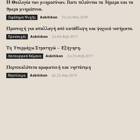
H Θεολογία των μνημοσύνων. Γιατι τελούνται τα 3ήμερα και τα
9μερα μνημόσυνα.
Askitikon
-
Πα 25-Μάι-2018
Ωφέλημα Ψυχής
Προσευχή για απαλλαγή από κατάθλιψη και ψυχικά νοσήματα.
Askitikon
-
Σα 04-Φεβ-2017
Προσευχές
Τη Υπερμάχω Στρατηγώ – Εξήγηση.
Askitikon
-
Σα 25-Φεβ-2017
Λειτουργικά Κείμενα
Πορτοκαλόπιτα αρωματική και νηστίσιμη
Askitikon
-
Δε 22-Απρ-2019
Νηστίσιμα